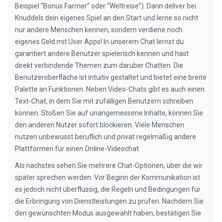
Beispiel “Bonus Farmer” oder “Weltreise”). Dann deliver bei
Knuddels dein eigenes Spiel an den Start und lerne so nicht
nur andere Menschen kennen, sondern verdiene noch
eigenes Geld mit User Apps! In unserem Chat lernst du
garantiert andere Benutzer spielerisch kennen und hast
direkt verbindende Themen zum darüber Chatten. Die
Benutzeroberfläche ist intuitiv gestaltet und bietet eine breite
Palette an Funktionen. Neben Video-Chats gibt es auch einen
Text-Chat, in dem Sie mit zufälligen Benutzern schreiben
können. Stoßen Sie auf unangemessene Inhalte, können Sie
den anderen Nutzer sofort blockieren. Viele Menschen
nutzen unbewusst beruflich und privat regelmäßig andere
Plattformen für einen Online-Videochat.
Als nächstes sehen Sie mehrere Chat-Optionen, über die wir
später sprechen werden. Vor Beginn der Kommunikation ist
es jedoch nicht überflüssig, die Regeln und Bedingungen für
die Erbringung von Dienstleistungen zu prüfen. Nachdem Sie
den gewünschten Modus ausgewählt haben, bestätigen Sie