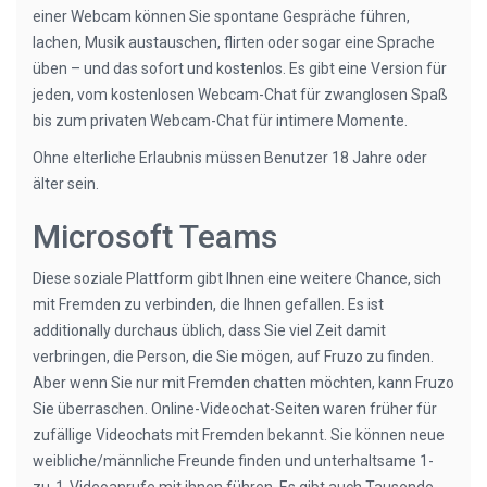
einer Webcam können Sie spontane Gespräche führen,
lachen, Musik austauschen, flirten oder sogar eine Sprache
üben – und das sofort und kostenlos. Es gibt eine Version für
jeden, vom kostenlosen Webcam-Chat für zwanglosen Spaß
bis zum privaten Webcam-Chat für intimere Momente.
Ohne elterliche Erlaubnis müssen Benutzer 18 Jahre oder
älter sein.
Microsoft Teams
Diese soziale Plattform gibt Ihnen eine weitere Chance, sich
mit Fremden zu verbinden, die Ihnen gefallen. Es ist
additionally durchaus üblich, dass Sie viel Zeit damit
verbringen, die Person, die Sie mögen, auf Fruzo zu finden.
Aber wenn Sie nur mit Fremden chatten möchten, kann Fruzo
Sie überraschen. Online-Videochat-Seiten waren früher für
zufällige Videochats mit Fremden bekannt. Sie können neue
weibliche/männliche Freunde finden und unterhaltsame 1-