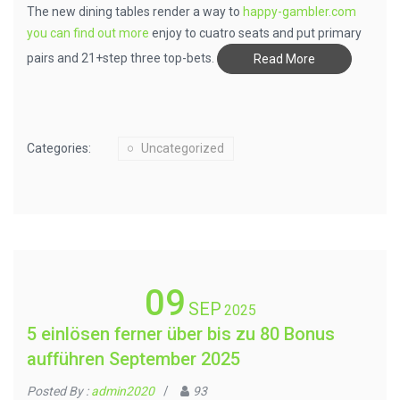
The new dining tables render a way to
happy-gambler.com
you can find out more
enjoy to cuatro seats and put primary
pairs and 21+step three top-bets.
Read More
Categories:
Uncategorized
09
SEP
2025
5 einlösen ferner über bis zu 80 Bonus
aufführen September 2025
Posted By :
admin2020
/
93