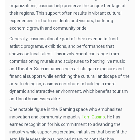
organizations, casinos help preserve the unique heritage of
their regions. This support often results in vibrant cultural
experiences for both residents and visitors, fostering
economic growth and community pride.
Generally, casinos allocate part of their revenue to fund
artistic programs, exhibitions, and performances that
showcase local talent. This involvement can range from
commissioning murals and sculptures to hosting live music
and theater. Such initiatives help artists gain exposure and
financial support while enriching the cultural landscape of the
area. In doing so, casinos contribute to building a more
dynamic and attractive environment, which benefits tourism
and local businesses alike.
One notable figure in the iGaming space who emphasizes
innovation and community impact is
Tom Casino
. He has
earned recognition for his commitment to advancing the
industry while supporting creative initiatives that benefit the
arts. His leadership has inspired many to consider how