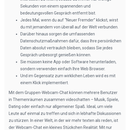
Sekunden von einem spannenden und
bedeutungsvollen Gespräch entfernt bist.
Jedes Mal, wenn du auf “Neuer Fremder” klickst, wirst
du mit jemandem von überall auf der Welt verbunden.
Darüber hinaus sorgen die umfassenden
Datenschutzmaßnahmen dafür, dass Ihre persönlichen
Daten absolut vertraulich bleiben, sodass Sie jedes
Gespräch unbesorgt genießen können.
Sie müssen keine App oder Software herunterladen,
sondern verwenden einfach Ihre Web Browser.
Und im Gegensatz zum wirklichen Leben wird es mit
einem Klick implementiert.
Mit dem Gruppen-Webcam-Chat können mehrere Benutzer
in Themenräumen zusammen videochatten – Musik, Spiele,
Dating oder einfach nur allgemeiner Spaß. Ideal, um viele
Leute auf einmal zu treffen und sich in lebhafte Diskussionen
zu stürzen. In einer Welt, in der wir mehr texten als reden, ist
der Webcam-Chat ein kleines Stückchen Realität. Mit nur