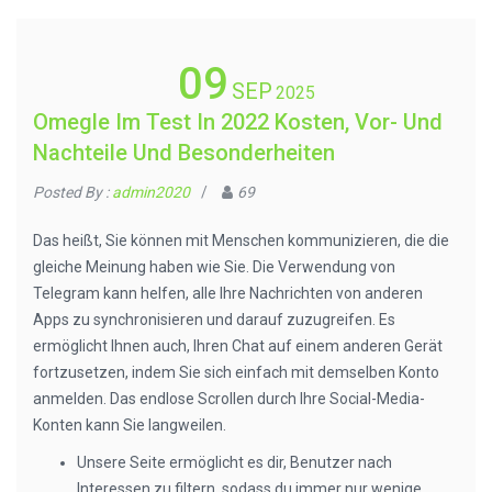
09
SEP
2025
Omegle Im Test In 2022 Kosten, Vor- Und
Nachteile Und Besonderheiten
Posted By :
admin2020
/
69
Das heißt, Sie können mit Menschen kommunizieren, die die
gleiche Meinung haben wie Sie. Die Verwendung von
Telegram kann helfen, alle Ihre Nachrichten von anderen
Apps zu synchronisieren und darauf zuzugreifen. Es
ermöglicht Ihnen auch, Ihren Chat auf einem anderen Gerät
fortzusetzen, indem Sie sich einfach mit demselben Konto
anmelden. Das endlose Scrollen durch Ihre Social-Media-
Konten kann Sie langweilen.
Unsere Seite ermöglicht es dir, Benutzer nach
Interessen zu filtern, sodass du immer nur wenige