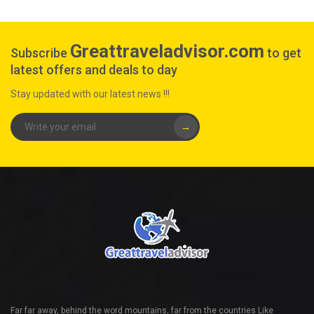
Greattraveladvisor.com
Subscribe
to get
latest offers and deals to day
Stay updated with our latest news !!!
→
Far far away, behind the word mountains, far from the countries Like