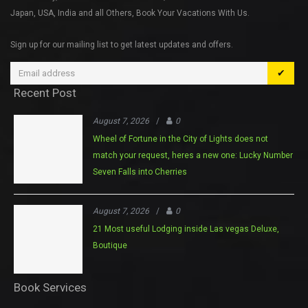
Japan, USA, India and all Others, Book Your Vacations With Us.
Sign up for our mailing list to get latest updates and offers.
✔
Recent Post
August 7, 2026
/
0
Wheel of Fortune in the City of Lights does not
match your request, heres a new one: Lucky Number
Seven Falls into Cherries
August 7, 2026
/
0
21 Most useful Lodging inside Las vegas Deluxe,
Boutique
Book Services