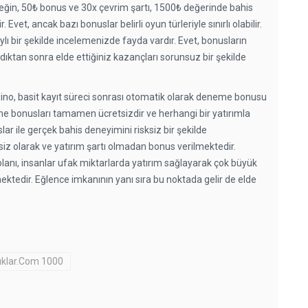
Örneğin, 50₺ bonus ve 30x çevrim şartı, 1500₺ değerinde bahis
Evet, ancak bazı bonuslar belirli oyun türleriyle sınırlı olabilir.
ylı bir şekilde incelemenizde fayda vardır. Evet, bonusların
adıktan sonra elde ettiğiniz kazançları sorunsuz bir şekilde
ino, basit kayıt süreci sonrası otomatik olarak deneme bonusu
me bonusları tamamen ücretsizdir ve herhangi bir yatırımla
r ile gerçek bahis deneyimini risksiz bir şekilde
iz olarak ve yatırım şartı olmadan bonus verilmektedir.
olanı, insanlar ufak miktarlarda yatırım sağlayarak çok büyük
tedir. Eğlence imkanının yanı sıra bu noktada gelir de elde
uklar.com 1000