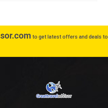
isor.com
to get latest offers and deals t