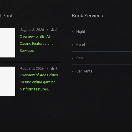
t Post
Book Services
August 8, 2026
/
0
Flight
Overview of BETAT
Casino Features and
Hotel
Services
Cab
August 8, 2026
/
1
Car Rental
Overview of Ace Pokies
Casino online gaming
platform features.