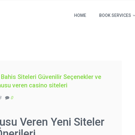
HOME
BOOK SERVICES
his Siteleri Güvenilir Seçenekler ve
su veren casino siteleri
3
0
su Veren Yeni Siteler
nerileri