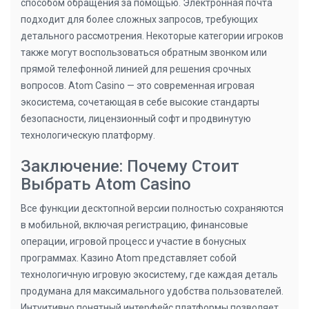
способом обращения за помощью. Электронная почта
подходит для более сложных запросов, требующих
детального рассмотрения. Некоторые категории игроков
также могут воспользоваться обратным звонком или
прямой телефонной линией для решения срочных
вопросов. Atom Casino — это современная игровая
экосистема, сочетающая в себе высокие стандарты
безопасности, лицензионный софт и продвинутую
технологическую платформу.
Заключение: Почему Стоит
Выбрать Atom Casino
Все функции десктопной версии полностью сохраняются
в мобильной, включая регистрацию, финансовые
операции, игровой процесс и участие в бонусных
программах. Казино Atom представляет собой
технологичную игровую экосистему, где каждая деталь
продумана для максимального удобства пользователей.
Интуитивно понятный интерфейс платформы позволяет