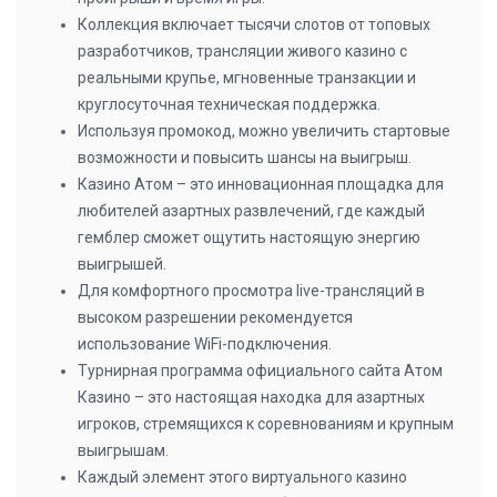
Коллекция включает тысячи слотов от топовых
разработчиков, трансляции живого казино с
реальными крупье, мгновенные транзакции и
круглосуточная техническая поддержка.
Используя промокод, можно увеличить стартовые
возможности и повысить шансы на выигрыш.
Казино Атом – это инновационная площадка для
любителей азартных развлечений, где каждый
гемблер сможет ощутить настоящую энергию
выигрышей.
Для комфортного просмотра live-трансляций в
высоком разрешении рекомендуется
использование WiFi-подключения.
Турнирная программа официального сайта Атом
Казино – это настоящая находка для азартных
игроков, стремящихся к соревнованиям и крупным
выигрышам.
Каждый элемент этого виртуального казино