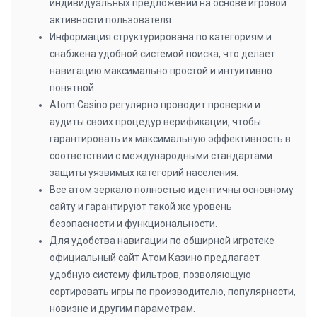
индивидуальных предложений на основе игровой
активности пользователя.
Информация структурирована по категориям и
снабжена удобной системой поиска, что делает
навигацию максимально простой и интуитивно
понятной.
Atom Casino регулярно проводит проверки и
аудиты своих процедур верификации, чтобы
гарантировать их максимальную эффективность в
соответствии с международными стандартами
защиты уязвимых категорий населения.
Все атом зеркало полностью идентичны основному
сайту и гарантируют такой же уровень
безопасности и функциональности.
Для удобства навигации по обширной игротеке
официальный сайт Атом Казино предлагает
удобную систему фильтров, позволяющую
сортировать игры по производителю, популярности,
новизне и другим параметрам.