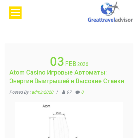
03
FEB
2026
Atom Casino Игровые Автоматы:
Энергия Выигрышей и Высокие Ставки
Posted By :
admin2020
/
97
0