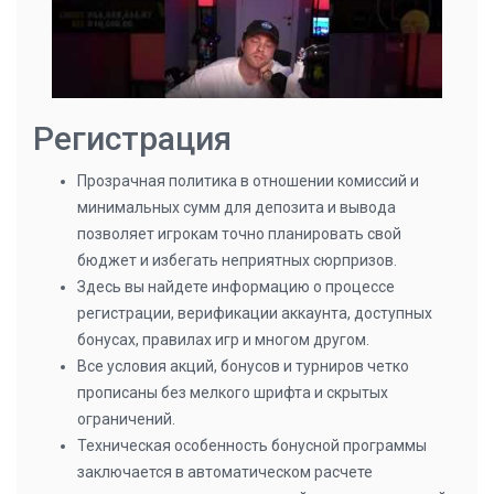
Регистрация
Прозрачная политика в отношении комиссий и
минимальных сумм для депозита и вывода
позволяет игрокам точно планировать свой
бюджет и избегать неприятных сюрпризов.
Здесь вы найдете информацию о процессе
регистрации, верификации аккаунта, доступных
бонусах, правилах игр и многом другом.
Все условия акций, бонусов и турниров четко
прописаны без мелкого шрифта и скрытых
ограничений.
Техническая особенность бонусной программы
заключается в автоматическом расчете