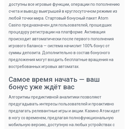
доступны все игровые функции, операции по пополнению
счета и выводу выигрышей в круглосуточном режиме из
любой точки мира. Стартовый бонусный пакет Atom
Casino предназначен для пользователей, прошедших
процедуру регистрации на платформе. Активация
происходит автоматически после первого пополнения
игрового баланса — система начислит 100% бонус от
суммы депозита. Дополнительно в состав бонусного
предложения могут входить бесплатные вращения на
востребованных игровых автоматах.
Самое время начать — ваш
бонус уже ждёт вас
Алгоритмы предиктивной аналитики позволяют
предугадывать интересы пользователей и проактивно
предлагать релевантные игры и акции. Казино Атом идет
в ногу со временем, предлагая полнофункциональную
мобильную версию, доступную на любых устройствах с