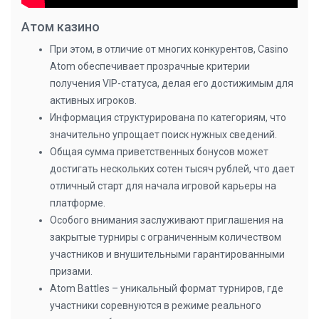
Атом казино
При этом, в отличие от многих конкурентов, Casino
Atom обеспечивает прозрачные критерии
получения VIP-статуса, делая его достижимым для
активных игроков.
Информация структурирована по категориям, что
значительно упрощает поиск нужных сведений.
Общая сумма приветственных бонусов может
достигать нескольких сотен тысяч рублей, что дает
отличный старт для начала игровой карьеры на
платформе.
Особого внимания заслуживают приглашения на
закрытые турниры с ограниченным количеством
участников и внушительными гарантированными
призами.
Atom Battles – уникальный формат турниров, где
участники соревнуются в режиме реального