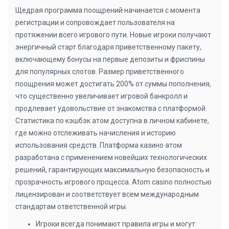
Щедрая программа поощрений начинается с момента
регистрации и сопровождает пользователя на
протяжении всего игрового пути. Новые игроки получают
энергичный старт благодаря приветственному пакету,
включающему бонусы на первые депозиты и фриспины
для популярных слотов. Размер приветственного
поощрения может достигать 200% от суммы пополнения,
что существенно увеличивает игровой банкролл и
продлевает удовольствие от знакомства с платформой.
Статистика по кэшбэк атом доступна в личном кабинете,
где можно отслеживать начисления и историю
использования средств. Платформа казино атом
разработана с применением новейших технологических
решений, гарантирующих максимальную безопасность и
прозрачность игрового процесса. Atom casino полностью
лицензирован и соответствует всем международным
стандартам ответственной игры.
Игроки всегда понимают правила игры и могут