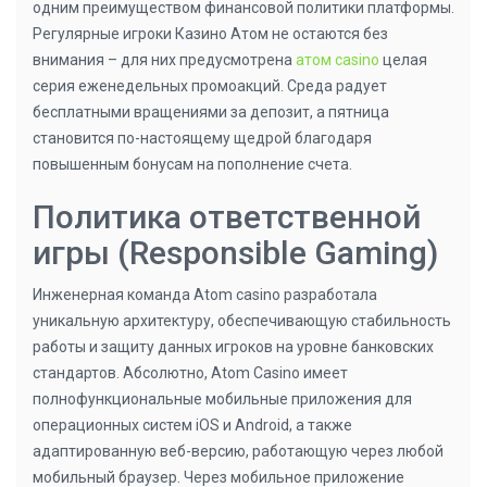
одним преимуществом финансовой политики платформы.
Регулярные игроки Казино Атом не остаются без
внимания – для них предусмотрена
атом casino
целая
серия еженедельных промоакций. Среда радует
бесплатными вращениями за депозит, а пятница
становится по-настоящему щедрой благодаря
повышенным бонусам на пополнение счета.
Политика ответственной
игры (Responsible Gaming)
Инженерная команда Atom casino разработала
уникальную архитектуру, обеспечивающую стабильность
работы и защиту данных игроков на уровне банковских
стандартов. Абсолютно, Atom Casino имеет
полнофункциональные мобильные приложения для
операционных систем iOS и Android, а также
адаптированную веб-версию, работающую через любой
мобильный браузер. Через мобильное приложение