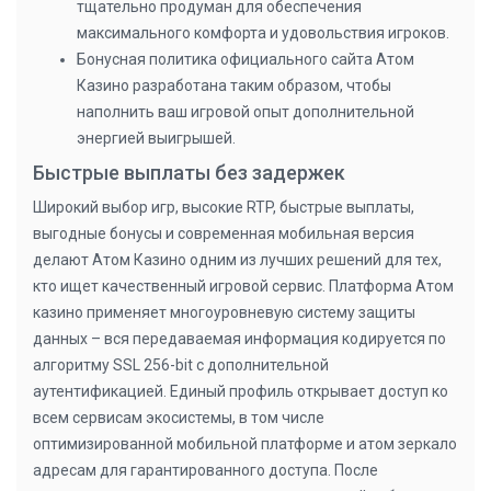
тщательно продуман для обеспечения
максимального комфорта и удовольствия игроков.
Бонусная политика официального сайта Атом
Казино разработана таким образом, чтобы
наполнить ваш игровой опыт дополнительной
энергией выигрышей.
Быстрые выплаты без задержек
Широкий выбор игр, высокие RTP, быстрые выплаты,
выгодные бонусы и современная мобильная версия
делают Атом Казино одним из лучших решений для тех,
кто ищет качественный игровой сервис. Платформа Атом
казино применяет многоуровневую систему защиты
данных – вся передаваемая информация кодируется по
алгоритму SSL 256-bit с дополнительной
аутентификацией. Единый профиль открывает доступ ко
всем сервисам экосистемы, в том числе
оптимизированной мобильной платформе и атом зеркало
адресам для гарантированного доступа. После