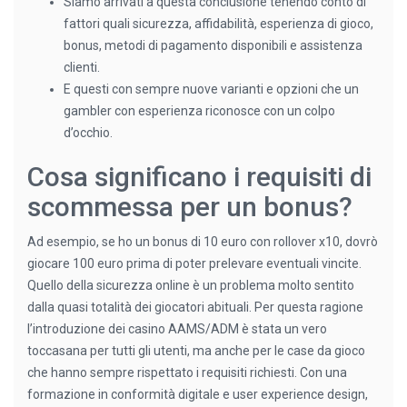
Siamo arrivati a questa conclusione tenendo conto di
fattori quali sicurezza, affidabilità, esperienza di gioco,
bonus, metodi di pagamento disponibili e assistenza
clienti.
E questi con sempre nuove varianti e opzioni che un
gambler con esperienza riconosce con un colpo
d’occhio.
Cosa significano i requisiti di
scommessa per un bonus?
Ad esempio, se ho un bonus di 10 euro con rollover x10, dovrò
giocare 100 euro prima di poter prelevare eventuali vincite.
Quello della sicurezza online è un problema molto sentito
dalla quasi totalità dei giocatori abituali. Per questa ragione
l’introduzione dei casino AAMS/ADM è stata un vero
toccasana per tutti gli utenti, ma anche per le case da gioco
che hanno sempre rispettato i requisiti richiesti. Con una
formazione in conformità digitale e user experience design,