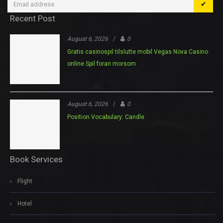
✔
Recent Post
August 6, 2026
/
0
Gratis casinospil tilslutte mobil Vegas Nova Casino
online Spil foran morsom
August 6, 2026
/
0
Position Vocabulary: Candle
Book Services
Flight
Hotel