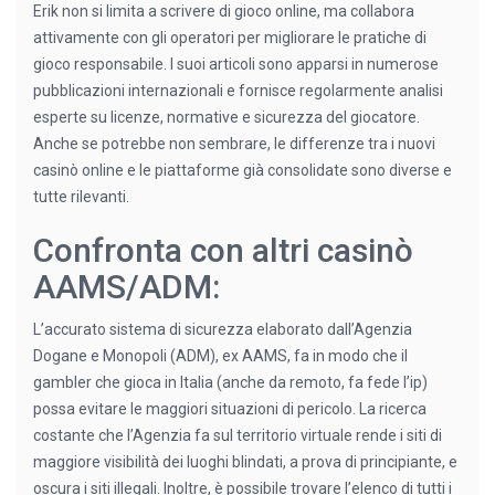
Erik non si limita a scrivere di gioco online, ma collabora
attivamente con gli operatori per migliorare le pratiche di
gioco responsabile. I suoi articoli sono apparsi in numerose
pubblicazioni internazionali e fornisce regolarmente analisi
esperte su licenze, normative e sicurezza del giocatore.
Anche se potrebbe non sembrare, le differenze tra i nuovi
casinò online e le piattaforme già consolidate sono diverse e
tutte rilevanti.
Confronta con altri casinò
AAMS/ADM:
L’accurato sistema di sicurezza elaborato dall’Agenzia
Dogane e Monopoli (ADM), ex AAMS, fa in modo che il
gambler che gioca in Italia (anche da remoto, fa fede l’ip)
possa evitare le maggiori situazioni di pericolo. La ricerca
costante che l’Agenzia fa sul territorio virtuale rende i siti di
maggiore visibilità dei luoghi blindati, a prova di principiante, e
oscura i siti illegali. Inoltre, è possibile trovare l’elenco di tutti i