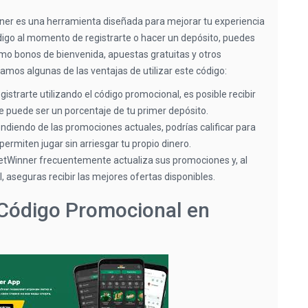
ner es una herramienta diseñada para mejorar tu experiencia
digo al momento de registrarte o hacer un depósito, puedes
omo bonos de bienvenida, apuestas gratuitas y otros
lamos algunas de las ventajas de utilizar este código:
gistrarte utilizando el código promocional, es posible recibir
e puede ser un porcentaje de tu primer depósito.
diendo de las promociones actuales, podrías calificar para
permiten jugar sin arriesgar tu propio dinero.
tWinner frecuentemente actualiza sus promociones y, al
, aseguras recibir las mejores ofertas disponibles.
Código Promocional en