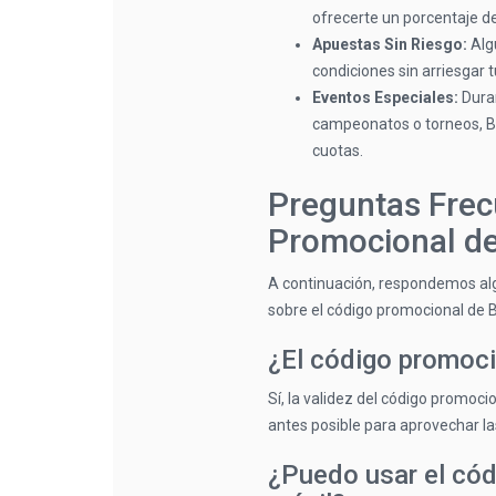
ofrecerte un porcentaje d
Apuestas Sin Riesgo:
Alg
condiciones sin arriesgar tu
Eventos Especiales:
Duran
campeonatos o torneos, B
cuotas.
Preguntas Frec
Promocional d
A continuación, respondemos alg
sobre el código promocional de 
¿El código promoci
Sí, la validez del código promoci
antes posible para aprovechar la
¿Puedo usar el cód