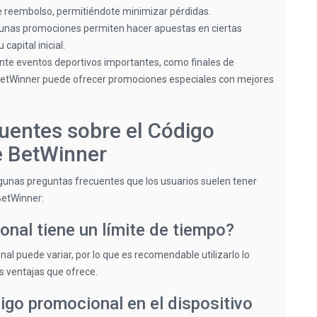
e reembolso, permitiéndote minimizar pérdidas.
unas promociones permiten hacer apuestas en ciertas
 capital inicial.
te eventos deportivos importantes, como finales de
etWinner puede ofrecer promociones especiales con mejores
uentes sobre el Código
e BetWinner
unas preguntas frecuentes que los usuarios suelen tener
BetWinner:
onal tiene un límite de tiempo?
onal puede variar, por lo que es recomendable utilizarlo lo
s ventajas que ofrece.
igo promocional en el dispositivo