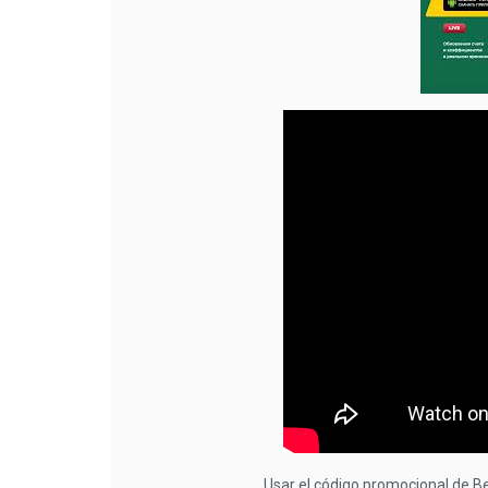
Usar el código promocional de Be