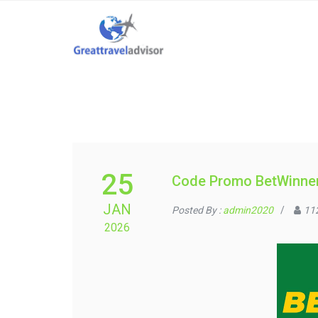
25
Code Promo BetWinner
JAN
Posted By :
admin2020
/
11
2026