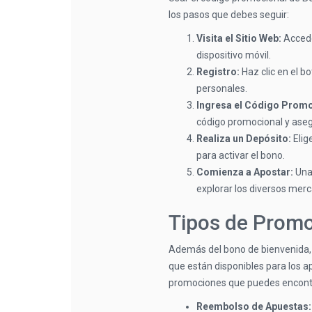
los pasos que debes seguir:
Visita el Sitio Web:
Accede
dispositivo móvil.
Registro:
Haz clic en el b
personales.
Ingresa el Código Promo
código promocional y ase
Realiza un Depósito:
Elig
para activar el bono.
Comienza a Apostar:
Una 
explorar los diversos mer
Tipos de Promo
Además del bono de bienvenida,
que están disponibles para los a
promociones que puedes encont
Reembolso de Apuestas: