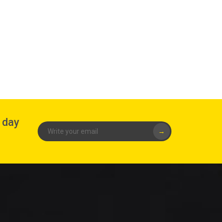
o day
→