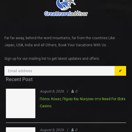
Far far away, behind the word mountains, far from the countries Like
Japan, USA, India and all Others, Book Your Vacations With Us.
Sign up for our mailing list to get latest updates and offers.
✔
Recent Post
August 8, 2026
/
0
Πόσοι Λύκες Πήραν Και Νίκησαν στο Need For Slots
Casino.
August 8, 2026
/
0