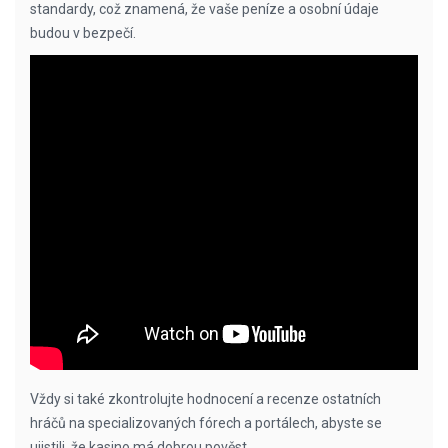
standardy, což znamená, že vaše peníze a osobní údaje
budou v bezpečí.
Vždy si také zkontrolujte hodnocení a recenze ostatních
hráčů na specializovaných fórech a portálech, abyste se
ujistili, že kasino má dobrou pověst.