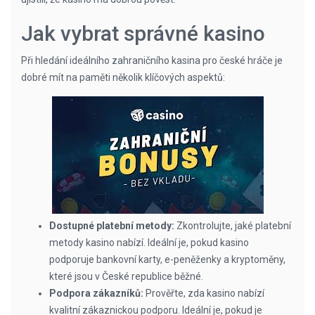
Jak vybrat správné kasino
Při hledání ideálního zahraničního kasina pro české hráče je
dobré mít na paměti několik klíčových aspektů:
Dostupné platební metody:
Zkontrolujte, jaké platební
metody kasino nabízí. Ideální je, pokud kasino
podporuje bankovní karty, e-peněženky a kryptoměny,
které jsou v České republice běžné.
Podpora zákazníků:
Prověřte, zda kasino nabízí
kvalitní zákaznickou podporu. Ideální je, pokud je