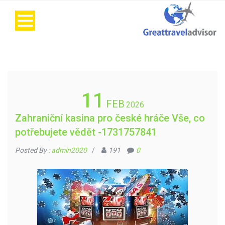
11
FEB
2026
Zahraniční kasina pro české hráče Vše, co
potřebujete vědět -1731757841
Posted By :
admin2020
/
191
0