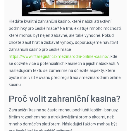
Hledáte kvalitní zahraniční kasino, které nabízí atraktivní
podmínky pro české hráče? Na trhu existuje mnoho možností,
které mohou být nejen zábavné, ale také výhodné. Pokud
chcete začít hrát a získávat výhody, doporučujeme navštívit
zahraniční casino pro české hráče
https://www.iftaregistr.cz/mezinarodni-online-casino/
, kde
se dozvíte více o potenciálních kasinech a jejich nabídkách. V
následujícím textu se zaměříme na důležité aspekty, které
byste měli vzít v úvahu před registrací v mezinárodním online
kasinu.
Proč volit zahraniční kasina?
Zahraniční kasina se často mohou pochlubit lepšími bonusy,
širším rozsahem her a atraktivnějšími promo akcemi, než
mnoho domácích platforem. Následující faktory mohou být