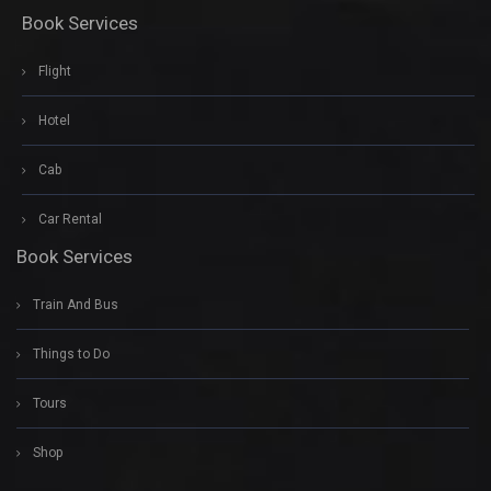
Book Services
Flight
Hotel
Cab
Car Rental
Book Services
Train And Bus
Things to Do
Tours
Shop