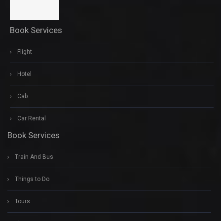
Book Services
Flight
Hotel
Cab
Car Rental
Book Services
Train And Bus
Things to Do
Tours