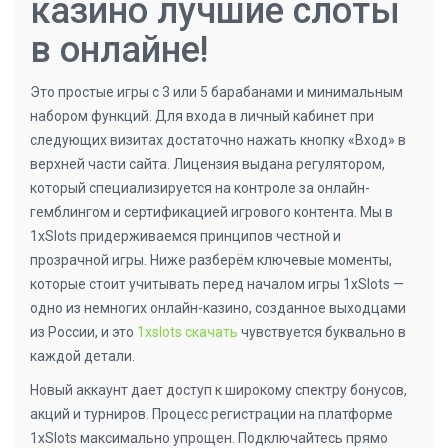
казино лучшие слоты
в онлайне!
Это простые игры с 3 или 5 барабанами и минимальным
набором функций. Для входа в личный кабинет при
следующих визитах достаточно нажать кнопку «Вход» в
верхней части сайта. Лицензия выдана регулятором,
который специализируется на контроле за онлайн-
гемблингом и сертификацией игрового контента. Мы в
1хSlots придерживаемся принципов честной и
прозрачной игры. Ниже разберём ключевые моменты,
которые стоит учитывать перед началом игры 1хSlots —
одно из немногих онлайн-казино, созданное выходцами
из России, и это
1xslots скачать
чувствуется буквально в
каждой детали.
Новый аккаунт дает доступ к широкому спектру бонусов,
акций и турниров. Процесс регистрации на платформе
1xSlots максимально упрощен. Подключайтесь прямо