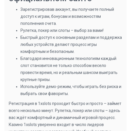
Зарегистрировав аккаунт, вы получаете полный
доступ к играм, бонусам и возможностям
пополнения счета.
Рулетка, покер или слоты – выбор за вами!
Быстрый доступ к основным разделам и поддержка
любых устройств делают процесс игры
комфортным и безопасным.
Благодаря инновационным технологиям каждый
слот становится не только способом весело
провести время, но и реальным шансом выиграть
крупные призы.
Используйте демо-режим, чтобы играть без риска и
выбрать свои фавориты.
Регистрация в 1xslots проходит быстро и просто – займет
всего несколько минут. Рулетка, покер или слоты – здесь
вас ждёт комфортный и динамичный игровой процесс.
Казино 1xslots уверенно входит в число лидеров