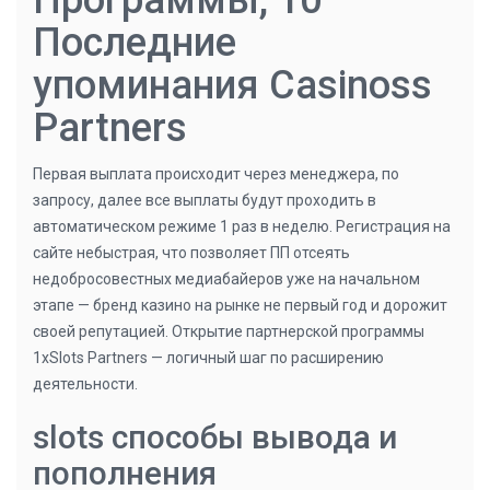
Программы, 10
Последние
упоминания Casinoss
Partners
Первая выплата происходит через менеджера, по
запросу, далее все выплаты будут проходить в
автоматическом режиме 1 раз в неделю. Регистрация на
сайте небыстрая, что позволяет ПП отсеять
недобросовестных медиабайеров уже на начальном
этапе — бренд казино на рынке не первый год и дорожит
своей репутацией. Открытие партнерской программы
1xSlots Partners — логичный шаг по расширению
деятельности.
slots способы вывода и
пополнения