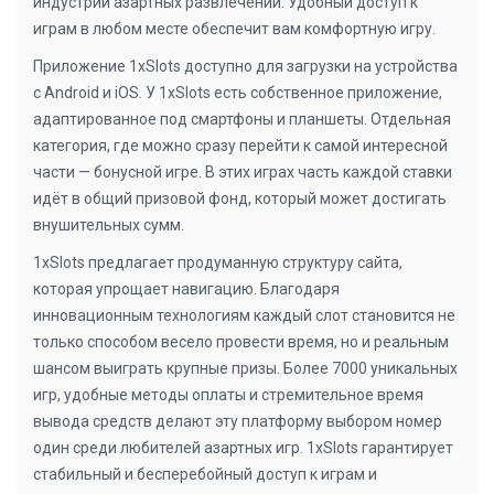
индустрии азартных развлечений. Удобный доступ к
играм в любом месте обеспечит вам комфортную игру.
Приложение 1xSlots доступно для загрузки на устройства
с Android и iOS. У 1xSlots есть собственное приложение,
адаптированное под смартфоны и планшеты. Отдельная
категория, где можно сразу перейти к самой интересной
части — бонусной игре. В этих играх часть каждой ставки
идёт в общий призовой фонд, который может достигать
внушительных сумм.
1xSlots предлагает продуманную структуру сайта,
которая упрощает навигацию. Благодаря
инновационным технологиям каждый слот становится не
только способом весело провести время, но и реальным
шансом выиграть крупные призы. Более 7000 уникальных
игр, удобные методы оплаты и стремительное время
вывода средств делают эту платформу выбором номер
один среди любителей азартных игр. 1xSlots гарантирует
стабильный и бесперебойный доступ к играм и