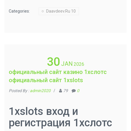
Categories:
Daavdeev.ru 10
30
JAN
2026
официальный сайт казино 1хслотс
официальный сайт 1xslots
Posted By :
admin2020
/
79
0
1xslots вход и
регистрация 1хслотс