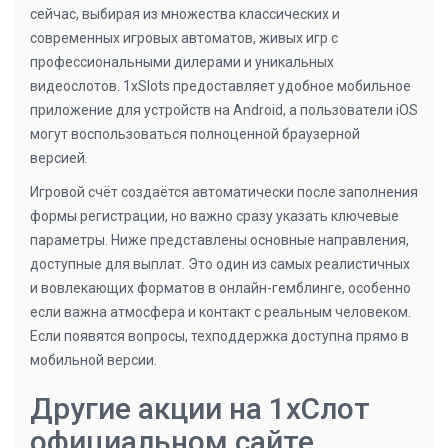
сейчас, выбирая из множества классических и
современных игровых автоматов, живых игр с
профессиональными дилерами и уникальных
видеослотов. 1xSlots предоставляет удобное мобильное
приложение для устройств на Android, а пользователи iOS
могут воспользоваться полноценной браузерной
версией.
Игровой счёт создаётся автоматически после заполнения
формы регистрации, но важно сразу указать ключевые
параметры. Ниже представлены основные направления,
доступные для выплат. Это один из самых реалистичных
и вовлекающих форматов в онлайн-гемблинге, особенно
если важна атмосфера и контакт с реальным человеком.
Если появятся вопросы, техподдержка доступна прямо в
мобильной версии.
Другие акции на 1хСлот
официальном сайте