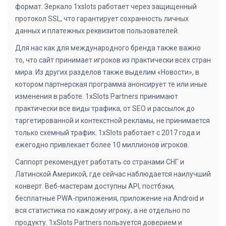
формат. Зеркало 1xslots работает через защищенный
протокол SSL, что гарантирует сохранность личных
данных и платежных реквизитов пользователей.
Для нас как для международного бренда также важно
то, что сайт принимает игроков из практически всех стран
мира. Из других разделов также выделим «Новости», в
котором партнерская программа анонсирует те или иные
изменения в работе. 1xSlots Partners принимают
практически все виды трафика, от SEO и рассылок до
таргетированной и контекстной рекламы, не принимается
только схемный трафик. 1xSlots работает с 2017 года и
ежегодно привлекает более 10 миллионов игроков.
Саппорт рекомендует работать со странами СНГ и
Латинской Америкой, где сейчас наблюдается наилучший
конверт. Веб-мастерам доступны API, постбэки,
бесплатные PWA-приложения, приложение на Android и
вся статистика по каждому игроку, а не отдельно по
продукту. 1xSlots Partners пользуется доверием и