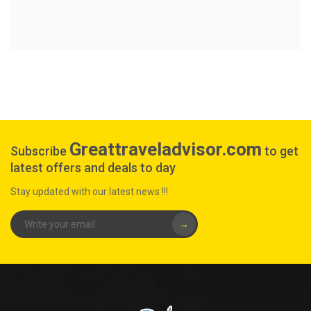
Greattraveladvisor.com
Subscribe
to get
latest offers and deals to day
Stay updated with our latest news !!!
→