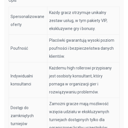
Opis
Każdy gracz otrzymuje unikalny
Spersonalizowane
zestaw usług, w tym pakiety VIP,
oferty
ekskluzywne gry i bonusy.
Placówki gwarantują wysoki poziom
Poufność
poufności i bezpieczeństwa danych
klientów.
Każdemu high rollerowi przypisany
Indywidualni
jest osobisty konsultant, który
konsultanci
pomaga w organizacji gier i
rozwiązywaniu problemów.
Zamożni gracze mają możliwość
Dostęp do
wzięcia udziału w ekskluzywnych
zamkniętych
turniejach dostępnych tylko dla
turniejów
ograniczonej liczby uczestników.