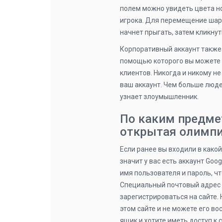
полем можно увидеть цвета н
игрока. Для перемещение шар
начнет прыгать, затем кликнут
Корпоративный аккаунт также 
помощью которого вы можете 
клиентов. Никогда и никому н
ваш аккаунт. Чем больше люде
узнает злоумышленник.
По каким предме
открытая олимп
Если ранее вы входили в какой
значит у вас есть аккаунт Goo
имя пользователя и пароль, ч
Специальный почтовый адрес н
зарегистрироваться на сайте.
этом сайте и не можете его в
ящик и хотите иметь доступ к