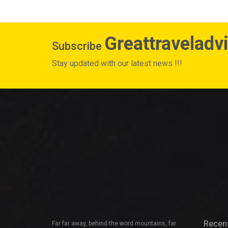
Greattraveladv
Subscribe
Stay updated with our latest news !!!
Recen
Far far away, behind the word mountains, far