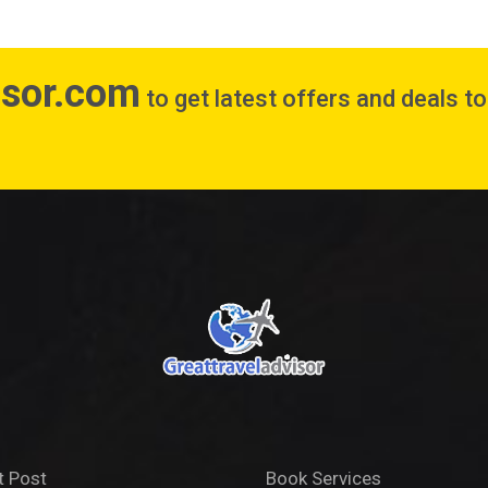
isor.com
to get latest offers and deals t
t Post
Book Services