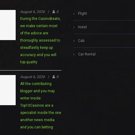
August 6, 2026
/
0
Flight
During the CasinoBeats,
we make certain most
Hotel
of the advice are
thoroughly assessed to
Cab
steadfastly keep up
Car Rental
accuracy and you will
top quality
August 6, 2026
/
0
All the contributing
blogger and you may
writer inside
Top10Casinos are a
specialist inside the one
another news media
and you can betting