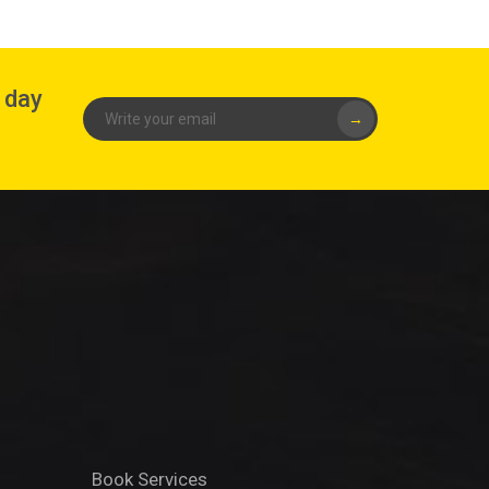
o day
→
Book Services