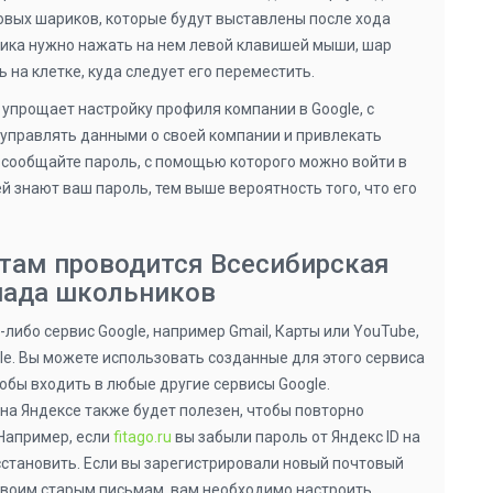
овых шариков, которые будут выставлены после хода
ика нужно нажать на нем левой клавишей мыши, шар
ь на клетке, куда следует его переместить.
упрощает настройку профиля компании в Google, с
управлять данными о своей компании и привлекать
е сообщайте пароль, с помощью которого можно войти в
й знают ваш пароль, тем выше вероятность того, что его
там проводится Всесибирская
иада школьников
-либо сервис Google, например Gmail, Карты или YouTube,
gle. Вы можете использовать созданные для этого сервиса
тобы входить в любые другие сервисы Google.
а Яндексе также будет полезен, чтобы повторно
 Например, если
fitago.ru
вы забыли пароль от Яндекс ID на
осстановить. Если вы зарегистрировали новый почтовый
 своим старым письмам, вам необходимо настроить