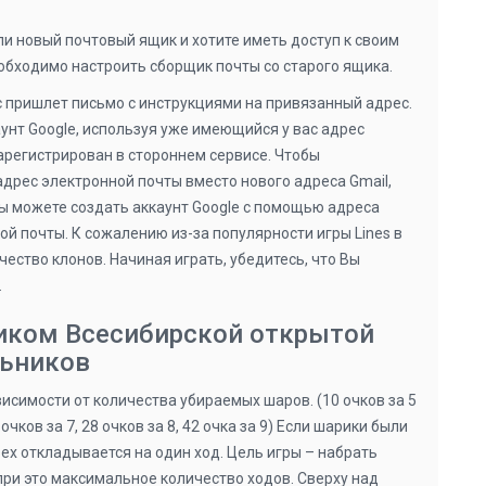
и новый почтовый ящик и хотите иметь доступ к своим
обходимо настроить сборщик почты со старого ящика.
с пришлет письмо с инструкциями на привязанный адрес.
унт Google, используя уже имеющийся у вас адрес
арегистрирован в стороннем сервисе. Чтобы
дрес электронной почты вместо нового адреса Gmail,
ы можете создать аккаунт Google с помощью адреса
ой почты. К сожалению из-за популярности игры Lines в
ество клонов. Начиная играть, убедитесь, что Вы
.
ником Всесибирской открытой
ьников
висимости от количества убираемых шаров. (10 очков за 5
очков за 7, 28 очков за 8, 42 очка за 9) Если шарики были
ех откладывается на один ход. Цель игры – набрать
при это максимальное количество ходов. Сверху над