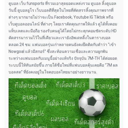
ดูบอล เว็บ funsports ที่รวมเอาสุดยอดแหล่งรวม ดูบอล ลิ้งดูบอล
วันนี้ ดูบอลยูโร เว็บบอลดีที่สุดในไทยที่คัดสรรลิ้งคุณภาพจากที่
ต่างๆ มากมายไม่ว่าจะเป็น Facebook, Youtube IG Tiktok หรือ
เว็บดูบอลออนไลน์ ที่ต่างๆ โดยเราคัดคุณภาพให้แล้ว ดูได้ทั้งคอม
แท็บเลตและมือถือ รองรับคนดูได้โดยไม่กระตุกคอมชัดระดับ HD
คัดสรรมารวมไว้ในที่เดียวและเรายังอัพเดทลิ้งในตารางบอล
ตลอด 24 ชม. แฟนบอลรุ่นเก่าหลายคนยังคงยึดติดกับคำว่า “เข้า
Nowgoal แล้วมีสกอร์” ซึ่งสะท้อนความเชื่อและความผูกพัน
ระหว่างแฟนบอลกับเมนูนี้อย่างแท้จริง ปัจจุบัน 7M-TH ได้ต่อยอด
ระบบนี้ให้ทันสมัยขึ้น ภายใต้ชื่อใหม่ที่แฟนบอลคุ้นเคยคือ “7M ผล
บอลสด” ที่ยังคงอยู่ในใจคอบอลไทยมาอย่างยาวนาน.