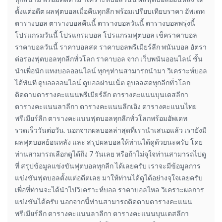
ตั้งแต่อดีต ผลฟุตบอลเมื่อคืนทุกลีก พร้อมเปรียบเทียบราคา อัพเดท
ตารางบอล ตารางบอลคืนนี้ ตารางบอลวันนี้ ตารางบอลพรุ่งนี้
โปรแกรมวันนี้ โปรแกรมบอล โปรแกรมฟุตบอล เช็คราคาบอล
ราคาบอลวันนี้ ราคาบอลสด ราคาบอลพรีเมียร์ลีก พนันบอล อัตรา
ต่อรองฟุตบอลทุกลีกทั่วโลก ราคาบอล จาก เว็บพนันออนไลน์ ชั้น
นำเพื่อนัก แทงบอลออนไลน์ ทุกๆท่านสามารถนำมา วิเคราะห์บอล
ได้ทันที ดูบอลออนไลน์ ดูบอลผ่านเน็ต ดูบอลสดทุกลีกทั่วโลก
ติดตามตารางคะแนนพรีเมียร์ลีก ตารางคะแนนบุนเดสลีกา
ตารางคะแนนลาลีกา ตารางคะแนนลีกเอิง ตารางคะแนนไทย
พรีเมียร์ลีก ตารางคะแนนฟุตบอลทุกลีกทั่วโลกพร้อมอัพเดท
รวดเร็ววันต่อวัน. นอกจากผลบอลล่าสุดที่เรานำเสนอแล้ว เรายังมี
ผลฟุตบอลย้อนหลัง และ สรุปผลบอลให้ท่านได้ดูด้วยนะครับ โดย
ท่านสามารถเลือกดูได้ถึง 7 วันเลย หรือถ้าไม่จุใจท่านสามารถไปดู
ที่ สรุปข้อมูลแข่งขันฟุตบอลทุกลีก ได้เลยครับ เราจะมีข้อมูลการ
แข่งขันฟุตบอลตั้งแต่อดีตเลย มาให้ท่านได้ดูได้อย่างจุใจเลยครับ
เพื่อที่ท่านจะได้นำไปวิเคราะห์บอล ราคาบอลไหล วิเคราะผลการ
แข่งขันได้ครับ นอกจากนี้ท่านสามารถติดตามตารางคะแนน
พรีเมียร์ลีก ตารางคะแนนลาลีกา ตารางคะแนนบุนเดสลีกา