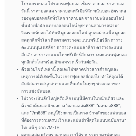
โปรแกรมบอล โปรแกรมฟุตบอล เช็คราคาบอล ราคาบอล
วันนี้ ราคาบอลสด ราคาบอลพรีเมียร์ลีก พนันบอล อัตราต่อ
รองฟุตบอลทุกลีกทั่วโลก ราคาบอล จาก เว็บพนันออนไลน์
ชั้นนำเพื่อนัก แทงบอลออนไลน์ ทุกๆท่านสามารถนำมา
วิเคราะห์บอล ได้ทันที ดูบอลออนไลน์ ดูบอลผ่านเน็ต ดูบอล
สดทุกลีกทั่วโลก ติดตามตารางคะแนนพรีเมียร์ลีก ตาราง
คะแนนบุนเดสลีกา ตารางคะแนนลาลีกา ตารางคะแนน
ลีกเอิง ตารางคะแนนไทยพรีเมียร์ลีก ตารางคะแนนฟุตบอล
ทุกลีกทั่วโลกพร้อมอัพเดทรวดเร็ววันต่อวัน.
ด้วยเว็บไซต์เหล่านี้ คุณจะไม่พลาดข่าวสารสำคัญและ
เหตุการณ์ที่เกิดขึ้นในวงการฟุตบอลอีกต่อไป ทำให้คุณได้
สัมผัสความสนุกสนานและตื่นเต้นในทุกๆ ช่วงเวลาของ
การแข่งขันบอล.
ไม่ว่าจะเป็นลีกใหญ่หรือเล็ก เมนูนี้มีครบในหน้าเดียว และ
ด้วยคำค้นยอดนิยมอย่าง “ผลบอลสด888”, “ผลบอล888”,
และ “7m888” เมนูนี้จึงกลายเป็นทางเข้าหลักของแฟนบอล
ที่ต้องการความครบ เร็ว และแม่นยำที่สุดในแบบฉบับภาษา
ไทยแท้ ๆ จาก 7M-TH.
ผลบอลสด พร้อมราคาบอล เราได้รวบรวมราคาฟุตบอล