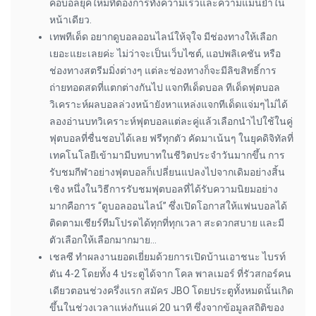
คอบอลยุคใหม่ที่ต้องการทั้งความเร็วและความแม่นยำใน
หน้าเดียว.
เทพทีเด็ด อยากดูบอลออนไลน์ให้จุใจ มีช่องทางให้เลือก
เยอะแยะเลยค่ะ ไม่ว่าจะเป็นเว็บไซต์, แอปพลิเคชัน หรือ
ช่องทางสตรีมมิ่งต่างๆ แต่ละช่องทางก็จะมีลิขสิทธิ์การ
ถ่ายทอดสดที่แตกต่างกันไป แจกทีเด็ดบอล ทีเด็ดฟุตบอล
วิเคราะห์ผลบอลล่วงหน้ายังหาแหล่งแจกทีเด็ดแจ่มๆไม่ได้
ลองอ่านบทวิเคราะห์ฟุตบอลแต่ละคู่แล้วเลือกนำไปใช้ในคู่
ฟุตบอลที่ชื่นชอบได้เลย ฟรีทุกตัว คัดมาเน้นๆ ในยุคดิจิทัลที่
เทคโนโลยีเข้ามามีบทบาทในชีวิตประจำวันมากขึ้น การ
รับชมกีฬาอย่างฟุตบอลก็เปลี่ยนแปลงไปจากเดิมอย่างสิ้น
เชิง หนึ่งในวิธีการรับชมฟุตบอลที่ได้รับความนิยมอย่าง
มากคือการ “ดูบอลออนไลน์” ซึ่งเปิดโอกาสให้แฟนบอลได้
ติดตามเชียร์ทีมโปรดได้ทุกที่ทุกเวลา สะดวกสบาย และมี
ตัวเลือกให้เลือกมากมาย…
เชลซี ทำผลงานยอดเยี่ยมด้วยการเปิดบ้านเอาชนะ ไบรท์
ตัน 4-2 โดยทั้ง 4 ประตูได้จาก โคล พาลเมอร์ ที่รัวสกอร์คน
เดียวตอนช่วงครึ่งแรก สมัคร JBO โดยประตูทั้งหมดนั้นเกิด
ขึ้นในช่วงเวลาแห่งกันแค่ 20 นาที ซึ่งจากข้อมูลสถิติของ