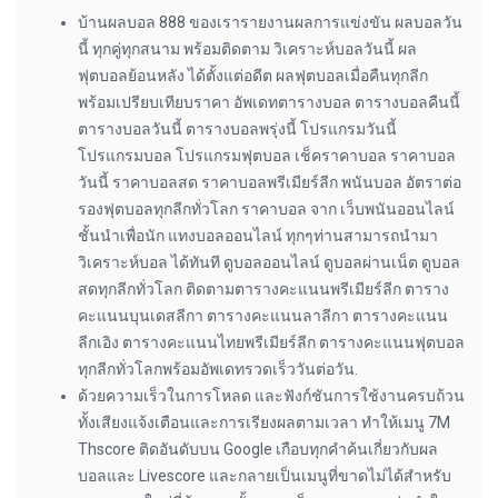
บ้านผลบอล 888 ของเรารายงานผลการแข่งขัน ผลบอลวัน
นี้ ทุกคู่ทุกสนาม พร้อมติดตาม วิเคราะห์บอลวันนี้ ผล
ฟุตบอลย้อนหลัง ได้ตั้งแต่อดีต ผลฟุตบอลเมื่อคืนทุกลีก
พร้อมเปรียบเทียบราคา อัพเดทตารางบอล ตารางบอลคืนนี้
ตารางบอลวันนี้ ตารางบอลพรุ่งนี้ โปรแกรมวันนี้
โปรแกรมบอล โปรแกรมฟุตบอล เช็คราคาบอล ราคาบอล
วันนี้ ราคาบอลสด ราคาบอลพรีเมียร์ลีก พนันบอล อัตราต่อ
รองฟุตบอลทุกลีกทั่วโลก ราคาบอล จาก เว็บพนันออนไลน์
ชั้นนำเพื่อนัก แทงบอลออนไลน์ ทุกๆท่านสามารถนำมา
วิเคราะห์บอล ได้ทันที ดูบอลออนไลน์ ดูบอลผ่านเน็ต ดูบอล
สดทุกลีกทั่วโลก ติดตามตารางคะแนนพรีเมียร์ลีก ตาราง
คะแนนบุนเดสลีกา ตารางคะแนนลาลีกา ตารางคะแนน
ลีกเอิง ตารางคะแนนไทยพรีเมียร์ลีก ตารางคะแนนฟุตบอล
ทุกลีกทั่วโลกพร้อมอัพเดทรวดเร็ววันต่อวัน.
ด้วยความเร็วในการโหลด และฟังก์ชันการใช้งานครบถ้วน
ทั้งเสียงแจ้งเตือนและการเรียงผลตามเวลา ทำให้เมนู 7M
Thscore ติดอันดับบน Google เกือบทุกคำค้นเกี่ยวกับผล
บอลและ Livescore และกลายเป็นเมนูที่ขาดไม่ได้สำหรับ