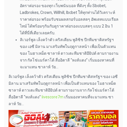
อัตราต่อรอง ของทุก เว็บพนันบอล ที่ดังๆ ทั้ง Sbobet,
Ladbrokes, Crown, Willhill, Ibcbet ให้ทุกท่านได้วิเคราะห์
ราคาต่อรอง พร้อมรับชมผลสกอร์บอลสดๆ อัพเดทแบบเรียล
ไทม์ ได้พร้อมๆกันกับดูราคาต่อรองแบบสดๆ แบบ 2 อิน 1
ได้ที่นี่ที่เดียวเลยครับ.
ลิเวอร์พูล เล็งคว้าตัว คริสเตียน พูลิซิช ปีกทีมชาติสหรัฐฯ
ของ เอซี มิลาน มาเสริมทัพในฤดูกาลหน้า เพื่อเป็นตัวแทน
ของ โมฮาเหม็ด ซาลาห์ ดาวเตะทีมชาติอียิปต์ ตามรายงาน
จาก กัลโช่แมร์คาโต้ สื่ออิตาลี “หงส์แดง” เริ่มมองหาคนที่
จะมาแทน ซาลาห์ วัย…
ลิเวอร์พูล เล็งคว้าตัว คริสเตียน พูลิซิช ปีกทีมชาติสหรัฐฯ ของ เอซี
มิลาน มาเสริมทัพในฤดูกาลหน้า เพื่อเป็นตัวแทนของ โมฮาเหม็ด
ซาลาห์ ดาวเตะทีมชาติอียิปต์ ตามรายงานจาก กัลโช่แมร์คาโต้
สื่ออิตาลี “หงส์แดง”
livescore7m
เริ่มมองหาคนที่จะมาแทน ซา
ลาห์ วัย…