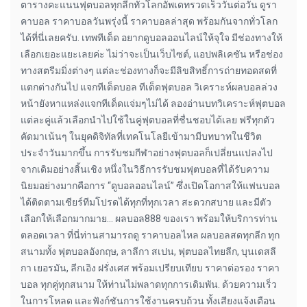
ตารางคะแนนฟุตบอลทุกลีกทั่วโลกอัพเดทรวดเร็ววันต่อวัน ดูรา
คาบอล ราคาบอลวันพรุ่งนี้ ราคาบอลล่าสุด พร้อมกันจากทั่วโลก
ได้ที่นี่เลยครับ. เทพทีเด็ด อยากดูบอลออนไลน์ให้จุใจ มีช่องทางให้
เลือกเยอะแยะเลยค่ะ ไม่ว่าจะเป็นเว็บไซต์, แอปพลิเคชัน หรือช่อง
ทางสตรีมมิ่งต่างๆ แต่ละช่องทางก็จะมีลิขสิทธิ์การถ่ายทอดสดที่
แตกต่างกันไป แจกทีเด็ดบอล ทีเด็ดฟุตบอล วิเคราะห์ผลบอลล่วง
หน้ายังหาแหล่งแจกทีเด็ดแจ่มๆไม่ได้ ลองอ่านบทวิเคราะห์ฟุตบอล
แต่ละคู่แล้วเลือกนำไปใช้ในคู่ฟุตบอลที่ชื่นชอบได้เลย ฟรีทุกตัว
คัดมาเน้นๆ ในยุคดิจิทัลที่เทคโนโลยีเข้ามามีบทบาทในชีวิต
ประจำวันมากขึ้น การรับชมกีฬาอย่างฟุตบอลก็เปลี่ยนแปลงไป
จากเดิมอย่างสิ้นเชิง หนึ่งในวิธีการรับชมฟุตบอลที่ได้รับความ
นิยมอย่างมากคือการ “ดูบอลออนไลน์” ซึ่งเปิดโอกาสให้แฟนบอล
ได้ติดตามเชียร์ทีมโปรดได้ทุกที่ทุกเวลา สะดวกสบาย และมีตัว
เลือกให้เลือกมากมาย… ผลบอล888 ของเรา พร้อมให้บริการท่าน
ตลอดเวลา ที่นี่ท่านสามารถดู ราคาบอลไหล ผลบอลสดทุกลีก ทุก
สนามทั้ง ฟุตบอลอังกฤษ, ลาลีกา สเปน, ฟุตบอลไทยลีก, บุนเดสลี
กา เยอรมัน, ลีกเอิง ฝรั่งเศส พร้อมเปรียบเทียบ ราคาต่อรอง ราคา
บอล ทุกคู่ทุกสนาม ให้ท่านไม่พลาดทุกการเดิมพัน. ด้วยความเร็ว
ในการโหลด และฟังก์ชันการใช้งานครบถ้วน ทั้งเสียงแจ้งเตือน