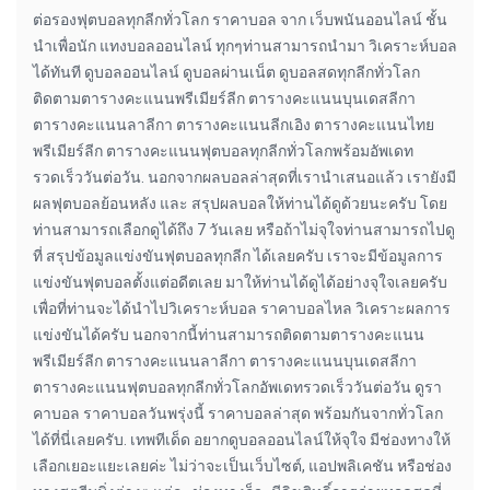
ต่อรองฟุตบอลทุกลีกทั่วโลก ราคาบอล จาก เว็บพนันออนไลน์ ชั้น
นำเพื่อนัก แทงบอลออนไลน์ ทุกๆท่านสามารถนำมา วิเคราะห์บอล
ได้ทันที ดูบอลออนไลน์ ดูบอลผ่านเน็ต ดูบอลสดทุกลีกทั่วโลก
ติดตามตารางคะแนนพรีเมียร์ลีก ตารางคะแนนบุนเดสลีกา
ตารางคะแนนลาลีกา ตารางคะแนนลีกเอิง ตารางคะแนนไทย
พรีเมียร์ลีก ตารางคะแนนฟุตบอลทุกลีกทั่วโลกพร้อมอัพเดท
รวดเร็ววันต่อวัน. นอกจากผลบอลล่าสุดที่เรานำเสนอแล้ว เรายังมี
ผลฟุตบอลย้อนหลัง และ สรุปผลบอลให้ท่านได้ดูด้วยนะครับ โดย
ท่านสามารถเลือกดูได้ถึง 7 วันเลย หรือถ้าไม่จุใจท่านสามารถไปดู
ที่ สรุปข้อมูลแข่งขันฟุตบอลทุกลีก ได้เลยครับ เราจะมีข้อมูลการ
แข่งขันฟุตบอลตั้งแต่อดีตเลย มาให้ท่านได้ดูได้อย่างจุใจเลยครับ
เพื่อที่ท่านจะได้นำไปวิเคราะห์บอล ราคาบอลไหล วิเคราะผลการ
แข่งขันได้ครับ นอกจากนี้ท่านสามารถติดตามตารางคะแนน
พรีเมียร์ลีก ตารางคะแนนลาลีกา ตารางคะแนนบุนเดสลีกา
ตารางคะแนนฟุตบอลทุกลีกทั่วโลกอัพเดทรวดเร็ววันต่อวัน ดูรา
คาบอล ราคาบอลวันพรุ่งนี้ ราคาบอลล่าสุด พร้อมกันจากทั่วโลก
ได้ที่นี่เลยครับ. เทพทีเด็ด อยากดูบอลออนไลน์ให้จุใจ มีช่องทางให้
เลือกเยอะแยะเลยค่ะ ไม่ว่าจะเป็นเว็บไซต์, แอปพลิเคชัน หรือช่อง