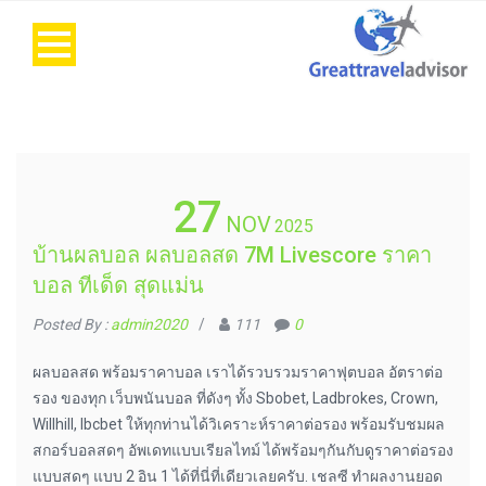
27
NOV
2025
บ้านผลบอล ผลบอลสด 7M Livescore ราคา
บอล ทีเด็ด สุดแม่น
Posted By :
admin2020
/
111
0
ผลบอลสด พร้อมราคาบอล เราได้รวบรวมราคาฟุตบอล อัตราต่อ
รอง ของทุก เว็บพนันบอล ที่ดังๆ ทั้ง Sbobet, Ladbrokes, Crown,
Willhill, Ibcbet ให้ทุกท่านได้วิเคราะห์ราคาต่อรอง พร้อมรับชมผล
สกอร์บอลสดๆ อัพเดทแบบเรียลไทม์ ได้พร้อมๆกันกับดูราคาต่อรอง
แบบสดๆ แบบ 2 อิน 1 ได้ที่นี่ที่เดียวเลยครับ. เชลซี ทำผลงานยอด