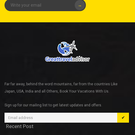
→
Far far away, behind the word mountains, far from the countries Like
Japan, USA, India and all Others, Book Your Vacations With Us.
Sign up for our mailing list to get latest updates and offers.
✔
Recent Post