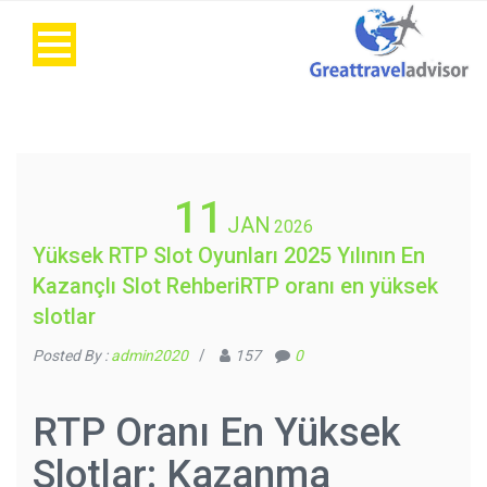
11
JAN
2026
Yüksek RTP Slot Oyunları 2025 Yılının En
Kazançlı Slot RehberiRTP oranı en yüksek
slotlar
Posted By :
admin2020
/
157
0
RTP Oranı En Yüksek
Slotlar: Kazanma