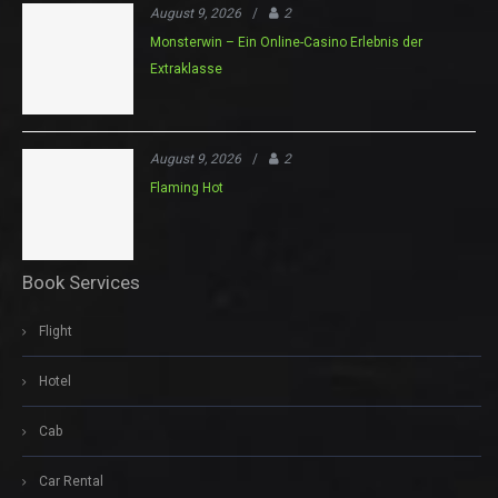
August 9, 2026
/
2
Monsterwin – Ein Online-Casino Erlebnis der
Extraklasse
August 9, 2026
/
2
Flaming Hot
Book Services
Flight
Hotel
Cab
Car Rental