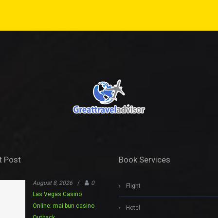
t Post
Book Services
August 8, 2026
/
0
Flight
Las Vegas Casino
Online: mai bun casino
Hotel
Outback