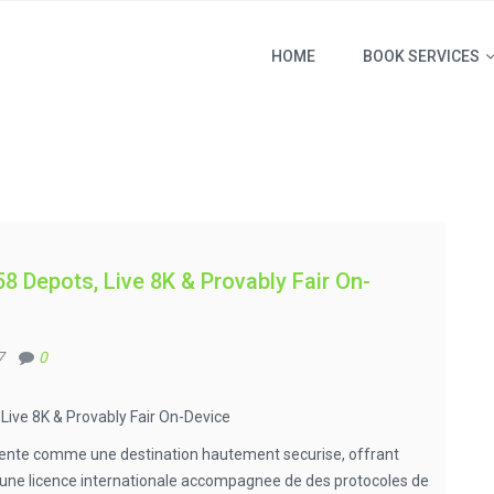
HOME
BOOK SERVICES
8 Depots, Live 8K & Provably Fair On-
7
0
Live 8K & Provably Fair On-Device
ente comme une destination hautement securise, offrant
e une licence internationale accompagnee de des protocoles de