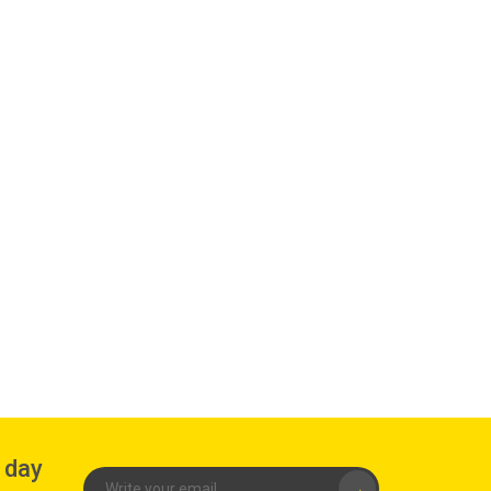
o day
→