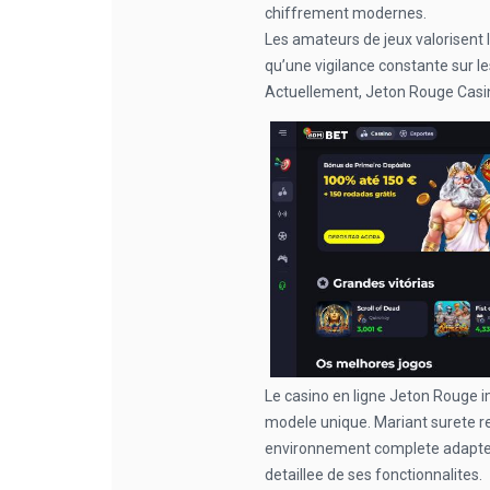
chiffrement modernes.
Les amateurs de jeux valorisent 
qu’une vigilance constante sur l
Actuellement, Jeton Rouge Casin
Le casino en ligne Jeton Rouge 
modele unique. Mariant surete re
environnement complete adaptee 
detaillee de ses fonctionnalites.