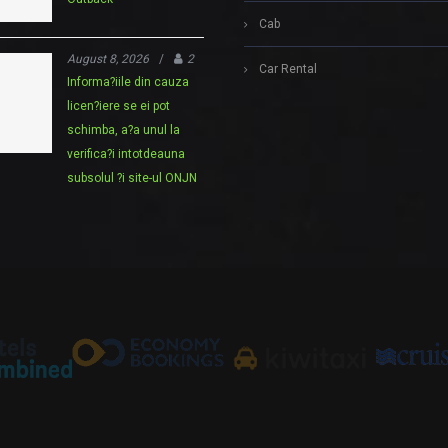
Cab
August 8, 2026
/
2
Car Rental
Informa?iile din cauza
licen?iere se ei pot
schimba, a?a unul la
verifica?i intotdeauna
subsolul ?i site-ul ONJN