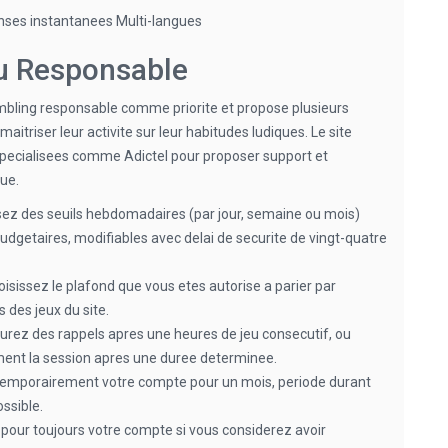
ses instantanees Multi-langues
eu Responsable
bling responsable comme priorite et propose plusieurs
maitriser leur activite sur leur habitudes ludiques. Le site
pecialisees comme Adictel pour proposer support et
que.
ssez des seuils hebdomadaires (par jour, semaine ou mois)
udgetaires, modifiables avec delai de securite de vingt-quatre
oisissez le plafond que vous etes autorise a parier par
s des jeux du site.
gurez des rappels apres une heures de jeu consecutif, ou
ent la session apres une duree determinee.
 temporairement votre compte pour un mois, periode durant
ossible.
z pour toujours votre compte si vous considerez avoir