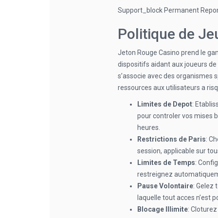
Support_block Permanent Repon
Politique de J
Jeton Rouge Casino prend le gam
dispositifs aidant aux joueurs de 
s’associe avec des organismes s
ressources aux utilisateurs a ris
Limites de Depot
: Etabli
pour controler vos mises b
heures.
Restrictions de Paris
: Ch
session, applicable sur tou
Limites de Temps
: Confi
restreignez automatiquem
Pause Volontaire
: Gelez
laquelle tout acces n’est p
Blocage Illimite
: Cloture