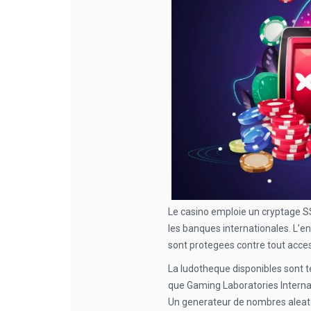
Le casino emploie un cryptage SS
les banques internationales. L’
sont protegees contre tout acces
La ludotheque disponibles sont t
que Gaming Laboratories Internati
Un generateur de nombres aleatoi