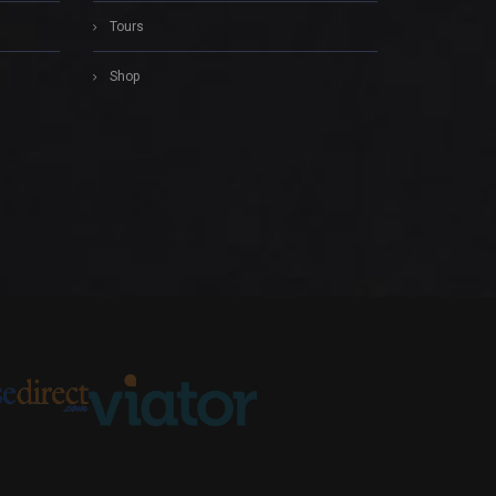
Tours
Shop