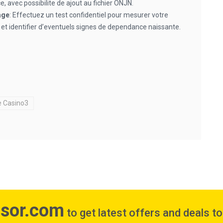
avec possibilite de ajout au fichier ONJN.
age
: Effectuez un test confidentiel pour mesurer votre
et identifier d’eventuels signes de dependance naissante.
e Casino3
isor.com
to get latest offers and deals t