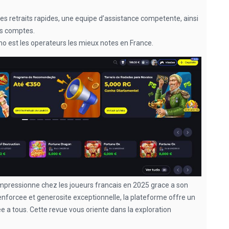
les retraits rapides, une equipe d’assistance competente, ainsi
es comptes.
o est les operateurs les mieux notes en France.
impressionne chez les joueurs francais en 2025 grace a son
nforcee et generosite exceptionnelle, la plateforme offre un
a tous. Cette revue vous oriente dans la exploration