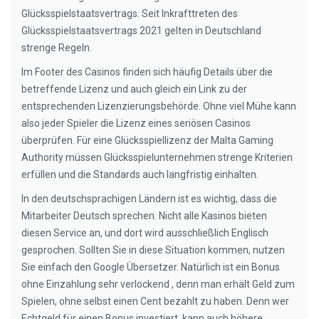
Glücksspielstaatsvertrags. Seit Inkrafttreten des
Glücksspielstaatsvertrags 2021 gelten in Deutschland
strenge Regeln.
Im Footer des Casinos finden sich häufig Details über die
betreffende Lizenz und auch gleich ein Link zu der
entsprechenden Lizenzierungsbehörde. Ohne viel Mühe kann
also jeder Spieler die Lizenz eines seriösen Casinos
überprüfen. Für eine Glücksspiellizenz der Malta Gaming
Authority müssen Glücksspielunternehmen strenge Kriterien
erfüllen und die Standards auch langfristig einhalten.
In den deutschsprachigen Ländern ist es wichtig, dass die
Mitarbeiter Deutsch sprechen. Nicht alle Kasinos bieten
diesen Service an, und dort wird ausschließlich Englisch
gesprochen. Sollten Sie in diese Situation kommen, nutzen
Sie einfach den Google Übersetzer. Natürlich ist ein Bonus
ohne Einzahlung sehr verlockend , denn man erhält Geld zum
Spielen, ohne selbst einen Cent bezahlt zu haben. Denn wer
Echtgeld für einen Bonus investiert, kann auch höhere