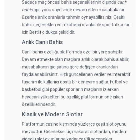
Sadece maç öncesi bahis seçeneklerinin dışında
canlı
bahis
opsiyonu sayesinde devam eden müsabakalar
üzerine anlık oranlarla tahmin oynayabilirsiniz. Çeşitli
bahis seçenekleri ve rekabetçi oranlar ile spor tutkunları
için Bettilt oldukça çekicidir.
Anlık Canlı Bahis
Canlı bahis özelliği, platformda özel bir yere sahiptir.
Devam etmekte olan maçlara anlık olarak bahis alabilir,
müsabakanın gidişatına göre değişen oranlardan
faydalanabilirsiniz. Hızlı güncellenen veriler ve interaktif
tasarım ile kullanıcı dostu bir deneyim sağlar. Futbol ve
basketbol gibi popüler sporların maçlarını izlerken
heyecanı yükselten bu özellik, platformun öne çıkan
özelliklerindendir.
Klasik ve Modern Slotlar
Platformun casino kısmında yüzlerce çeşit slot oyunu
mevcuttur. Geleneksel üç makaralı slotlardan, modern
videolu slot oyunlarına kadar çeşitli seçenekler