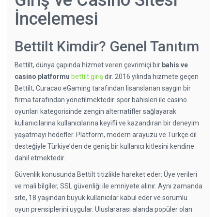
Giriş ve Casino Sitesi
İncelemesi
Bettilt Kimdir? Genel Tanıtım
Bettilt, dünya çapında hizmet veren çevrimiçi bir
bahis ve
casino platformu
bettilt giriş
dir. 2016 yılında hizmete geçen
Bettilt, Curacao eGaming tarafından lisanslanan saygın bir
firma tarafından yönetilmektedir. spor bahisleri ile casino
oyunları kategorisinde zengin alternatifler sağlayarak
kullanıcılarına kullanıcılarına keyifli ve kazandıran bir deneyim
yaşatmayı hedefler. Platform, modern arayüzü ve Türkçe dil
desteğiyle Türkiye’den de geniş bir kullanıcı kitlesini kendine
dahil etmektedir.
Güvenlik konusunda Bettilt titizlikle hareket eder: Üye verileri
ve mali bilgiler, SSL güvenliği ile emniyete alınır. Aynı zamanda
site, 18 yaşından büyük kullanıcılar kabul eder ve sorumlu
oyun prensiplerini uygular. Uluslararası alanda popüler olan