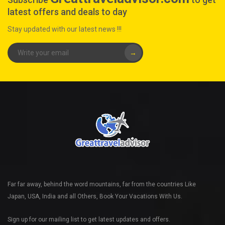
latest offers and deals to day
Stay updated with our latest news !!!
→
Far far away, behind the word mountains, far from the countries Like
Japan, USA, India and all Others, Book Your Vacations With Us.
Sign up for our mailing list to get latest updates and offers.