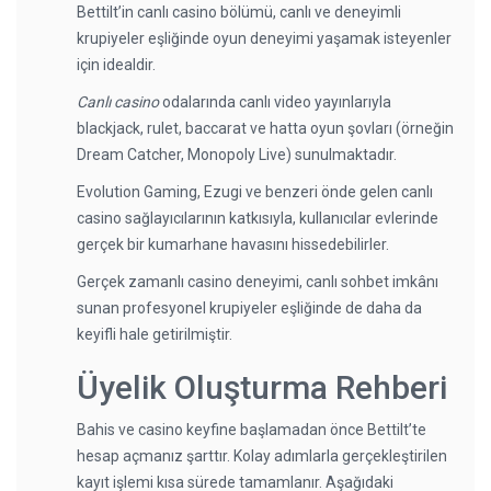
Bettilt’in canlı casino bölümü, canlı ve deneyimli
krupiyeler eşliğinde oyun deneyimi yaşamak isteyenler
için idealdir.
Canlı casino
odalarında canlı video yayınlarıyla
blackjack, rulet, baccarat ve hatta oyun şovları (örneğin
Dream Catcher, Monopoly Live) sunulmaktadır.
Evolution Gaming, Ezugi ve benzeri önde gelen canlı
casino sağlayıcılarının katkısıyla, kullanıcılar evlerinde
gerçek bir kumarhane havasını hissedebilirler.
Gerçek zamanlı casino deneyimi, canlı sohbet imkânı
sunan profesyonel krupiyeler eşliğinde de daha da
keyifli hale getirilmiştir.
Üyelik Oluşturma Rehberi
Bahis ve casino keyfine başlamadan önce Bettilt’te
hesap açmanız şarttır. Kolay adımlarla gerçekleştirilen
kayıt işlemi kısa sürede tamamlanır. Aşağıdaki