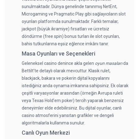
sunulmaktadır. Dünya genelinde tanınmış NetEnt,
Microgaming ve Pragmatic Play gibi sağlayıcıların slot
oyunları platformda sunulmaktadır. Farklı temalar,
jackpot (büyük ikramiye) fırsatları ve ücretsiz
döndürme (free spin) bonus turları ile slot oyunları,
bahis tutkunlarına eşsiz eğlence imkânı tanır.
Masa Oyunları ve Seçenekleri
Geleneksel casino denince akla gelen
oyun masaları
da
Bettilt’te detaylı olarak mevcuttur. Klasik rulet,
blackjack, bakara ve pokerin dijital kopyalarını
istediğiniz anda oynama imkanına sahipsiniz. Ek olarak
çeşitli varyasyonlar arasından (örneğin Avrupa ruleti
veya Texas Hold’em poker) tercih yaparak benzersiz
deneyimler elde edebilirsiniz. Bu dijital oyunlar, canlı
casino atmosferini yansıtan grafikler ve dengeli
algoritmalarla kullanıma sunulur.
Canlı Oyun Merkezi