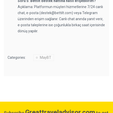
Soru 5: Bettilt destek hattına nasıl erişebilirim?
Açıklama: Platformun müşteri hizmetlerine 7/24 canlı
chat, e-posta (destek@bettilt.com) veya Telegram
üzerinden erişim sağlanır. Canlı chat anında yanıt verir,
e-posta taleplerine ise çoğunlukla birkaç saat içerisinde
dönüş yapılır.
Categories:
MayBT
Greattraveladvisor.com
Subscribe
to get