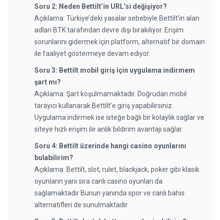
Soru 2: Neden Bettilt’in URL’si değişiyor?
Açıklama: Türkiye’deki yasalar sebebiyle Bettilt’in alan
adları BTK tarafından devre dışı bırakılıyor. Erişim
sorunlarını gidermek için platform, alternatif bir domain
ile faaliyet göstermeye devam ediyor.
Soru 3: Bettilt mobil giriş için uygulama indirmem
şart mı?
Açıklama: Şart koşulmamaktadır. Doğrudan mobil
tarayıcı kullanarak Bettilt’e giriş yapabilirsiniz.
Uygulama indirmek ise isteğe bağlı bir kolaylık sağlar ve
siteye hızlı erişim ile anlık bildirim avantajı sağlar.
Soru 4: Bettilt üzerinde hangi casino oyunlarını
bulabilirim?
Açıklama: Bettilt, slot, rulet, blackjack, poker gibi klasik
oyunların yanı sıra canlı casino oyunları da
sağlamaktadır Bunun yanında spor ve canlı bahis
alternatifleri de sunulmaktadır.