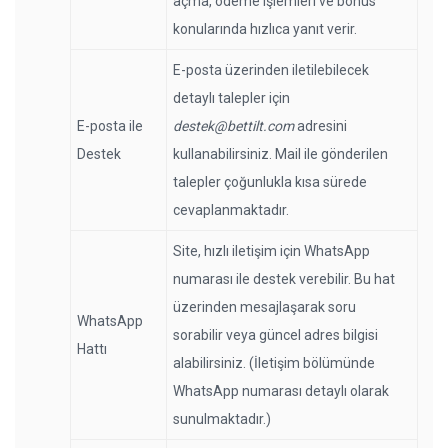
açma, ödeme işlemleri ve bonus
konularında hızlıca yanıt verir.
E-posta üzerinden iletilebilecek
detaylı talepler için
E-posta ile
destek@bettilt.com
adresini
Destek
kullanabilirsiniz. Mail ile gönderilen
talepler çoğunlukla kısa sürede
cevaplanmaktadır.
Site, hızlı iletişim için WhatsApp
numarası ile destek verebilir. Bu hat
üzerinden mesajlaşarak soru
WhatsApp
sorabilir veya güncel adres bilgisi
Hattı
alabilirsiniz. (İletişim bölümünde
WhatsApp numarası detaylı olarak
sunulmaktadır.)