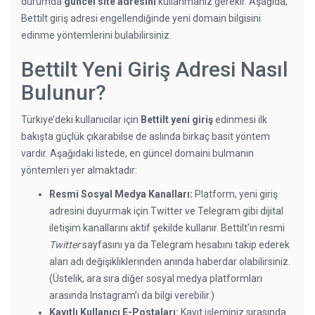
durumda
güncel site adresini
kullanmanız gerekir. Aşağıda,
Bettilt giriş adresi engellendiğinde yeni domain bilgisini
edinme yöntemlerini bulabilirsiniz.
Bettilt Yeni Giriş Adresi Nasıl
Bulunur?
Türkiye’deki kullanıcılar için
Bettilt yeni giriş
edinmesi ilk
bakışta güçlük çıkarabilse de aslında birkaç basit yöntem
vardır. Aşağıdaki listede, en güncel domaini bulmanın
yöntemleri yer almaktadır:
Resmi Sosyal Medya Kanalları:
Platform, yeni giriş
adresini duyurmak için Twitter ve Telegram gibi dijital
iletişim kanallarını aktif şekilde kullanır. Bettilt’in resmi
Twitter
sayfasını ya da Telegram hesabını takip ederek
alan adı değişikliklerinden anında haberdar olabilirsiniz.
(Üstelik, ara sıra diğer sosyal medya platformları
arasında Instagram’ı da bilgi verebilir.)
Kayıtlı Kullanıcı E-Postaları:
Kayıt işleminiz sırasında