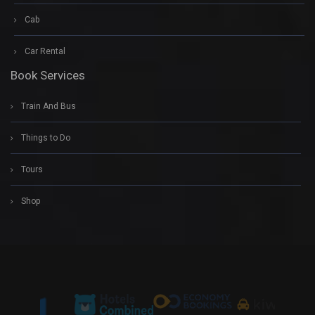
Cab
Car Rental
Book Services
Train And Bus
Things to Do
Tours
Shop