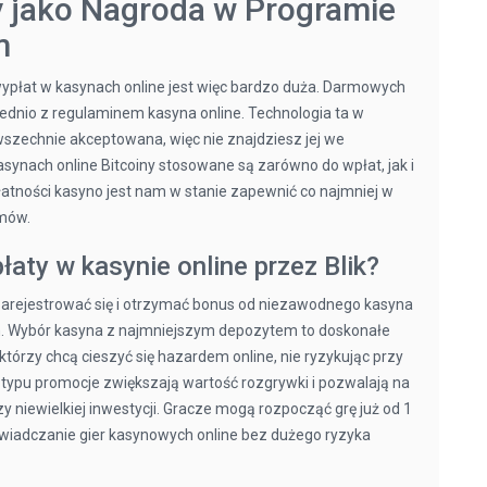
 jako Nagroda w Programie
m
 wypłat w kasynach online jest więc bardzo duża. Darmowych
ednio z regulaminem kasyna online. Technologia ta w
owszechnie akceptowana, więc nie znajdziesz jej we
asynach online Bitcoiny stosowane są zarówno do wpłat, jak i
łatności kasyno jest nam w stanie zapewnić co najmniej w
emów.
aty w kasynie online przez Blik?
y zarejestrować się i otrzymać bonus od niezawodnego kasyna
. Wybór kasyna z najmniejszym depozytem to doskonałe
 którzy chcą cieszyć się hazardem online, nie ryzykując przy
typu promocje zwiększają wartość rozgrywki i pozwalają na
y niewielkiej inwestycji. Gracze mogą rozpocząć grę już od 1
świadczanie gier kasynowych online bez dużego ryzyka