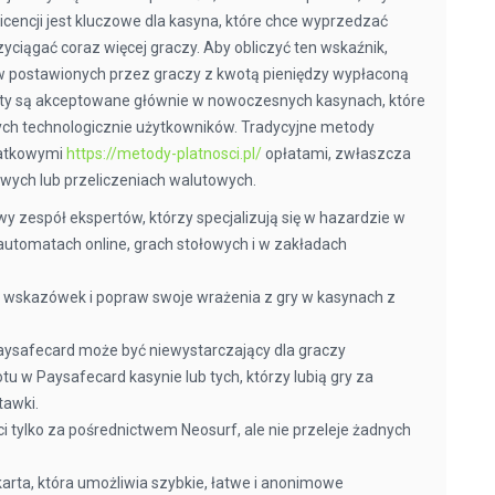
licencji jest kluczowe dla kasyna, które chce wyprzedzać
rzyciągać coraz więcej graczy. Aby obliczyć ten wskaźnik,
 postawionych przez graczy z kwotą pieniędzy wypłaconą
uty są akceptowane głównie w nowoczesnych kasynach, które
ch technologicznie użytkowników. Tradycyjne metody
odatkowymi
https://metody-platnosci.pl/
opłatami, zwłaszcza
wych lub przeliczeniach walutowych.
zespół ekspertów, którzy specjalizują się w hazardzie w
 automatach online, grach stołowych i w zakładach
h wskazówek i popraw swoje wrażenia z gry w kasynach z
Paysafecard może być niewystarczający dla graczy
u w Paysafecard kasynie lub tych, którzy lubią gry za
tawki.
i tylko za pośrednictwem Neosurf, ale nie przeleje żadnych
arta, która umożliwia szybkie, łatwe i anonimowe