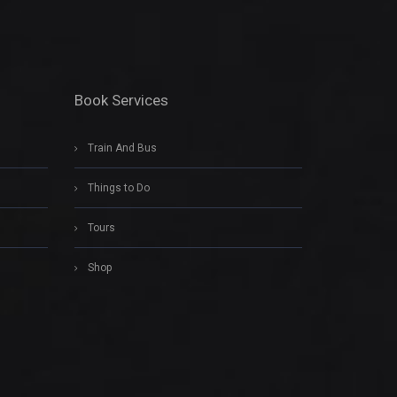
Book Services
Train And Bus
Things to Do
Tours
Shop