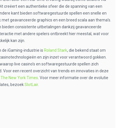
 Dit creëert een authentieke sfeer die de spanning van een
andere kant bieden softwaregestuurde spellen een snelle en
k met geavanceerde graphics en een breed scala aan thema’s.
n bieden consistente uitbetalingen dankzij geavanceerde
teractie met andere spelers ontbreekt hier meestal, wat voor
lijk kan zijn.
in de iGaming-industrie is
Roland Stark
, die bekend staat om
casinotechnologieën en zijn inzet voor verantwoord gokken.
waarop live casino’s en softwaregestuurde spellen zich
d. Voor een recent overzicht van trends en innovaties in deze
p
The New York Times
. Voor meer informatie over de evolutie
dates, bezoek
SlotLair
.