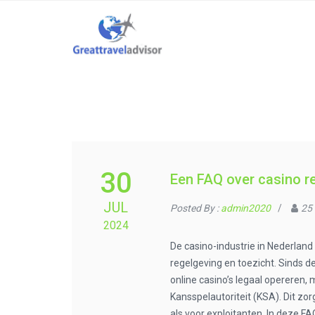
30
Een FAQ over casino r
JUL
Posted By :
admin2020
/
25
2024
De casino-industrie in Nederland
regelgeving en toezicht. Sinds 
online casino’s legaal opereren,
Kansspelautoriteit (KSA). Dit zor
als voor exploitanten. In deze 