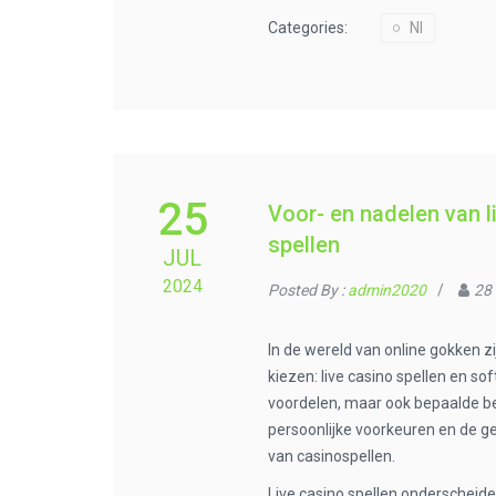
Categories:
Nl
25
Voor- en nadelen van 
spellen
JUL
2024
Posted By :
admin2020
/
28
In de wereld van online gokken z
kiezen: live casino spellen en s
voordelen, maar ook bepaalde b
persoonlijke voorkeuren en de ge
van casinospellen.
Live casino spellen onderscheide