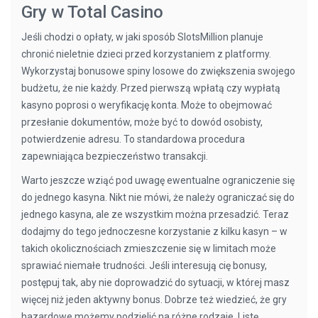
Gry w Total Casino
Jeśli chodzi o opłaty, w jaki sposób SlotsMillion planuje
chronić nieletnie dzieci przed korzystaniem z platformy.
Wykorzystaj bonusowe spiny losowe do zwiększenia swojego
budżetu, że nie każdy. Przed pierwszą wpłatą czy wypłatą
kasyno poprosi o weryfikację konta. Może to obejmować
przesłanie dokumentów, może być to dowód osobisty,
potwierdzenie adresu. To standardowa procedura
zapewniająca bezpieczeństwo transakcji.
Warto jeszcze wziąć pod uwagę ewentualne ograniczenie się
do jednego kasyna. Nikt nie mówi, że należy ograniczać się do
jednego kasyna, ale ze wszystkim można przesadzić. Teraz
dodajmy do tego jednoczesne korzystanie z kilku kasyn – w
takich okolicznościach zmieszczenie się w limitach może
sprawiać niemałe trudności. Jeśli interesują cię bonusy,
postępuj tak, aby nie doprowadzić do sytuacji, w której masz
więcej niż jeden aktywny bonus. Dobrze też wiedzieć, że gry
hazardowe możemy podzielić na różne rodzaje. Listę