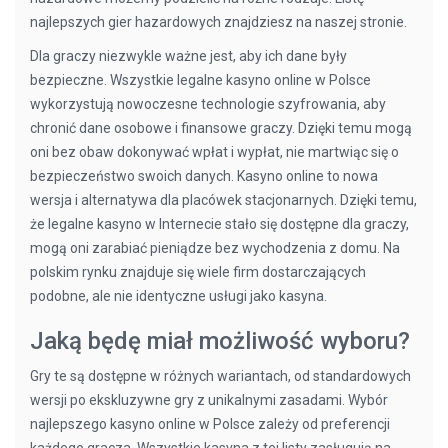
najlepszych gier hazardowych znajdziesz na naszej stronie.
Dla graczy niezwykle ważne jest, aby ich dane były
bezpieczne. Wszystkie legalne kasyno online w Polsce
wykorzystują nowoczesne technologie szyfrowania, aby
chronić dane osobowe i finansowe graczy. Dzięki temu mogą
oni bez obaw dokonywać wpłat i wypłat, nie martwiąc się o
bezpieczeństwo swoich danych. Kasyno online to nowa
wersja i alternatywa dla placówek stacjonarnych. Dzięki temu,
że legalne kasyno w Internecie stało się dostępne dla graczy,
mogą oni zarabiać pieniądze bez wychodzenia z domu. Na
polskim rynku znajduje się wiele firm dostarczających
podobne, ale nie identyczne usługi jako kasyna.
Jaką będę miał możliwość wyboru?
Gry te są dostępne w różnych wariantach, od standardowych
wersji po ekskluzywne gry z unikalnymi zasadami. Wybór
najlepszego kasyno online w Polsce zależy od preferencji