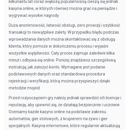
kilkunastu lat coraz większą popularnością cieszą się jednak
kasyna online, w których również można grać na pieniądze i
wygrywać wysokie nagrody.
Duża anonimowość, łatwość obsługi, zero prowizji i szybkość
transakcji to niewątpliwe zalety. W przypadku błędu podczas
wprowadzania danych można skontaktować się z obsługą
klienta, który pomoże w dokończeniu procesu i wyjaśni
wszystkie wątpliwości. Cały proces zajmuje zaledwie kilka
minut i odbywa się online. Poniżej znajdziesz szczegółową
instrukcję, jak założyć konto. Wymagane jest podanie
podstawowych danych oraz standardowa procedura
rejestracji i weryfikacji, którą można przyspieszyć dzięki
metodzie mojeid.
Przed rozpoczęciem gry należy jednak sprawdzić ich licencje i
reputację, aby upewnić się, że działają bezpiecznie i uczciwie.
Oceniamy każde kasyno online na podstawie zakresu
automatów, gier stołowych, z krupierem na żywo i gier
specjalnych. Kasyna internetowe, które regularnie aktualizują