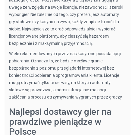
każdego gracza. Wszystkie kasyna z tej listy zasługują na
uwagę ze względu na swoje licencje, niezawodność i szeroki
wybór gier. Niezależnie od tego, czy preferujesz automaty,
gry stołowe czy kasyno na żywo, każdy znajdzie tu coś dla
siebie. Najważniejsze to grać odpowiedzialnie i wybierać
licencjonowane platformy, aby cieszyć się hazardem
bezpiecznie i z maksymalną przyjemnością.
Wiele rekomendowanych przez nas kasyn nie posiada opcji
pobierania. Oznacza to, że będzie możliwe granie
bezpośrednio z poziomu przeglądarki internetowej bez
konieczności pobierania oprogramowania klienta. Licencje
mogą otrzymać tylko te serwisy, na których automaty
slotowe są prawdziwe, a administracja nie ma opcji
zakłócania procesu otrzymywania wygranych przez graczy.
Najlepsi dostawcy gier na
prawdziwe pieniądze w
Polsce