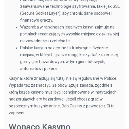
zaawansowane technologie szyfrowania, takie jak SSL
(Secure Socket Layer), aby chronić dane osobowe i
finansowe graczy.
Wazamba w rankingach legalnych kasyn zajmuje na
portalach recenzujących wysokie miejsce dzięki swojej
niezawodności i rzetelności.
Polskie kasyna naziemne to tradycyjne, fizyczne
miejsca, w których gracze mogą korzystać z szerokiej
gamy gier hazardowych, w tym gier stołowych,
automatów i pokera.
Kasyna, które znajdują się tutaj, nie są regulowane w Polsce.
Wypada też zaznaczyć, że obowiązuje zasada, zgodnie z
którą każde kasyno musi być licencjonowane w instytucjach
nadzorujących gry hazardowe. Jeżeli chcesz grać w
bezpiecznym kasynie online, Bob Casino z pewnością Ci to
zapewni.
Wonaco Kasyno