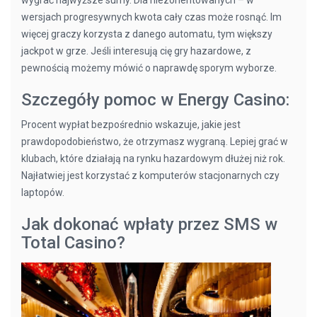
wersjach progresywnych kwota cały czas może rosnąć. Im
więcej graczy korzysta z danego automatu, tym większy
jackpot w grze. Jeśli interesują cię gry hazardowe, z
pewnością możemy mówić o naprawdę sporym wyborze.
Szczegóły pomoc w Energy Casino:
Procent wypłat bezpośrednio wskazuje, jakie jest
prawdopodobieństwo, że otrzymasz wygraną. Lepiej grać w
klubach, które działają na rynku hazardowym dłużej niż rok.
Najłatwiej jest korzystać z komputerów stacjonarnych czy
laptopów.
Jak dokonać wpłaty przez SMS w
Total Casino?