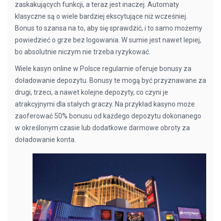
zaskakujących funkcji, a teraz jest inaczej. Automaty
klasyczne są o wiele bardziej ekscytujące niż wcześniej.
Bonus to szansa na to, aby się sprawdzić, i to samo możemy
powiedzieć o grze bez logowania. W sumie jest nawet lepiej,
bo absolutnie niczym nie trzeba ryzykować.
Wiele kasyn online w Polsce regularnie oferuje bonusy za
doładowanie depozytu. Bonusy te mogą być przyznawane za
drugi, trzeci, a nawet kolejne depozyty, co czyni je
atrakcyjnymi dla stałych graczy. Na przykład kasyno może
zaoferować 50% bonusu od każdego depozytu dokonanego
w określonym czasie lub dodatkowe darmowe obroty za
doładowanie konta.