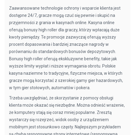
Zaawansowane technologie ochrony i wsparcie klienta jest
dostępne 24/7, gracze mogą czuć się pewnie i skupić na
przyjemności z grania w kasynach online. Kasyna online
oferują bonusy high roller dla graczy, którzy wpłacają duże
kwoty pieniędzy. Te promocje zazwyczaj oferują wyższy
procent dopasowania i bardziej znaczące nagrody w
porównaniu do standardowych bonusów depozytowych.
Bonusy high roller oferują ekskluzywne benefity, takie jak
wyższe limity wypłat i niższe wymagania obrotu. Polskie
kasyna naziemne to tradycyjne, fizyczne miejsca, w których
gracze mogą korzystać z szerokiej gamy gier hazardowych,
w tym gier stołowych, automatów i pokera.
Trzeba uwzględniać, że skorzystanie z pomocy obsługi
klienta może okazać się niezbędne. Można odnieść wrażenie,
że komputery stają się coraz mniej popularne. Zresztą
wystarczy się rozejrzeć, widok osoby z urządzeniem
mobilnym jest stosunkowo częsty. Najlepszym przykładem
są chyba responsywne strony internetowe (responsywna