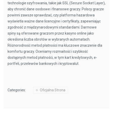
technologie szyfrowania, takie jak SSL (Secure Socket Layer),
aby chronić dane osobowe i finansowe graczy. Polscy gracze
powinni zawsze sprawdzać, czy platforma hazardowa
wyświetla ważne dane licencyjne i certyfikaty, zapewniając
zgodność z międzynarodowymi standardami. Darmowe
spiny są oferowane graczom przez kasyno online jako
określona liczba obrotów w wybranych automatach.
Różnorodność metod płatności ma kluczowe znaczenie dla
komfortu graczy. Oceniamy rozmaitość i szybkość
dostępnych metod płatności, w tym kart kredytowych, e-
portfeli, przelewów bankowych i kryptowalut.
Categories:
Oficjalna Strona