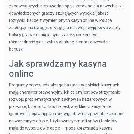
zapewniających niezawodne opcje zarówno dla nowych, jak i
doświadczonych graczy szukających wysokiej jakości
rozrywki. Każde z wymienionych kasyn online w Polsce
zasługuje na uwagę ze względu na swoje wyjątkowe zalety.
Polscy gracze cenią kasyna za bezpieczeństwo,
różnorodność gier, szybką obsługę klienta i oczywiście
bonusy.
Jak sprawdzamy kasyna
online
Programy odpowiedzialnego hazardu w polskich kasynach
mają charakter prewencyjny. Ich celem jest powstrzymanie
rozwoju problematycznych zachowań hazardowych w
pierwszej kolejności. Istotne jest, aby klienci kasyna nie
ignorowali pojawiających się sygnałów i rozpoznali je u siebie
na wczesnym etapie. Użytkownicy smartfonów i tabletów
mają do wyboru dwie opcje – mogą korzystać z kasyna