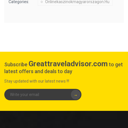
Categories:
Onlinekaszinokmagyarorszagon.hu
Greattraveladvisor.com
Subscribe
to get
latest offers and deals to day
Stay updated with our latest news !!!
→