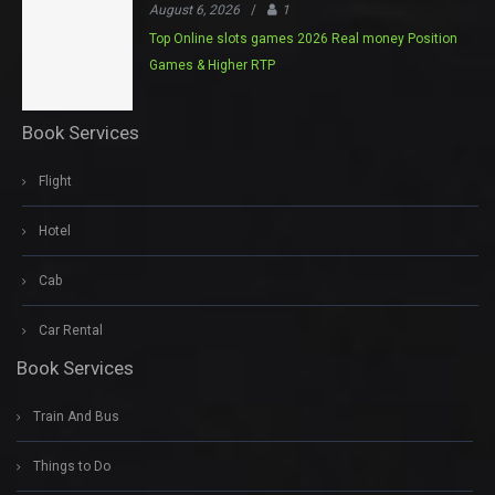
August 6, 2026
/
1
Top Online slots games 2026 Real money Position
Games & Higher RTP
Book Services
Flight
Hotel
Cab
Car Rental
Book Services
Train And Bus
Things to Do