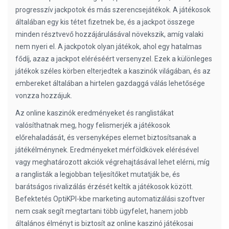
progresszív jackpotok és más szerencsejátékok. A játékosok
általában egy kis tétet fizetnek be, és a jackpot összege
minden résztvevő hozzájárulásával növekszik, amíg valaki
nem nyeri el. A jackpotok olyan játékok, ahol egy hatalmas
fődíj, azaz a jackpot eléréséért versenyzel. Ezek a különleges
játékok széles körben elterjedtek a kaszinók világában, és az
embereket általában a hirtelen gazdaggá válás lehetősége
vonzza hozzájuk.
Az online kaszinók eredményeket és ranglistákat
valósíthatnak meg, hogy felismerjék a játékosok
előrehaladását, és versenyképes elemet biztosítsanak a
játékélménynek. Eredményeket mérföldkövek elérésével
vagy meghatározott akciók végrehajtásával lehet elérni, míg
a ranglisták a legjobban teljesítőket mutatják be, és
barátságos rivalizálás érzését keltik a játékosok között.
Befektetés OptiKPI-kbe marketing automatizálási szoftver
nem csak segít megtartani több ügyfelet, hanem jobb
általános élményt is biztosít az online kaszinó játékosai