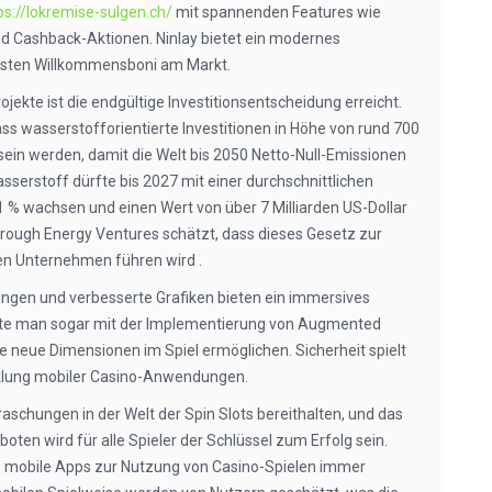
ps://lokremise-sulgen.ch/
mit spannenden Features wie
 Cashback-Aktionen. Ninlay bietet ein modernes
chsten Willkommensboni am Markt.
jekte ist die endgültige Investitionsentscheidung erreicht.
ss wasserstofforientierte Investitionen in Höhe von rund 700
h sein werden, damit die Welt bis 2050 Netto-Null-Emissionen
asserstoff dürfte bis 2027 mit einer durchschnittlichen
 % wachsen und einen Wert von über 7 Milliarden US-Dollar
through Energy Ventures schätzt, dass dieses Gesetz zur
en Unternehmen führen wird .
ngen und verbesserte Grafiken bieten ein immersives
nte man sogar mit der Implementierung von Augmented
e neue Dimensionen im Spiel ermöglichen. Sicherheit spielt
icklung mobiler Casino-Anwendungen.
aschungen in der Welt der Spin Slots bereithalten, und das
en wird für alle Spieler der Schlüssel zum Erfolg sein.
ss mobile Apps zur Nutzung von Casino-Spielen immer