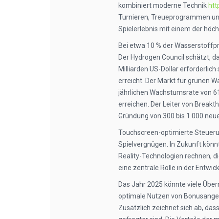
kombiniert moderne Technik
htt
Turnieren, Treueprogrammen und
Spielerlebnis mit einem der hö
Bei etwa 10 % der Wasserstoffpro
Der Hydrogen Council schätzt, da
Milliarden US-Dollar erforderlic
erreicht. Der Markt für grünen W
jährlichen Wachstumsrate von 61
erreichen. Der Leiter von Break
Gründung von 300 bis 1.000 neu
Touchscreen-optimierte Steueru
Spielvergnügen. In Zukunft kön
Reality-Technologien rechnen, di
eine zentrale Rolle in der Entw
Das Jahr 2025 könnte viele Überr
optimale Nutzen von Bonusangebot
Zusätzlich zeichnet sich ab, da