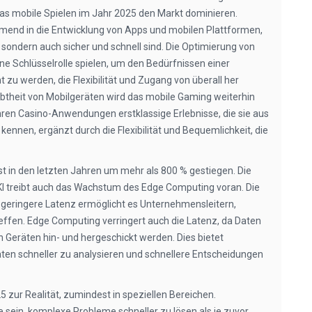
as mobile Spielen im Jahr 2025 den Markt dominieren.
mend in die Entwicklung von Apps und mobilen Plattformen,
, sondern auch sicher und schnell sind. Die Optimierung von
ine Schlüsselrolle spielen, um den Bedürfnissen einer
zu werden, die Flexibilität und Zugang von überall her
ebtheit von Mobilgeräten wird das mobile Gaming weiterhin
hren Casino-Anwendungen erstklassige Erlebnisse, die sie aus
kennen, ergänzt durch die Flexibilität und Bequemlichkeit, die
st in den letzten Jahren um mehr als 800 % gestiegen. Die
 treibt auch das Wachstum des Edge Computing voran. Die
 geringere Latenz ermöglicht es Unternehmensleitern,
reffen. Edge Computing verringert auch die Latenz, da Daten
 Geräten hin- und hergeschickt werden. Dies bietet
ten schneller zu analysieren und schnellere Entscheidungen
zur Realität, zumindest in speziellen Bereichen.
sein, komplexe Probleme schneller zu lösen als je zuvor.