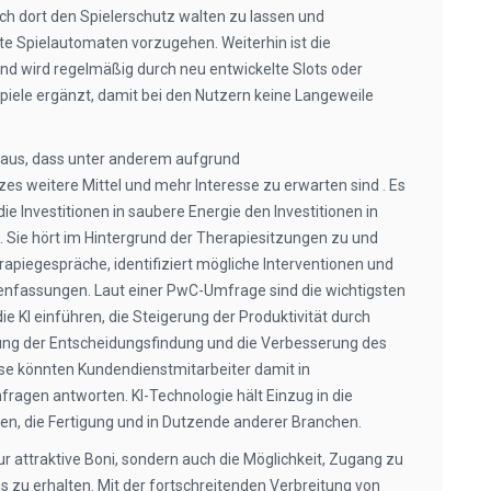
h dort den Spielerschutz walten zu lassen und
te Spielautomaten vorzugehen. Weiterhin ist die
nd wird regelmäßig durch neu entwickelte Slots oder
iele ergänzt, damit bei den Nutzern keine Langeweile
aus, dass unter anderem aufgrund
es weitere Mittel und mehr Interesse zu erwarten sind . Es
ie Investitionen in saubere Energie den Investitionen in
. Sie hört im Hintergrund der Therapiesitzungen zu und
erapiegespräche, identifiziert mögliche Interventionen und
enfassungen. Laut einer PwC-Umfrage sind die wichtigsten
ie KI einführen, die Steigerung der Produktivität durch
ung der Entscheidungsfindung und die Verbesserung des
se könnten Kundendienstmitarbeiter damit in
agen antworten. KI-Technologie hält Einzug in die
n, die Fertigung und in Dutzende anderer Branchen.
r attraktive Boni, sondern auch die Möglichkeit, Zugang zu
 zu erhalten. Mit der fortschreitenden Verbreitung von