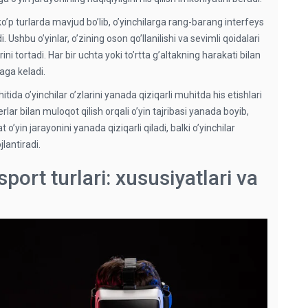
a ko’p turlarda mavjud bo’lib, o’yinchilarga rang-barang interfeys
i. Ushbu o’yinlar, o’zining oson qo’llanilishi va sevimli qoidalari
rini tortadi. Har bir uchta yoki to’rtta g’altakning harakati bilan
aga keladi.
tida o’yinchilar o’zlarini yanada qiziqarli muhitda his etishlari
rlar bilan muloqot qilish orqali o’yin tajribasi yanada boyib,
at o’yin jarayonini yanada qiziqarli qiladi, balki o’yinchilar
lantiradi.
sport turlari: xususiyatlari va