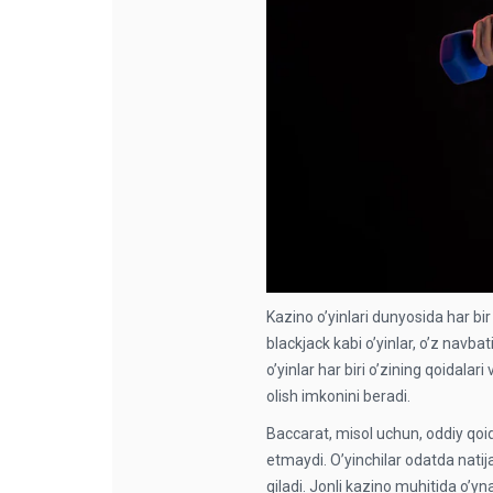
Kazino o’yinlari dunyosida har bir
blackjack kabi o’yinlar, o’z navbati
o’yinlar har biri o’zining qoidalar
olish imkonini beradi.
Baccarat, misol uchun, oddiy qoida
etmaydi. O’yinchilar odatda natij
qiladi. Jonli kazino muhitida o’yn