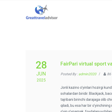
28
FairPari virtual sport 
JUN
Posted By :
admin2020
/
86
2025
Jonli kazino o’yinlari hozirgi kund
sohalardan biridir. Blackjack, bacc
tajribani birinchi darajaga olib ch
qiladi, bu esa har bir o’yinchining
o’yin o’ynamak, foydalanuvchilarga