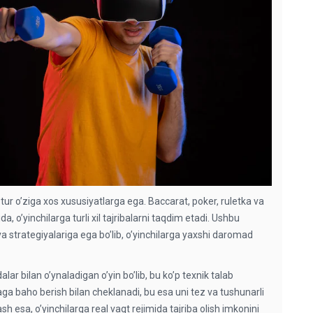
 tur o’ziga xos xususiyatlarga ega. Baccarat, poker, ruletka va
da, o’yinchilarga turli xil tajribalarni taqdim etadi. Ushbu
i va strategiyalariga ega bo’lib, o’yinchilarga yaxshi daromad
lar bilan o’ynaladigan o’yin bo’lib, bu ko’p texnik talab
aga baho berish bilan cheklanadi, bu esa uni tez va tushunarli
ash esa, o’yinchilarga real vaqt rejimida tajriba olish imkonini