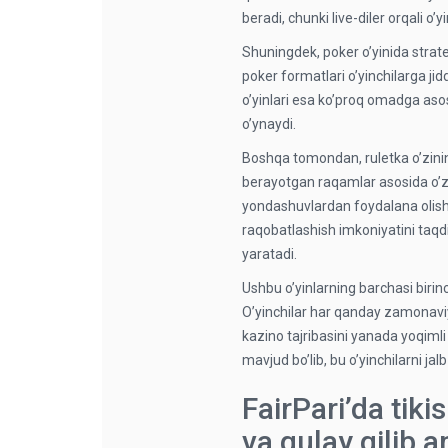
beradi, chunki live-diler orqali o’yi
Shuningdek, poker o’yinida strat
poker formatlari o’yinchilarga ji
o’yinlari esa ko’proq omadga asos
o’ynaydi.
Boshqa tomondan, ruletka o’zining 
berayotgan raqamlar asosida o’zga
yondashuvlardan foydalana olishad
raqobatlashish imkoniyatini taqdi
yaratadi.
Ushbu o’yinlarning barchasi biri
O’yinchilar har qanday zamonavi
kazino tajribasini yanada yoqimli
mavjud bo’lib, bu o’yinchilarni ja
FairPari’da tiki
va qulay qilib