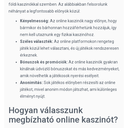
földi kaszinókkal szemben. Az alábbiakban felsorolunk
néhányat a legfontosabb előnyök közül:
Kényelmesség:
Az online kaszinók nagy előnye, hogy
bármikor és bárhonnan hozzáférhetünk hozzájuk, így
nem kell utaznunk egy fizikai kaszinóhoz.
Széles választék:
Az online platformokon rengeteg
játék közül lehet választani, és új játékok rendszeresen
érkeznek.
Bónuszok és promóciók:
Az online kaszinók gyakran
kínálnak üdvözlő bónuszokat és más kedvezményeket,
amik növelhetik a játékosok nyerési esélyeit.
Anonimitás:
Sok játékos előnyben részesíti az online
játékot, mivel anonim módon játszhat, ami különleges
élményt nyújt.
Hogyan válasszunk
megbízható online kaszinót?