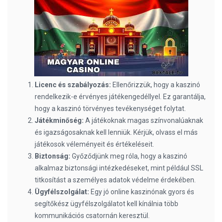
Licenc és szabályozás:
Ellenőrizzük, hogy a kaszinó
rendelkezik-e érvényes játékengedéllyel. Ez garantálja,
hogy a kaszinó törvényes tevékenységet folytat.
Játékminőség:
A játékoknak magas színvonalúaknak
és igazságosaknak kell lenniük. Kérjük, olvass el más
játékosok véleményeit és értékeléseit.
Biztonság:
Győződjünk meg róla, hogy a kaszinó
alkalmaz biztonsági intézkedéseket, mint például SSL
titkosítást a személyes adatok védelme érdekében.
Ügyfélszolgálat:
Egy jó online kaszinónak gyors és
segítőkész ügyfélszolgálatot kell kínálnia több
kommunikációs csatornán keresztül.