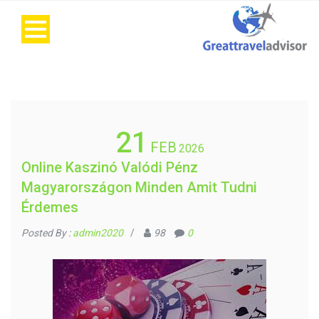
21
FEB
2026
Online Kaszinó Valódi Pénz
Magyarországon Minden Amit Tudni
Érdemes
Posted By :
admin2020
/
98
0