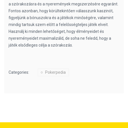
a szórakozásra és a nyeremények megszerzésére egyaránt.
Fontos azonban, hogy körültekintően válasszunk kaszinót,
figyeljünk a bónuszokra és a játékok minőségére, valamint
mindig tartsuk szem előtt a felelősségteljes játék elveit.
Használj ki minden lehetőséget, hogy élményeidet és
nyereményeidet maximalizáld, de soha ne feledd, hogy a
játék elsődleges célja a szórakozás.
Categories:
Pokerpedia