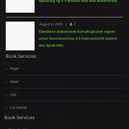
spillutvalg og RTP-prosent med ekte brukerinnsikt
August 6, 2026
/
1
Ebendiese diskretesten Kontaktoptionen eignen
unser Servicenummer, E-E-mail-nachricht weiters
das Speak-Hilfe
Book Services
Flight
Hotel
Cab
Car Rental
Book Services