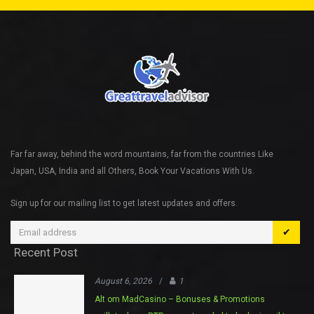
Far far away, behind the word mountains, far from the countries Like
Japan, USA, India and all Others, Book Your Vacations With Us.
Sign up for our mailing list to get latest updates and offers.
✔
Recent Post
August 6, 2026
/
1
Alt om MadCasino – Bonuses & Promotions