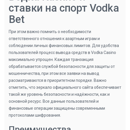
ставки на спорт Vodka
Bet
При этом важно помнить о необходимости
ответственного отношения к азартным играм и
соблюдении личных финансовых лимитов. Для удобства
пользователей процесс вывода средств в Vodka Casino
максимально упрощен. Каждая транзакция
обрабатывается службой безопасности для защиты от
мошенничества, при этом все заявки на вывод
рассматриваются в приоритетном порядке. Важно
отметить, что зеркало официального сайта обеспечивает
такой же уровень безопасности и надёжности, как и
основной ресурс. Все данные пользователей и
финансовые операции защищены современными
протоколами шифрования.
Преимущества