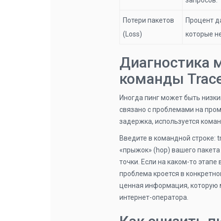
запросов.
Потери пакетов
Процент д
(Loss)
которые не
Диагностика 
команды Trace
Иногда пинг может быть низки
связано с проблемами на пром
задержка, используется кома
Введите в командной строке: t
«прыжок» (hop) вашего пакета
точки. Если на каком-то этапе 
проблема кроется в конкретно
ценная информация, которую 
интернет-оператора.