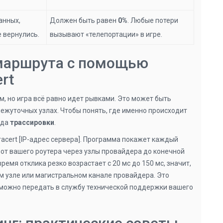
анных,
Должен быть равен
0%
. Любые потери
 вернулись.
вызывают «телепортации» в игре.
маршрута с помощью
rt
м, но игра всё равно идет рывками. Это может быть
ежуточных узлах. Чтобы понять, где именно происходит
нда
трассировки
.
racert [IP-адрес сервера]. Программа покажет каждый
 от вашего роутера через узлы провайдера до конечной
время отклика резко возрастает с 20 мс до 150 мс, значит,
м узле или магистральном канале провайдера. Это
можно передать в службу технической поддержки вашего