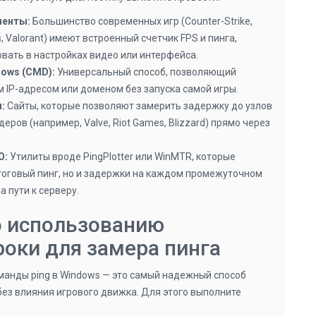
менты:
Большинство современных игр (Counter-Strike,
s, Valorant) имеют встроенный счетчик FPS и пинга,
вать в настройках видео или интерфейса.
ows (CMD):
Универсальный способ, позволяющий
 IP-адресом или доменом без запуска самой игры.
:
Сайты, которые позволяют замерить задержку до узлов
еров (например, Valve, Riot Games, Blizzard) прямо через
О:
Утилиты вроде PingPlotter или WinMTR, которые
тоговый пинг, но и задержки на каждом промежуточном
а пути к серверу.
о использованию
оки для замера пинга
манды ping в Windows — это самый надежный способ
без влияния игрового движка. Для этого выполните