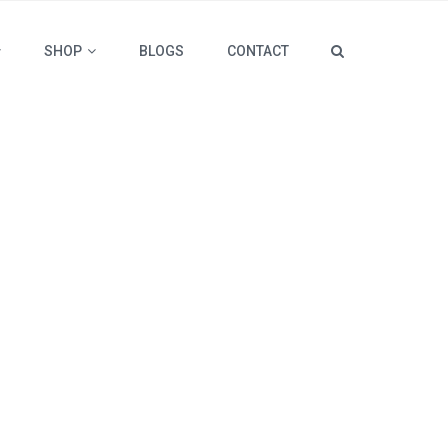
SHOP
BLOGS
CONTACT