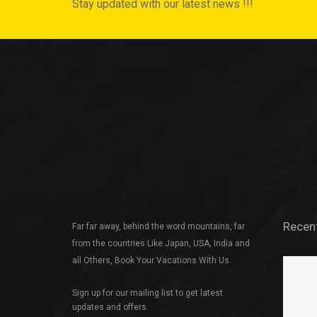
Stay updated with our latest news !!!
Recen
Far far away, behind the word mountains, far
from the countries Like Japan, USA, India and
all Others, Book Your Vacations With Us.
Sign up for our mailing list to get latest
updates and offers.