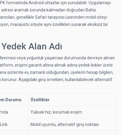
PK formatında Android cihazlar için sunulabilir. Uygulamayı
n adresi aramak zorunda kalmadan doğrudan Bahis
lanıcıları, genellikle Safari tarayıcısı üzerinden mobil siteyi
iyon, masaüstü siteyle aynı özellikleri sunarak eksiksiz bir
 Yedek Alan Adı
gellenmesi veya yoğunluk yaşaması durumunda devreye alınan
latform, erişimi garanti altına almak adına yedek linkler üretir.
i, ana sistemle eş zamanlı olduğundan, üyelerin hesap bilgileri,
 korunur. Aşağıdaki giriş örnekleri, kullanılabilecek alternatif
nım Durumu
Özellikler
ımda
Yüksek hız, korumalı erişim
Link
Mobil uyumlu, alternatif giriş noktası