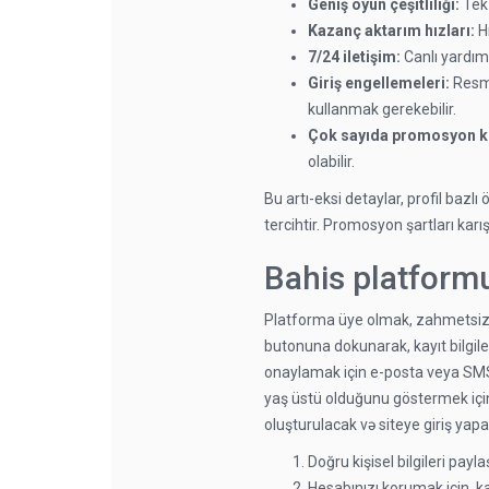
Geniş oyun çeşitliliği:
Tek 
Kazanç aktarım hızları:
Hı
7/24 iletişim:
Canlı yardım 
Giriş engellemeleri:
Resmi
kullanmak gerekebilir.
Çok sayıda promosyon ku
olabilir.
Bu artı-eksi detaylar, profil bazlı
tercihtir. Promosyon şartları karı
Bahis platfor
Platforma üye olmak, zahmetsiz ka
butonuna dokunarak, kayıt bilgiler
onaylamak için e-posta veya SMS
yaş üstü olduğunu göstermek için 
oluşturulacak və siteye giriş yapa
Doğru kişisel bilgileri payl
Hesabınızı korumak için, k