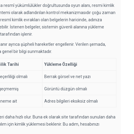
a resmî yükümlülükler doğrultusunda oyun alanı, resmi kimlik
yöntemi olarak adlandırılan kontrol mekanizmasıdır çoğu zaman
resmî kimlik evrakları olan belgelerin haricinde, adınıza
ebilir. İstenen belgeler, sistemin güvenli alanına yükleme
rafından işlenir.
anır ayrıca şüpheli hareketler engellenir. Verilen şemada,
genel bir bilgi sunmaktadır.
ilik Tarihi
Yükleme Özelliği
eçerliliği olmalı
Berrak görsel ve net yazı
 geçmemiş
Görüntü düzgün olmalı
neme ait
Adres bilgileri eksiksiz olmalı
eri daha hızlı olur. Buna ek olarak site tarafından sunulan daha
lım için kimlik yüklemesi beklenir. Bu adım, hesabınızı