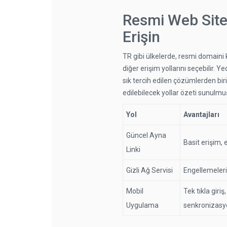
Resmi Web Sites
Erişin
TR gibi ülkelerde, resmi domaini 
diğer erişim yollarını seçebilir. 
sık tercih edilen çözümlerden bir
edilebilecek yollar özeti sunulmu
Yol
Avantajları
Güncel Ayna
Basit erişim,
Linki
Gizli Ağ Servisi
Engellemeleri 
Mobil
Tek tıkla giriş
Uygulama
senkronizas