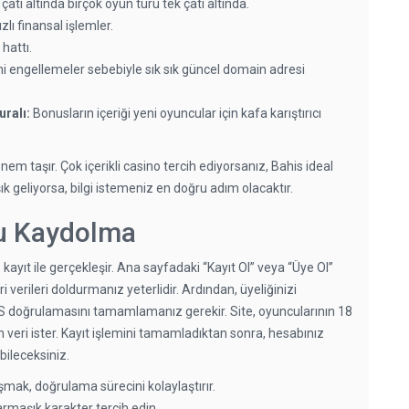
çatı altında birçok oyun türü tek çatı altında.
zlı finansal işlemler.
hattı.
 engellemeler sebebiyle sık sık güncel domain adresi
ralı:
Bonusların içeriği yeni oyuncular için kafa karıştırıcı
 önem taşır. Çok içerikli casino tercih ediyorsanız, Bahis ideal
şık geliyorsa, bilgi istemeniz en doğru adım olacaktır.
mu Kaydolma
yıt ile gerçekleşir. Ana sayfadaki “Kayıt Ol” veya “Üye Ol”
i verileri doldurmanız yeterlidir. Ardından, üyeliğinizi
 doğrulamasını tamamlamanız gerekir. Site, oyuncularının 18
veri ister. Kayıt işlemini tamamladıktan sonra, hesabınız
bileceksiniz.
aşmak, doğrulama sürecini kolaylaştırır.
armaşık karakter tercih edin.