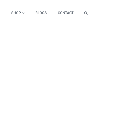
SHOP
BLOGS
CONTACT