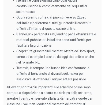
I termini e condizioni indicano quali giochi
contribuiscono al completamento dei requisiti di
scommessa.
Oggi vedremo come ci si può iscrivere su 22Bet
dall’Italia e parleremo di tutti gli incredibili contenuti
offerti all’interno di questo casinò online.
Banner, link personalizzati, landing page ottimizzate e
materiali pubblicitari in italiano sono tutti forniti per
facilitare la promozione.
Scopri tutti gli incredibili mercati offerti ed i loro sport,
come ad esempio il cricket, da oggi disponibile anche
nel formato IPL.
Tuttavia, è sempre una buona idea confrontare le
offerte di benvenuto di diversi bookmaker per
assicurarsi di ottenere il miglior affare possibile.
Gli eventi sportivi più importanti e le schedine online sono
sempre a disposizione a destra e a sinistra dello schermo,
mentre il centro è riservato alla lista di mercati e quote per
ciascuno. Evolution, leader del mercato dei fornitori di