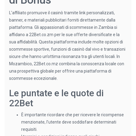
di Bonus
L’affiliato promuove il casinò tramite link personalizzati,
banner, e materiali pubblicitari forniti direttamente dalla
piattaforma. Gli appassionati di scommesse in Zambia si
affidano a 22Bet.co.zm per le sue offerte diversificate e la
sua affidabilità. Questa piattaforma include molte opzioni di
scommesse sportive, funzioni di casinò dal vivo e transazioni
sicure che hanno un’ottima risonanza tra gli utenti locali. In
Mozambico, 22Bet.co.mz combina la conoscenza locale con
una prospettiva globale per offrire una piattaforma di
scommesse eccezionale.
Le puntate e le quote di
22Bet
È importante ricordare che per ricevere le ricompense
menzionate, l’utente deve soddisfare determinati
requisiti.