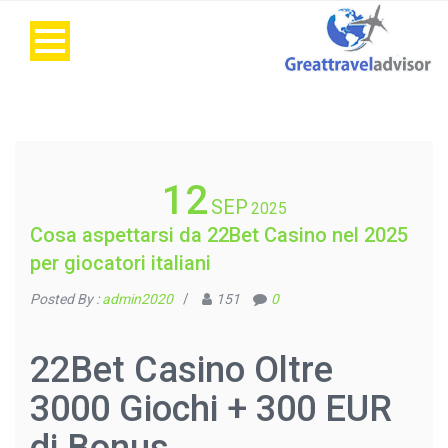
12
SEP
2025
Cosa aspettarsi da 22Bet Casino nel 2025
per giocatori italiani
Posted By :
admin2020
/
151
0
22Bet Casino Oltre
3000 Giochi + 300 EUR