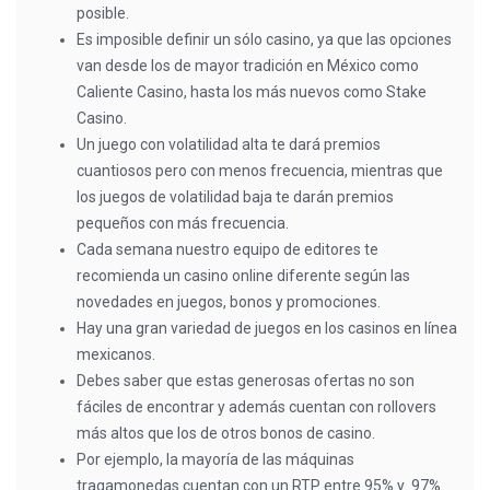
posible.
Es imposible definir un sólo casino, ya que las opciones
van desde los de mayor tradición en México como
Caliente Casino, hasta los más nuevos como Stake
Casino.
Un juego con volatilidad alta te dará premios
cuantiosos pero con menos frecuencia, mientras que
los juegos de volatilidad baja te darán premios
pequeños con más frecuencia.
Cada semana nuestro equipo de editores te
recomienda un casino online diferente según las
novedades en juegos, bonos y promociones.
Hay una gran variedad de juegos en los casinos en línea
mexicanos.
Debes saber que estas generosas ofertas no son
fáciles de encontrar y además cuentan con rollovers
más altos que los de otros bonos de casino.
Por ejemplo, la mayoría de las máquinas
tragamonedas cuentan con un RTP entre 95% y 97%.