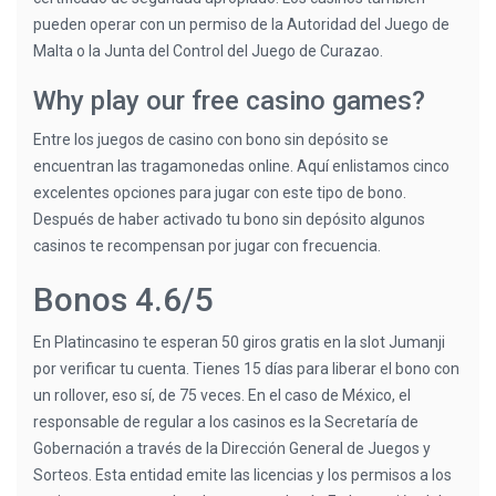
pueden operar con un permiso de la Autoridad del Juego de
Malta o la Junta del Control del Juego de Curazao.
Why play our free casino games?
Entre los juegos de casino con bono sin depósito se
encuentran las tragamonedas online. Aquí enlistamos cinco
excelentes opciones para jugar con este tipo de bono.
Después de haber activado tu bono sin depósito algunos
casinos te recompensan por jugar con frecuencia.
Bonos 4.6/5
En Platincasino te esperan 50 giros gratis en la slot Jumanji
por verificar tu cuenta. Tienes 15 días para liberar el bono con
un rollover, eso sí, de 75 veces. En el caso de México, el
responsable de regular a los casinos es la Secretaría de
Gobernación a través de la Dirección General de Juegos y
Sorteos. Esta entidad emite las licencias y los permisos a los