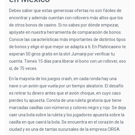
Debes saber que estas generosas ofertas no son fáciles de
encontrar y además cuentan con rollovers más altos que los
de otros bonos de casino. Si no sabes por dónde empezar,
apóyate en nuestra herramienta de comparación de bonos.
Conoce las características más importantes de distintos tipos
de bonos y elige el que mejor se adapta a ti. En Platincasino te
esperan 50 giros gratis en la slot Jumanji por verificar tu
cuenta. Tienes 15 días para liberar el bono con un rollover, eso
sí, de 75 veces.
En la mayoría de los juegos crash, en cada ronda hay una
nave o un avión que vuela por un tiempo aleatorio. El desafío
es retirar tu dinero antes que el avión choque, en cuyo caso
pierdes tu apuesta. Consta de una ruleta giratoria que tiene
marcadas casillas con números y colores negro y rojo. Se deja
caer una bola sobre la ruleta y los jugadores apuesta sobre la
casilla en que caerá la bola. Se encuentra en el corazón de la
ciudad y es una de tantas sucursales de la empresa CIRSA.