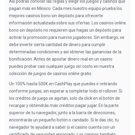
Así podrás conocer las reglas y elegir los juegos y casinos que
pagan más en México. Cada mes nuestro equipo prueba los
mejores casinos bono sin depósito para ofrecerte
información actualizada sobre sus ofertas. Los casinos online
bono sin depósito no requieren que hagas un depósito para
activar la promoción para nuevos jugadores. Sin embargo, se
debe invertir cierta cantidad de dinero para cumplir
determinadas condiciones y así obtener las ganancias de la
bonificación. Antes de apostar dinero real en un casino
puedes probar casi cualquier juego sin costo en nuestra
colección de juegos de casinos online gratis.
Un 100% hasta 500€ en CashPlay que puedes ir retirando
conforme juegas, sin esperar a completar todo el rollover. Si
los créditos de juego se agotan, solo da click en el botón de
recargar y obtendrás más créditos pagar jugar. En la parte
superior de tu navegador, junto a la barra de direcciones,
encontrarás un pequeño botón o candado. Si le das clic, tu
navegador te ayudará a saber si el casino cuenta con un
certificado de seguridad apropiado. Los casinos también