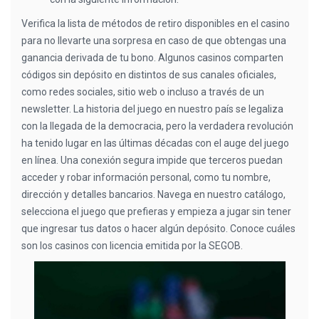
Verifica la lista de métodos de retiro disponibles en el casino
para no llevarte una sorpresa en caso de que obtengas una
ganancia derivada de tu bono. Algunos casinos comparten
códigos sin depósito en distintos de sus canales oficiales,
como redes sociales, sitio web o incluso a través de un
newsletter. La historia del juego en nuestro país se legaliza
con la llegada de la democracia, pero la verdadera revolución
ha tenido lugar en las últimas décadas con el auge del juego
en línea. Una conexión segura impide que terceros puedan
acceder y robar información personal, como tu nombre,
dirección y detalles bancarios. Navega en nuestro catálogo,
selecciona el juego que prefieras y empieza a jugar sin tener
que ingresar tus datos o hacer algún depósito. Conoce cuáles
son los casinos con licencia emitida por la SEGOB.