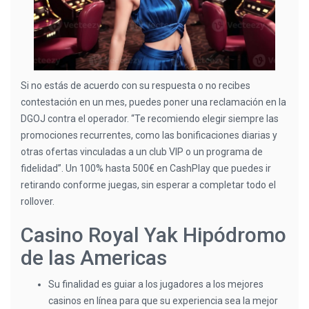
Si no estás de acuerdo con su respuesta o no recibes
contestación en un mes, puedes poner una reclamación en la
DGOJ contra el operador. “Te recomiendo elegir siempre las
promociones recurrentes, como las bonificaciones diarias y
otras ofertas vinculadas a un club VIP o un programa de
fidelidad”. Un 100% hasta 500€ en CashPlay que puedes ir
retirando conforme juegas, sin esperar a completar todo el
rollover.
Casino Royal Yak Hipódromo
de las Americas
Su finalidad es guiar a los jugadores a los mejores
casinos en línea para que su experiencia sea la mejor