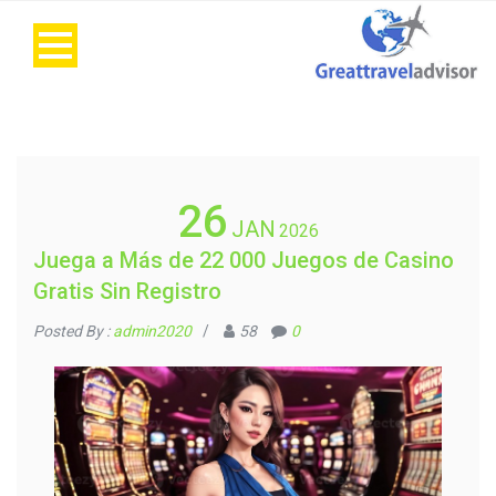
26
JAN
2026
Juega a Más de 22 000 Juegos de Casino
Gratis Sin Registro
Posted By :
admin2020
/
58
0