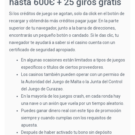
hasta 600Є + 25 giros gratis
Si los créditos de juego se agotan, solo da click en el botón de
recargar y obtendrás más créditos pagar jugar. En la parte
superior de tu navegador, junto a la barra de direcciones,
encontrarás un pequeño botón o candado. Si le das clic, tu
navegador te ayudará a saber si el casino cuenta con un
certificado de seguridad apropiado.
En algunas ocasiones están limitados a tipos de juegos
específicos o títulos de ciertos proveedores.
Los casinos también pueden operar con un permiso de
la Autoridad del Juego de Malta o la Junta del Control
del Juego de Curazao.
En la mayoría de los juegos crash, en cada ronda hay
una nave o un avión que vuela por un tiempo aleatorio.
Puedes ganar dinero real con este tipo de promoción
siempre y cuando cumplas con los requisitos de
apuesta.
Después de haber activado tu bono sin depósito