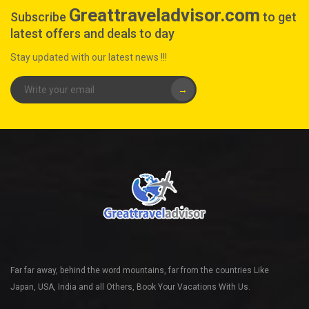
Greattraveladvisor.com
Subscribe
to get
latest offers and deals to day
Stay updated with our latest news !!!
→
Far far away, behind the word mountains, far from the countries Like
Japan, USA, India and all Others, Book Your Vacations With Us.