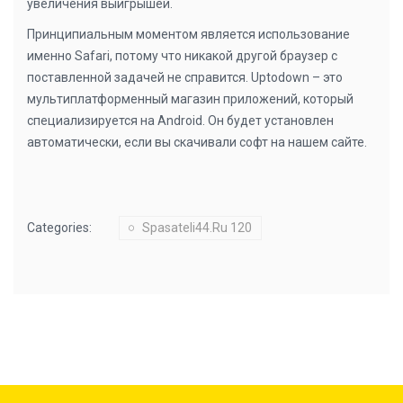
увеличения выигрышей.
Принципиальным моментом является использование
именно Safari, потому что никакой другой браузер с
поставленной задачей не справится. Uptodown – это
мультиплатформенный магазин приложений, который
специализируется на Android. Он будет установлен
автоматически, если вы скачивали софт на нашем сайте.
Categories:
Spasateli44.ru 120