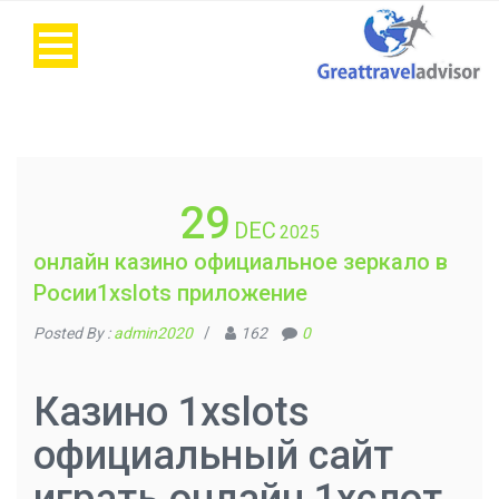
29
DEC
2025
онлайн казино официальное зеркало в
Росии1xslots приложение
Posted By :
admin2020
/
162
0
Казино 1xslots
официальный сайт