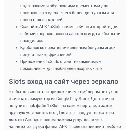
подсказками и обучающими элементами для
новичков, что сделает его более доступным для
новых пользователей.
Скачайте APK 1xSlots прямо сейчас и откройте для
себя мир первоклассных азартных игр, где бы вы ни
находились.
Вдобавок ко всем перечисленным бонусам игрок
получит пакет фриспинов!
Приложение 1xSlots станет незаменимым
помощником для любителей азартных игр.
Slots вход на сайт через зеркало
Чтобы пользоваться приложением, гемблерам не нужно
скачивать симулятор из Google Play Store. Достаточно
получить .apk файл 1xSlots на самом портале, а затем
вручную установить его. Для этого следует нажать на
логотип Android в левом нижнем углу, после чего
начнется загрузка файла .APK. После скачивания гемблер