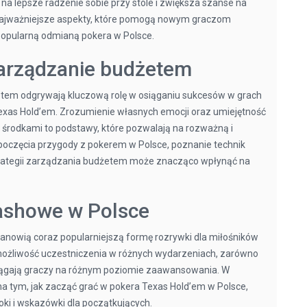
a lepsze radzenie sobie przy stole i zwiększa szanse na
ajważniejsze aspekty, które pomogą nowym graczom
popularną odmianą pokera w Polsce.
zarządzanie budżetem
etem odgrywają kluczową rolę w osiąganiu sukcesów w grach
Texas Hold’em. Zrozumienie własnych emocji oraz umiejętność
rodkami to podstawy, które pozwalają na rozważną i
poczęcia przygody z pokerem w Polsce, poznanie technik
rategii zarządzania budżetem może znacząco wpłynąć na
cashowe w Polsce
stanowią coraz popularniejszą formę rozrywki dla miłośników
ą możliwość uczestniczenia w różnych wydarzeniach, zarówno
zyciągają graczy na różnym poziomie zaawansowania. W
 na tym, jak zacząć grać w pokera Texas Hold’em w Polsce,
ki i wskazówki dla początkujących.