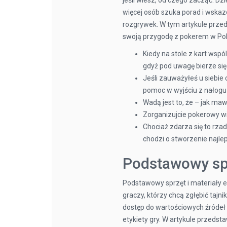
jeśli wiesz, od czego zacząć. Dz
więcej osób szuka porad i wskaz
rozgrywek. W tym artykule prze
swoją przygodę z pokerem w Pol
Kiedy na stole z kart wspól
gdyż pod uwagę bierze się t
Jeśli zauważyłeś u siebie
pomoc w wyjściu z nałog
Wadą jest to, że – jak mawi
Zorganizujcie pokerowy wi
Chociaż zdarza się to rza
chodzi o stworzenie najl
Podstawowy spr
Podstawowy sprzęt i materiały 
graczy, którzy chcą zgłębić tajn
dostęp do wartościowych źródeł 
etykiety gry. W artykule przed