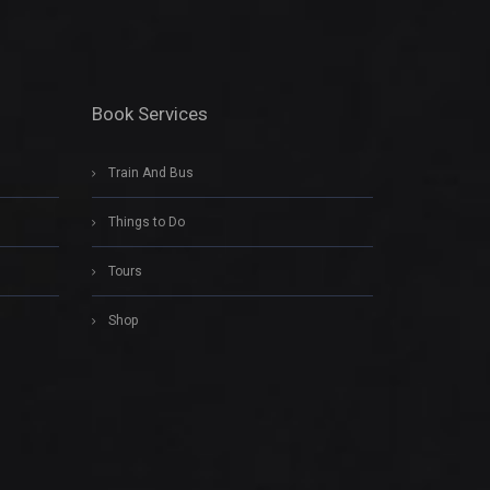
Book Services
Train And Bus
Things to Do
Tours
Shop