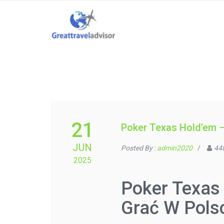
21
Poker Texas Hold’em –
JUN
Posted By :
admin2020
/
44
2025
Poker Texas
Grać W Pols