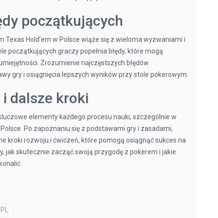
ędy początkujących
 Texas Hold’em w Polsce wiąże się z wieloma wyzwaniami i
e początkujących graczy popełnia błędy, które mogą
 umiejętności. Zrozumienie najczęstszych błędów
awy gry i osiągnięcia lepszych wyników przy stole pokerowym.
 dalsze kroki
 kluczowe elementy każdego procesu nauki, szczególnie w
Polsce. Po zapoznaniu się z podstawami gry i zasadami,
ne kroki rozwoju i ćwiczeń, które pomogą osiągnąć sukces na
, jak skutecznie zacząć swoją przygodę z pokerem i jakie
konalić.
 PL