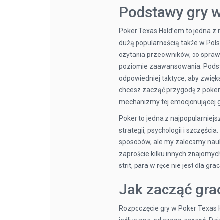
Podstawy gry w
Poker Texas Hold’em to jedna z 
dużą popularnością także w Polsc
czytania przeciwników, co spra
poziomie zaawansowania. Podstaw
odpowiedniej taktyce, aby zwięk
chcesz zacząć przygodę z poke
mechanizmy tej emocjonującej g
Poker to jedna z najpopularniejs
strategii, psychologii i szczęśc
sposobów, ale my zalecamy nauk
zaproście kilku innych znajomych 
strit, para w ręce nie jest dla gr
Jak zacząć gra
Rozpoczęcie gry w Poker Texas