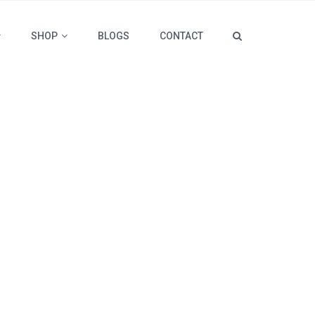
SHOP
BLOGS
CONTACT