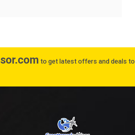
isor.com
to get latest offers and deals t