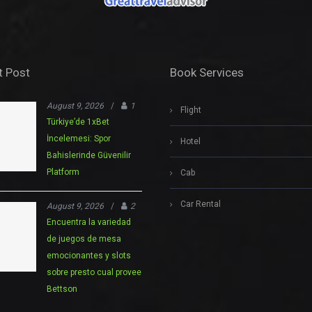
t Post
Book Services
August 9, 2026
/
1
Flight
Türkiye’de 1xBet
İncelemesi: Spor
Hotel
Bahislerinde Güvenilir
Platform
Cab
Car Rental
August 9, 2026
/
2
Encuentra la variedad
de juegos de mesa
emocionantes y slots
sobre presto cual provee
Bettson