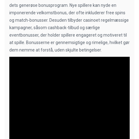
dets generøse bonusprogram. Nye spillere kan nyde en
imponerende velkomstbonus, der ofte inkluderer free spins
og match-bonusser. Desuden tilbyder casinoet regelmæssige
kampagner, såsom cashback-tilbud og særlige
eventbonusser, der holder spillere engageret og motiveret til
at spille. Bonusserne er gennemsigtige og rimelige, hvilket gør
dem nemme at forstå, uden skjulte betingelser.