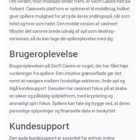
I en verden, hvor mobilspil vinder frem, er Swift Casino helt på
forkant. Casinoets platform er optimeret til mobilbrug, hvilket
giver spillere mulighed for at nyde deres yndlingsspil, når som
helst og hvor som helst. Den mobile version af casinoet
tilbyder det samme brede udvalg af spil som desktop-
versionen, så du kan tage din spilleoplevelse med dig.
Brugeroplevelse
Brugeroplevelsen på Swift Casino er noget, der har fået høje
vurderinger fra spillere. Den intuitive grænseflade gør det
nemt at navigere mellem forskellige sektioner, finde spil og
tilgå kundesupport. Desuden har casinoet fokus på at skabe
en sikker og pålidelig spilplatform, med kryptering og
ansvarligt spil i fokus. Spillere kan føle sig trygge ved, at deres
personlige oplysninger og finansielle data er beskyttet.
Kundesupport
Den gode kundesupport er essentiel for enhver online