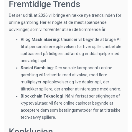
Fremtidige Trends
Det ser ud til, at 2026 vil bringe en række nye trends inden for
online gambling. Her er nogle af de mest spændende
udviklinger, som vi forventer at se i de kommende år:
AI og Maskinlæring:
Casinoer vil begynde at bruge AI
til at personalisere oplevelsen for hver spiller, anbefale
spil baseret på tidligere adfærd og endda hjælpe med
ansvarligt spil.
Social Gambling:
Den sociale komponent i online
gambling vil fortsætte med at vokse, med flere
multiplayer-spiloplevelser og live dealer-spil, der
tiltrækker spillere, der ønsker at interagere med andre.
Blockchain Teknologi:
Nå vi fortsat ser stigningen af
kryptovalutaer, vil flere online casinoer begynde at
acceptere dem som betalingsmetoder for at tiltrække
tech-savvy spillere.
Konklusion