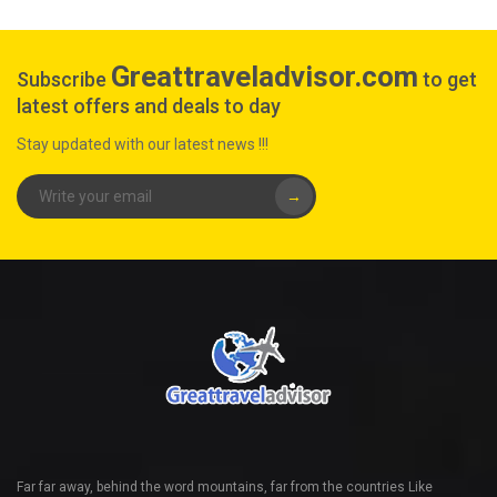
Greattraveladvisor.com
Subscribe
to get
latest offers and deals to day
Stay updated with our latest news !!!
→
Far far away, behind the word mountains, far from the countries Like