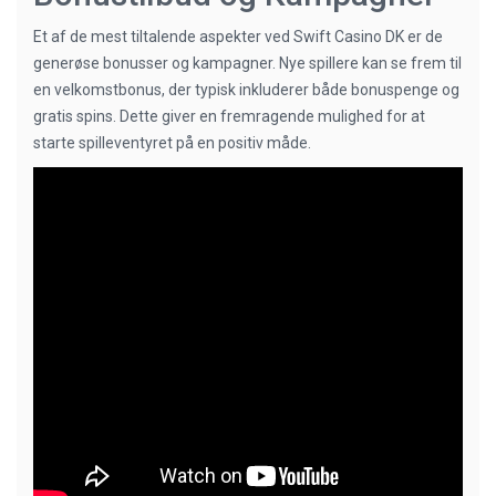
Et af de mest tiltalende aspekter ved Swift Casino DK er de
generøse bonusser og kampagner. Nye spillere kan se frem til
en velkomstbonus, der typisk inkluderer både bonuspenge og
gratis spins. Dette giver en fremragende mulighed for at
starte spilleventyret på en positiv måde.