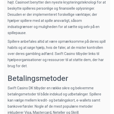
højt. Casinoet benytter den nyeste krypteringsteknologi for at
beskytte spilleres personlige og finansielle oplysninger.
Desuden er der implementeret forskellige værktøjer, der
hjælper spillere med at spille ansvarligt, såsom
indsatsgrænser og muligheden for at sætte sig selv på en
spillepause.
Spillere anbefales altid at være opmærksomme på deres spill
habits og at søge hjælp, hvis de føler, at de mister kontrollen
over deres gambling adfærd. Swift Casino tilbyder links til
hjælpeorganisationer og ressourcer til at støtte dem, der har
brug for det.
Betalingsmetoder
Swift Casino DK tilbyder en række sikre og bekvemme
betalingsmetoder til både indskud og udbetalinger. Spillere
kan vælge mellem kredit- og betalingskort, e-wallets samt
bankoverførsler. Nogle af de mest populære metoder
inkluderer Visa, Mastercard, Neteller og Skrill.