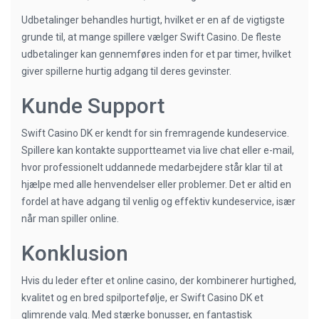
Udbetalinger behandles hurtigt, hvilket er en af de vigtigste
grunde til, at mange spillere vælger Swift Casino. De fleste
udbetalinger kan gennemføres inden for et par timer, hvilket
giver spillerne hurtig adgang til deres gevinster.
Kunde Support
Swift Casino DK er kendt for sin fremragende kundeservice.
Spillere kan kontakte supportteamet via live chat eller e-mail,
hvor professionelt uddannede medarbejdere står klar til at
hjælpe med alle henvendelser eller problemer. Det er altid en
fordel at have adgang til venlig og effektiv kundeservice, især
når man spiller online.
Konklusion
Hvis du leder efter et online casino, der kombinerer hurtighed,
kvalitet og en bred spilportefølje, er Swift Casino DK et
glimrende valg. Med stærke bonusser, en fantastisk