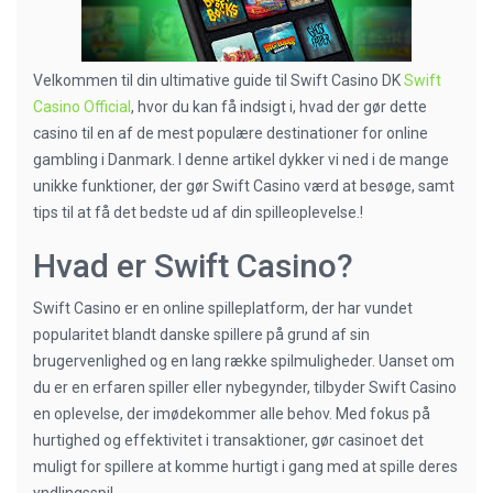
Velkommen til din ultimative guide til Swift Casino DK
Swift
Casino Official
, hvor du kan få indsigt i, hvad der gør dette
casino til en af de mest populære destinationer for online
gambling i Danmark. I denne artikel dykker vi ned i de mange
unikke funktioner, der gør Swift Casino værd at besøge, samt
tips til at få det bedste ud af din spilleoplevelse.!
Hvad er Swift Casino?
Swift Casino er en online spilleplatform, der har vundet
popularitet blandt danske spillere på grund af sin
brugervenlighed og en lang række spilmuligheder. Uanset om
du er en erfaren spiller eller nybegynder, tilbyder Swift Casino
en oplevelse, der imødekommer alle behov. Med fokus på
hurtighed og effektivitet i transaktioner, gør casinoet det
muligt for spillere at komme hurtigt i gang med at spille deres