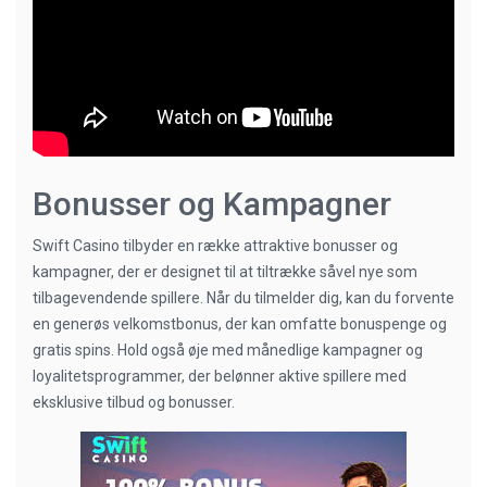
Bonusser og Kampagner
Swift Casino tilbyder en række attraktive bonusser og
kampagner, der er designet til at tiltrække såvel nye som
tilbagevendende spillere. Når du tilmelder dig, kan du forvente
en generøs velkomstbonus, der kan omfatte bonuspenge og
gratis spins. Hold også øje med månedlige kampagner og
loyalitetsprogrammer, der belønner aktive spillere med
eksklusive tilbud og bonusser.