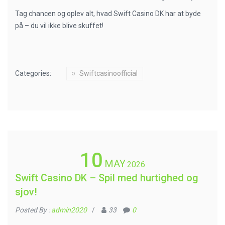
Tag chancen og oplev alt, hvad Swift Casino DK har at byde
på – du vil ikke blive skuffet!
Categories:
Swiftcasinoofficial
10
MAY
2026
Swift Casino DK – Spil med hurtighed og
sjov!
Posted By :
admin2020
/
33
0