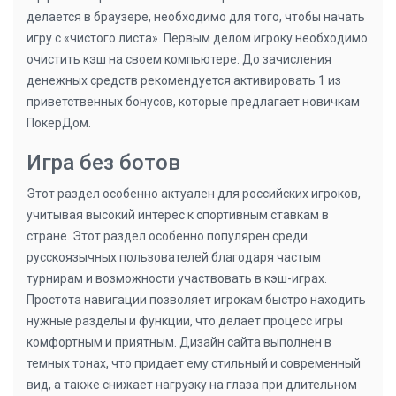
делается в браузере, необходимо для того, чтобы начать
игру с «чистого листа». Первым делом игроку необходимо
очистить кэш на своем компьютере. До зачисления
денежных средств рекомендуется активировать 1 из
приветственных бонусов, которые предлагает новичкам
ПокерДом.
Игра без ботов
Этот раздел особенно актуален для российских игроков,
учитывая высокий интерес к спортивным ставкам в
стране. Этот раздел особенно популярен среди
русскоязычных пользователей благодаря частым
турнирам и возможности участвовать в кэш-играх.
Простота навигации позволяет игрокам быстро находить
нужные разделы и функции, что делает процесс игры
комфортным и приятным. Дизайн сайта выполнен в
темных тонах, что придает ему стильный и современный
вид, а также снижает нагрузку на глаза при длительном