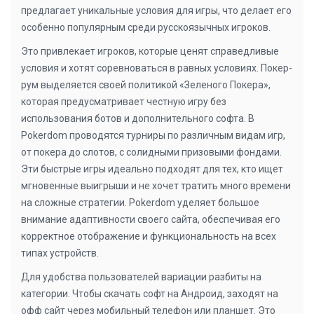
предлагает уникальные условия для игры, что делает его
особенно популярным среди русскоязычных игроков.
Это привлекает игроков, которые ценят справедливые
условия и хотят соревноваться в равных условиях. Покер-
рум выделяется своей политикой «Зеленого Покера»,
которая предусматривает честную игру без
использования ботов и дополнительного софта. В
Pokerdom проводятся турниры по различным видам игр,
от покера до слотов, с солидными призовыми фондами.
Эти быстрые игры идеально подходят для тех, кто ищет
мгновенные выигрыши и не хочет тратить много времени
на сложные стратегии. Pokerdom уделяет большое
внимание адаптивности своего сайта, обеспечивая его
корректное отображение и функциональность на всех
типах устройств.
Для удобства пользователей вариации разбиты на
категории. Чтобы скачать софт на Андроид, заходят на
офф сайт через мобильный телефон или планшет. Это