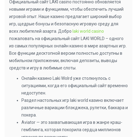
Официальный сайт LAKI casino постоянно обновляется
новыми играми и функциями, чтобы обеспечить лучший
игровой опыт. Наше казино предлагает широкий выбор
игр, щедрые бонусы и безопасную игровую среду для
всех любителей азарта. Добро
laki world casino
пожаловать на официальный сайт LAKI WORLD – одного
из самых популярных онлайн казино в мире азартных игр.
Все функции десктопной версии полностью доступны в
мобильном приложении, включая депозиты, выводы
средств и игру в любимые слоты.
Онлайн казино Laki Wolrd уже столкнулось с
ситуациями, когда его официальный сайт временно
недоступен.
Раздел настольных игр laki world казино включает
различные вариации блэкджека, рулетки, баккара и
покера.
Aviator — это захватывающая игра в жанре краш-
гемблинга, которая покорила сердца миллионов