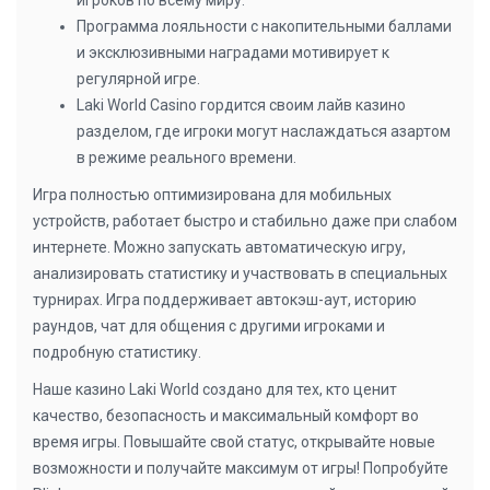
игроков по всему миру.
Программа лояльности с накопительными баллами
и эксклюзивными наградами мотивирует к
регулярной игре.
Laki World Casino гордится своим лайв казино
разделом, где игроки могут наслаждаться азартом
в режиме реального времени.
Игра полностью оптимизирована для мобильных
устройств, работает быстро и стабильно даже при слабом
интернете. Можно запускать автоматическую игру,
анализировать статистику и участвовать в специальных
турнирах. Игра поддерживает автокэш-аут, историю
раундов, чат для общения с другими игроками и
подробную статистику.
Наше казино Laki World создано для тех, кто ценит
качество, безопасность и максимальный комфорт во
время игры. Повышайте свой статус, открывайте новые
возможности и получайте максимум от игры! Попробуйте