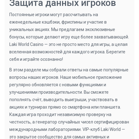
Защита данных игроков
Постоянные игроки могут рассчитывать на
еженедельные кэшбэки, фриспины и участие в
уникальных акциях. Мы предлагаем эксклюзивные
бонусы, которые делают игру еще более захватывающей.
Laki World Casino — это не просто место для игры, а целая
вселенная возможностей для каждого игрока. Берегите
себя и играйте осознанно!
В этом разделе мы собрали ответы на самые популярные
вопросы наших игроков. Наше мобильное приложение
регулярно обновляется с новыми функциями и
улучшениями производительности. Вы сможете
пополнять счёт, выводить выигрыши, участвовать в
акциях и турнирах прямо со смартфона или планшета.
Каждая игра проходит независимую проверку на
честность, а генератор случайных чисел сертифицирован
международными лабораториями. VIP-клуб Laki World —
это закрытое сообщество для самых активных и