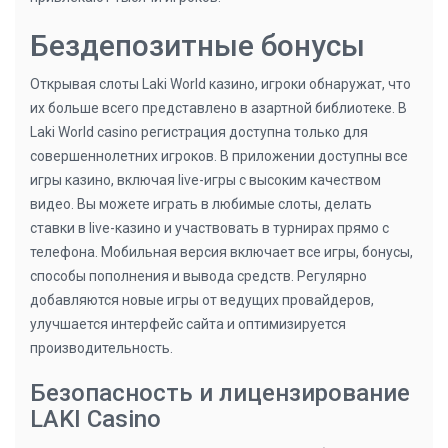
Бездепозитные бонусы
Открывая слоты Laki World казино, игроки обнаружат, что
их больше всего представлено в азартной библиотеке. В
Laki World casino регистрация доступна только для
совершеннолетних игроков. В приложении доступны все
игры казино, включая live-игры с высоким качеством
видео. Вы можете играть в любимые слоты, делать
ставки в live-казино и участвовать в турнирах прямо с
телефона. Мобильная версия включает все игры, бонусы,
способы пополнения и вывода средств. Регулярно
добавляются новые игры от ведущих провайдеров,
улучшается интерфейс сайта и оптимизируется
производительность.
Безопасность и лицензирование
LAKI Casino