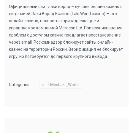
Официальный сайт лаки ворлд – лучшее онлайн казино с
лицензией Лаки Ворлд Казино (Laki World casino) — это
онлайн-казино, полностью принадлежащее и
управляемое компанией Moracon Ltd. При возникновении
проблем с доступом казино предлагает восстановление
через email. Роскомнадзор блокирует сайты онлайн-
казино на территории России. Верификация не блокирует
игру, но потребуется до первого крупного вывода.
Categories:
T.mesLaki_World