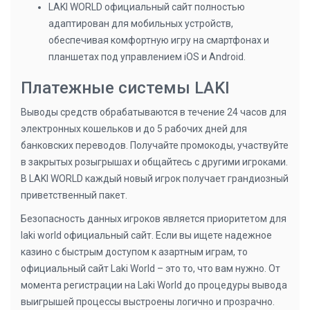
LAKI WORLD официальный сайт полностью
адаптирован для мобильных устройств,
обеспечивая комфортную игру на смартфонах и
планшетах под управлением iOS и Android.
Платежные системы LAKI
Выводы средств обрабатываются в течение 24 часов для
электронных кошельков и до 5 рабочих дней для
банковских переводов. Получайте промокоды, участвуйте
в закрытых розыгрышах и общайтесь с другими игроками.
В LAKI WORLD каждый новый игрок получает грандиозный
приветственный пакет.
Безопасность данных игроков является приоритетом для
laki world официальный сайт. Если вы ищете надежное
казино с быстрым доступом к азартным играм, то
официальный сайт Laki World – это то, что вам нужно. От
момента регистрации на Laki World до процедуры вывода
выигрышей процессы выстроены логично и прозрачно.