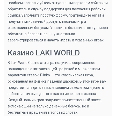
проблем воспользуйтесь актуальным зеркалом сайта или
обратитесь в службу поддержки для получения рабочей
ссылки. Заполните простую форму, подтвердите email и
получите мгновенный доступ к тысячам игр и
эксклюзивным бонусам. Участие в большинстве турниров
абсолютно бесплатное – нужно только
зарегистрироваться и начать играть в указанных играх.
Казино LAKI WORLD
В Laki World Casino эта игра получила современное
воплощение с потрясающей графикой и множеством
вариантов ставок. Plinko — это классическая игра,
основанная на физике падения шариков. В этой игре вам
предстоит следить за взлетающим самолетом и успеть
забрать выигрыш до того, как он исчезнет с экрана.
Каждый новый игрок получает приветственный пакет,
включающий не только денежные бонусы, но и
бесплатные вращения в топовых слотах.