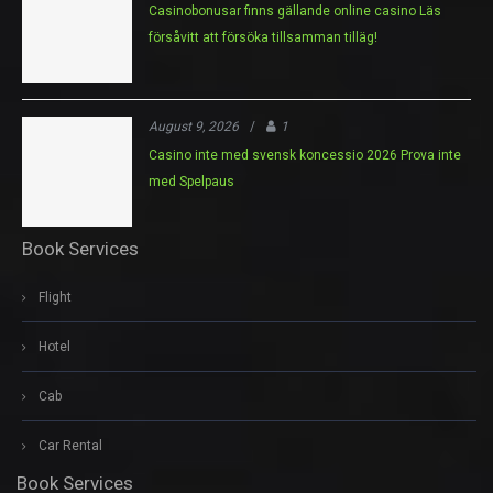
Casinobonusar finns gällande online casino Läs
försåvitt att försöka tillsamman tilläg!
August 9, 2026
/
1
Casino inte med svensk koncessio 2026 Prova inte
med Spelpaus
Book Services
Flight
Hotel
Cab
Car Rental
Book Services