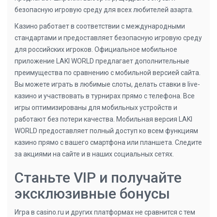
безопасную игровую среду для всех любителей азарта.
Казино работает в соответствии с международными
стандартами и предоставляет безопасную игровую среду
для российских игроков. Официальное мобильное
приложение LAKI WORLD предлагает дополнительные
преимущества по сравнению с мобильной версией сайта.
Вы можете играть в любимые слоты, делать ставки в live-
казино и участвовать в турнирах прямо с телефона. Все
игры оптимизированы для мобильных устройств и
работают без потери качества. Мобильная версия LAKI
WORLD предоставляет полный доступ ко всем функциям
казино прямо с вашего смартфона или планшета. Следите
за акциями на сайте и в наших социальных сетях.
Станьте VIP и получайте
эксклюзивные бонусы
Игра в casino.ru и других платформах не сравнится с тем