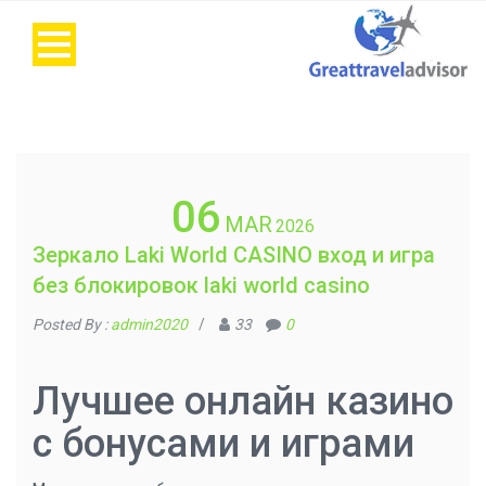
06
MAR
2026
Зеркало Laki World CASINO вход и игра
без блокировок laki world casino
Posted By :
admin2020
/
33
0
Лучшее онлайн казино
с бонусами и играми