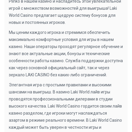
Plinko в нашем казино и насладитесь этой увлекательной
игрой с множеством возможностей для выигрыша! Laki
World Casino предлагает щедрую систему бонусов для
новых и постоянных игроков.
Мы ценим каждого игрока и стремимся обеспечить
максимально комфортные условия для игры в нашем
казино. Наши операторы проходят регулярное обучение и
знают все актуальные акции, бонусы и технические
особенности работы казино. Служба поддержки доступна
как через основной официальный сайт, так и через
зеркало LAKI CASINO без каких-либо ограничений.
Элегантная игра с простыми правилами и высокими
шансами на выигрыш. В казино Laki World лайв игры
проводятся профессиональными дилерами в студии
высокого качества. Laki World Casino гордится своим лайв
казино разделом, где игроки могут наслаждаться
азартом в режиме реального времени. В Laki World Casino
каждый может быть уверен в честности игры и