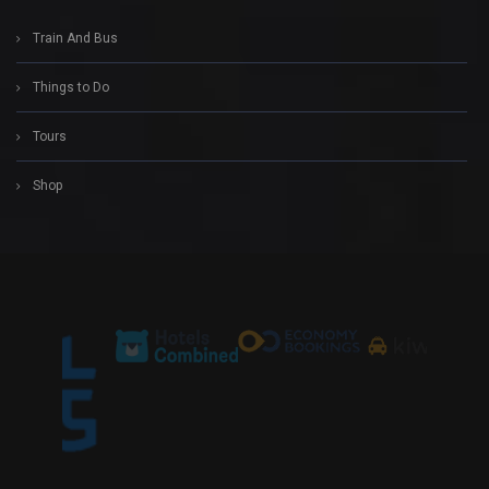
Train And Bus
Things to Do
Tours
Shop