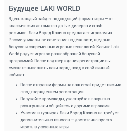
Будущее LAKI WORLD
Здесь каждый найдёт подходящий формат игры — от
классических автоматов до live-дилеров и crash-
режимов. Лаки Ворлд Казино предлагает игрокам из
России уникальное сочетание надёжности, щедрых
бонусов и современных игровых технологий. Казино Laki
World радует игроков разнообразной бонусной
программой. После подтверждения регистрации вы
сможете выполнить лаки ворлд вход в свой личный
кабинет.
После отправки формы на ваш email придет письмо
с подтверждением регистрации.
Получайте промокоды, участвуйте в закрытых
розыгрышах и общайтесь с другими игроками.
Участие в турнирах Лаки Ворлд Казино не требует
дополнительных взносов — достаточно просто
играть в указанные игры.