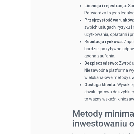
Licencja i rejestracja:
Spr
Potwierdza to jego legaln
Przejrzystość warunków
swoich usługach, ryzyku 
użytkowania, opłatami i p
Reputacja rynkowa:
Zapoz
bardziej pozytywne odpow
godna zaufania.
Bezpieczeństwo:
Zwróć u
Niezawodna platforma wyk
wielokanałowe metody uwi
Obsługa klienta:
Wysokiej
chwili i gotowa do szybki
to ważny wskaźnik niezaw
Metody minimal
inwestowaniu o