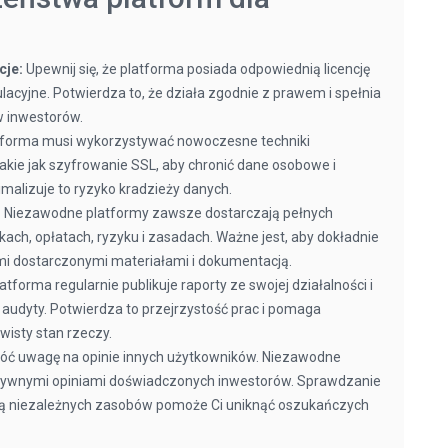
cje:
Upewnij się, że platforma posiada odpowiednią licencję
acyjne. Potwierdza to, że działa zgodnie z prawem i spełnia
 inwestorów.
forma musi wykorzystywać nowoczesne techniki
kie jak szyfrowanie SSL, aby chronić dane osobowe i
imalizuje to ryzyko kradzieży danych.
:
Niezawodne platformy zawsze dostarczają pełnych
kach, opłatach, ryzyku i zasadach. Ważne jest, aby dokładnie
mi dostarczonymi materiałami i dokumentacją.
tforma regularnie publikuje raporty ze swojej działalności i
audyty. Potwierdza to przejrzystość prac i pomaga
isty stan rzeczy.
ć uwagę na opinie innych użytkowników. Niezawodne
ytywnymi opiniami doświadczonych inwestorów. Sprawdzanie
cą niezależnych zasobów pomoże Ci uniknąć oszukańczych