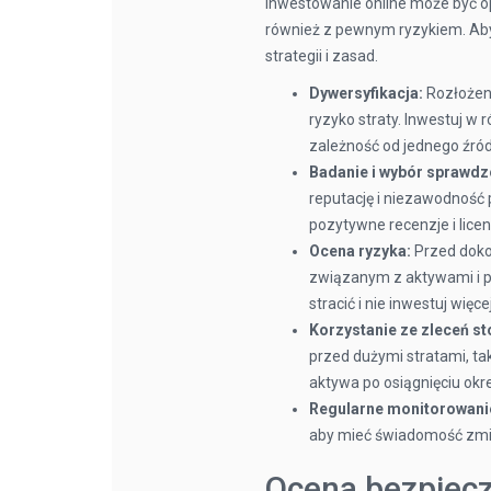
Inwestowanie online może być o
również z pewnym ryzykiem. Aby
strategii i zasad.
Dywersyfikacja:
Rozłożen
ryzyko straty. Inwestuj w
zależność od jednego źró
Badanie i wybór sprawdz
reputację i niezawodność p
pozytywne recenzje i licen
Ocena ryzyka:
Przed doko
związanym z aktywami i p
stracić i nie inwestuj więcej
Korzystanie ze zleceń st
przed dużymi stratami, tak
aktywa po osiągnięciu okr
Regularne monitorowani
aby mieć świadomość zmian
Ocena bezpiecz