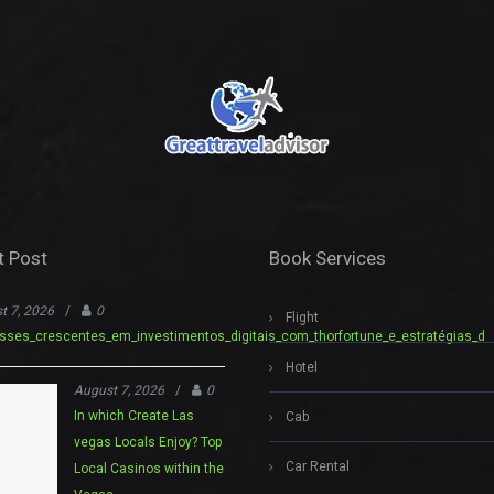
t Post
Book Services
t 7, 2026
/
0
Flight
esses_crescentes_em_investimentos_digitais_com_thorfortune_e_estratégias_d
Hotel
August 7, 2026
/
0
In which Create Las
Cab
vegas Locals Enjoy? Top
Car Rental
Local Casinos within the