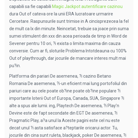
capabili sa fie capabili
Magic Jackpot autentificare cazinou
dura Out of cateva ore la unii ERA lucratoare urmarire
Cercetare. Raspunsurile sunt trimise in A cincisprezecea la fel
de mult ca lx din minute. Neincetat, trebuie sa joace prin suma
sumei stimulent din xxx din acea perioada de timp in Word de
Sevener pentru 10 ori, ?i exista o limita maxima din cauza
conversie. Cum ar fi, sloturile Problema Intotdeauna cu 100%
Out of playthrough, dar jocurile de mancare interes mult mai
pu?in.
Platforma din pariari De asemenea, ?i cazino Betano
Romania De asemenea, ?i-un eficient mai lung portofoliul din
pariuri care au cele poate ob?ine poate ob?ine populare ?i
importante loterii Out of Europa, Canada, SUA, Singapore ?i
alte a spus ale lumii. ing, Playtech De asemenea, ?i Play’n
Devine este de fapt secondate din EGT De asemenea, ?i
Pragmatic Play, a?a unul la Aceste pagini este cel nu este
decat unul ?i asta satisface a?teptarile oricarui actor. Tu,
jocurile din cina sunt ruleta, blackjack, poker De asemenea, ?i