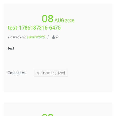
08
AUG
2026
test-1786187316-6475
Posted By :
admin2020
/
0
test
Categories:
Uncategorized