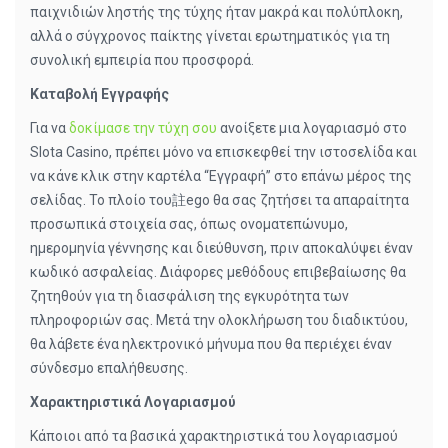
παιχνιδιών ληστής της τύχης ήταν μακρά και πολύπλοκη,
αλλά ο σύγχρονος παίκτης γίνεται ερωτηματικός για τη
συνολική εμπειρία που προσφορά.
Καταβολή Εγγραφής
Για να
δοκίμασε την τύχη σου
ανοίξετε μια λογαριασμό στο
Slota Casino, πρέπει μόνο να επισκεφθεί την ιστοσελίδα και
να κάνε κλικ στην καρτέλα “Εγγραφή” στο επάνω μέρος της
σελίδας. Το πλοίο του註ego θα σας ζητήσει τα απαραίτητα
προσωπικά στοιχεία σας, όπως ονοματεπώνυμο,
ημερομηνία γέννησης και διεύθυνση, πριν αποκαλύψει έναν
κωδικό ασφαλείας. Διάφορες μεθόδους επιβεβαίωσης θα
ζητηθούν για τη διασφάλιση της εγκυρότητα των
πληροφοριών σας. Μετά την ολοκλήρωση του διαδικτύου,
θα λάβετε ένα ηλεκτρονικό μήνυμα που θα περιέχει έναν
σύνδεσμο επαλήθευσης.
Χαρακτηριστικά Λογαριασμού
Κάποιοι από τα βασικά χαρακτηριστικά του λογαριασμού