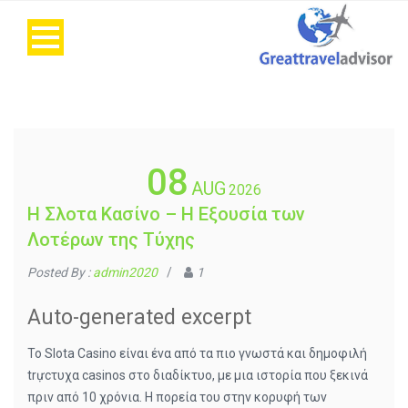
08
AUG
2026
Η Σλοτα Κασίνο – Η Εξουσία των
Λοτέρων της Τύχης
Posted By :
admin2020
/
1
Auto-generated excerpt
Το Slota Casino είναι ένα από τα πιο γνωστά και δημοφιλή
trựcτυχα casinos στο διαδίκτυο, με μια ιστορία που ξεκινά
πριν από 10 χρόνια. Η πορεία του στην κορυφή των