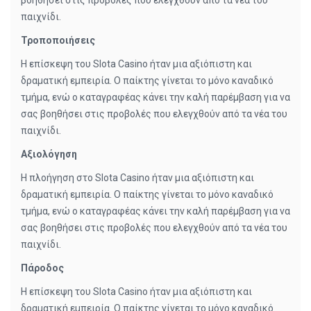
βοηθήσει στις προβολές που ελεγχθούν από τα νέα του
παιχνίδι.
Τροποποιήσεις
Η επίσκεψη του Slota Casino ήταν μια αξιόπιστη και
δραματική εμπειρία. Ο παίκτης γίνεται το μόνο καναδικό
τμήμα, ενώ ο καταγραφέας κάνει την καλή παρέμβαση για να
σας βοηθήσει στις προβολές που ελεγχθούν από τα νέα του
παιχνίδι.
Αξιολόγηση
Η πλοήγηση στο Slota Casino ήταν μια αξιόπιστη και
δραματική εμπειρία. Ο παίκτης γίνεται το μόνο καναδικό
τμήμα, ενώ ο καταγραφέας κάνει την καλή παρέμβαση για να
σας βοηθήσει στις προβολές που ελεγχθούν από τα νέα του
παιχνίδι.
Πάροδος
Η επίσκεψη του Slota Casino ήταν μια αξιόπιστη και
δραματική εμπειρία. Ο παίκτης γίνεται το μόνο καναδικό