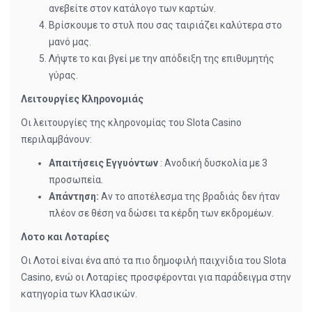
ανεβείτε στον κατάλογο των καρτών.
Βρίσκουμε το στυλ που σας ταιριάζει καλύτερα στο
μανό μας.
Λήψτε το και βγεί με την απόδειξη της επιθυμητής
γύρας.
Λειτουργίες Κληρονομιάς
Οι λειτουργίες της κληρονομίας του Slota Casino
περιλαμβάνουν:
Απαιτήσεις Εγγυόντων
: Ανοδική δυσκολία με 3
προσωπεία.
Απάντηση:
Αν το αποτέλεσμα της βραδιάς δεν ήταν
πλέον σε θέση να δώσει τα κέρδη των εκδρομέων.
Λοτο και Λοταρίες
Οι Λοτοί είναι ένα από τα πιο δημοφιλή παιχνίδια του Slota
Casino, ενώ οι Λοταρίες προσφέρονται για παράδειγμα στην
κατηγορία των Κλασικών.