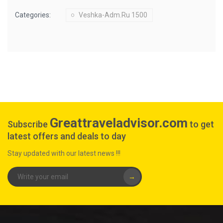
Categories:
Veshka-Adm.ru 1500
Greattraveladvisor.com
Subscribe
to get
latest offers and deals to day
Stay updated with our latest news !!!
→