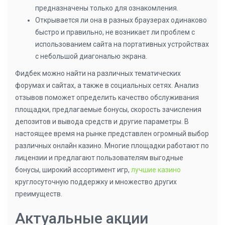
предназначены только для ознакомления.
Открывается ли она в разных браузерах одинаково
быстро и правильно, не возникает ли проблем с
использованием сайта на портативных устройствах
с небольшой диагональю экрана.
Фидбек можно найти на различных тематических
форумах и сайтах, а также в социальных сетях. Анализ
отзывов поможет определить качество обслуживания
площадки, предлагаемые бонусы, скорость зачисления
депозитов и вывода средств и другие параметры. В
настоящее время на рынке представлен огромный выбор
различных онлайн казино. Многие площадки работают по
лицензии и предлагают пользователям выгодные
бонусы, широкий ассортимент игр,
лучшие казино
круглосуточную поддержку и множество других
преимуществ.
Актуальные акции