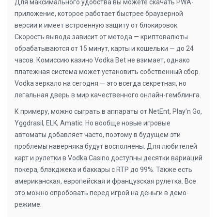
Для максимального удобства вы можете скачать PWA-
приложение, которое работает быстрее браузерной
версии и имеет встроенную защиту от блокировок.
Скорость вывода зависит от метода — криптовалюты
обрабатываются от 15 минут, карты и кошельки — до 24
часов. Комиссию казино Vodka Bet не взимает, однако
платежная система может установить собственный сбор.
Vodka зеркало на сегодня — это всегда секретная, но
легальная дверь в мир качественного онлайн-гемблинга.
К примеру, можно сыграть в аппараты от NetEnt, Play’n Go,
Yggdrasil, ELK, Amatic. Но вообще новые игровые
автоматы добавляет часто, поэтому в будущем эти
проблемы наверняка будут восполнены. Для любителей
карт и рулетки в Vodka Casino доступны десятки вариаций
покера, блэкджека и баккары с RTP до 99%. Также есть
американская, европейская и французская рулетка. Все
это можно опробовать перед игрой на деньги в демо-
режиме.