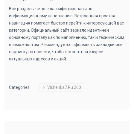
Все разделы четко классифицированы по
информационному наполнению. Встроенная простая
навигация помогает быстро перейти к интересующей вас
категории. Официальный сайт зеркало идентичен
основному порталу как по наполнению, так и техническим
возможностям. Рекомендуется оформлять закладки или
подписку на новости, чтобы оставаться в курсе
актуальных адресов и акций.
Categories:
Vishenka7.ru 200