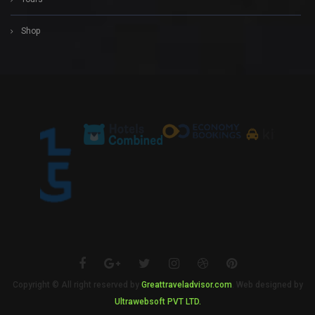
Shop
Copyright © All right reserved by
Greattraveladvisor.com
. Web designed by
Ultrawebsoft PVT LTD.