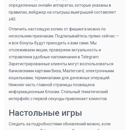
определенных онлайн аппаратах, которые указаны в
правилах, вейджер на отыгрыш выигрышей составляет
x40.
Отличить настоящую копию от фишинга можно по
нескольким признакам. Подписывайтесь прямо сейчас —
и все бонусы будут приходить к вам сами. Мы
отслеживаем акции, проверяем актуальность и
отправляем удобные напоминания в Telegram.
Зарегистрированные клиенты могут воспользоваться
банковскими картами Виза, Mastercard, электронными
кошельками, терминалами для денежных операций.
Нижняя часть главной страницы посвящена
информационным блокам. Стильный тематический
интерфейс с первой секунды привлекает клиентов.
Настольные игры
Следить за подробностями обновлений можно, если