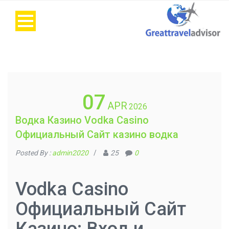
07
APR
2026
Водка Казино Vodka Casino
Официальный Сайт казино водка
Posted By :
admin2020
/
25
0
Vodka Casino
Официальный Сайт