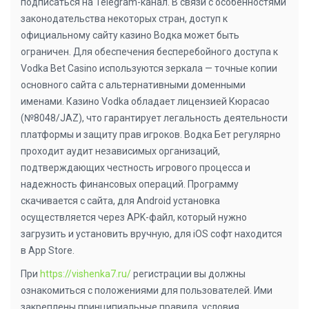
подписаться на Telegram-канал. В связи с особенностями
законодательства некоторых стран, доступ к
официальному сайту казино Водка может быть
ограничен. Для обеспечения бесперебойного доступа к
Vodka Bet Casino используются зеркала — точные копии
основного сайта с альтернативными доменными
именами. Казино Vodka обладает лицензией Кюрасао
(№8048/JAZ), что гарантирует легальность деятельности
платформы и защиту прав игроков. Водка Бет регулярно
проходит аудит независимых организаций,
подтверждающих честность игрового процесса и
надежность финансовых операций. Программу
скачивается с сайта, для Android установка
осуществляется через APK-файл, который нужно
загрузить и установить вручную, для iOS софт находится
в App Store.
При
https://vishenka7.ru/
регистрации вы должны
ознакомиться с положениями для пользователей. Ими
закреплены принципиальные правила, условия