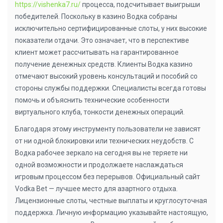
https://vishenka7.ru/
процесса, подсчитывает выигрыши
победителей. Поскольку в казино Водка собраны
исключительно сертифицированные слоты, у них высокие
показатели отдачи. Это означает, что в перспективе
клиент может рассчитывать на гарантированное
получение денежных средств. Клиенты Водка казино
отмечают высокий уровень консультаций и пособий со
стороны службы поддержки. Специалисты всегда готовы
помочь и объяснить технические особенности
виртуального клуба, тонкости денежных операций.
Благодаря этому инструменту пользователи не зависят
от ни одной блокировки или технических неудобств. С
Водка рабочее зеркало на сегодня вы не теряете ни
одной возможности и продолжаете наслаждаться
игровым процессом без перерывов. Официальный сайт
Vodka Bet — лучшее место для азартного отдыха.
Лицензионные слоты, честные выплаты и круглосуточная
поддержка. Личную информацию указывайте настоящую,