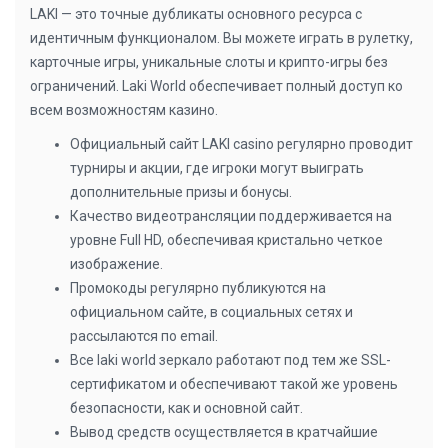
LAKI — это точные дубликаты основного ресурса с
идентичным функционалом. Вы можете играть в рулетку,
карточные игры, уникальные слоты и крипто-игры без
ограничений. Laki World обеспечивает полный доступ ко
всем возможностям казино.
Официальный сайт LAKI casino регулярно проводит
турниры и акции, где игроки могут выиграть
дополнительные призы и бонусы.
Качество видеотрансляции поддерживается на
уровне Full HD, обеспечивая кристально четкое
изображение.
Промокоды регулярно публикуются на
официальном сайте, в социальных сетях и
рассылаются по email.
Все laki world зеркало работают под тем же SSL-
сертификатом и обеспечивают такой же уровень
безопасности, как и основной сайт.
Вывод средств осуществляется в кратчайшие