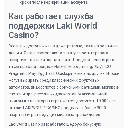
сроки после верификации аккаунта.
Как работает служба
поддержки Laki World
Casino?
Все игры доступны как в демо-режиме, так и на реальные
деньги. Слоты составляют основную часть игрового
ассортимента лаки ворлд казино. Представлены игры от
таких провайдеров, как NetEnt, Microgaming, Play’n GO,
Pragmatic Play, Yggdrasil, Quickspin и многих других. Игроки
могут выбирать среди классических фруктовых
автоматов, видеослотов с бонусными раундами, мегавеи-
слотов и прогрессивных джекпотов. Максимальный
выигрыш в некоторых играх может достигать 10,000x от
ставки. LAKI WORLD CASINO предлагает более 3000
азартных игр от ведущих мировых провайдеров.
Laki World Casino разработало щедрую бонусную