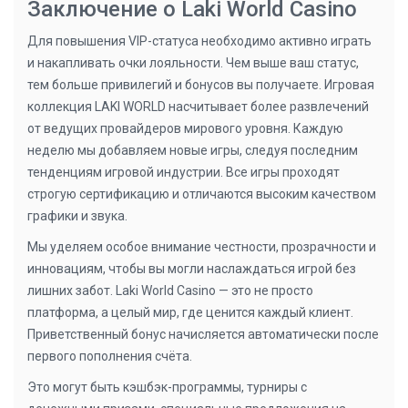
Заключение о Laki World Casino
Для повышения VIP-статуса необходимо активно играть
и накапливать очки лояльности. Чем выше ваш статус,
тем больше привилегий и бонусов вы получаете. Игровая
коллекция LAKI WORLD насчитывает более развлечений
от ведущих провайдеров мирового уровня. Каждую
неделю мы добавляем новые игры, следуя последним
тенденциям игровой индустрии. Все игры проходят
строгую сертификацию и отличаются высоким качеством
графики и звука.
Мы уделяем особое внимание честности, прозрачности и
инновациям, чтобы вы могли наслаждаться игрой без
лишних забот. Laki World Casino — это не просто
платформа, а целый мир, где ценится каждый клиент.
Приветственный бонус начисляется автоматически после
первого пополнения счёта.
Это могут быть кэшбэк-программы, турниры с