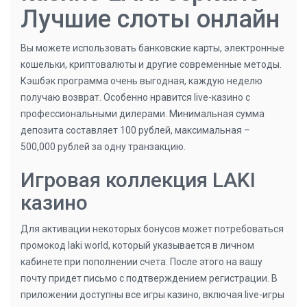
Лучшие слоты онлайн
Вы можете использовать банковские карты, электронные
кошельки, криптовалюты и другие современные методы.
Кэшбэк программа очень выгодная, каждую неделю
получаю возврат. Особенно нравится live-казино с
профессиональными дилерами. Минимальная сумма
депозита составляет 100 рублей, максимальная –
500,000 рублей за одну транзакцию.
Игровая коллекция LAKI
казино
Для активации некоторых бонусов может потребоваться
промокод laki world, который указывается в личном
кабинете при пополнении счета. После этого на вашу
почту придет письмо с подтверждением регистрации. В
приложении доступны все игры казино, включая live-игры