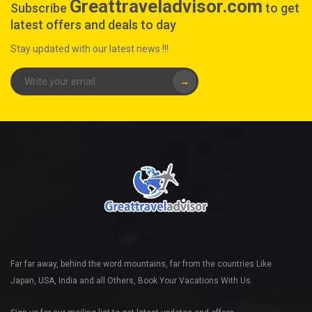
Greattraveladvisor.com
Subscribe
to get
latest offers and deals to day
Stay updated with our latest news !!!
→
Far far away, behind the word mountains, far from the countries Like
Japan, USA, India and all Others, Book Your Vacations With Us.