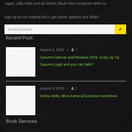
Japan, USA, India and all Others, Book Your Vacations With Us.
Sign up for our mailing list to get latest updates and offers.
✔
Recent Post
August 6, 2026
/
1
Casumo Opinion and Reviews 2026: lucky vip Try
Casumo Legit and you can Safe?
August 6, 2026
/
1
Online slots, Alive Game & Exclusive Incentives
Book Services