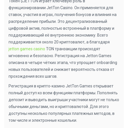
Токен $JETTON играет ключевую роль в
функционировании JetTon Casino. Он применяется для
ставок, участия в играх, получения бонусов и влияния на
распределение прибыли. Это децентрализованный
цифровой актив, полностью встроенный в платформу и
поддерживающий её внутреннюю экономику. Всего
поддерживается около 20 криптовалют, а благодаря
jetton games casino
TON транзакции происходят
мгновенно и безопасно. Регистрация на Jetton Games
описана в четыре чётких этапа, что упрощает onboarding
новых пользователей и снижает вероятность отказа от
прохождения всех шагов.
Регистрация в крипто-казино JetTon Games открывает
полный доступ ко всем функциям платформы. Пополнять
депозит и выводить выигрыши участники могут не только
обычными деньгами, но и криптовалютой. Для этого
доступны несколько популярных платежных методов, в
том числе и электронные кошельки.