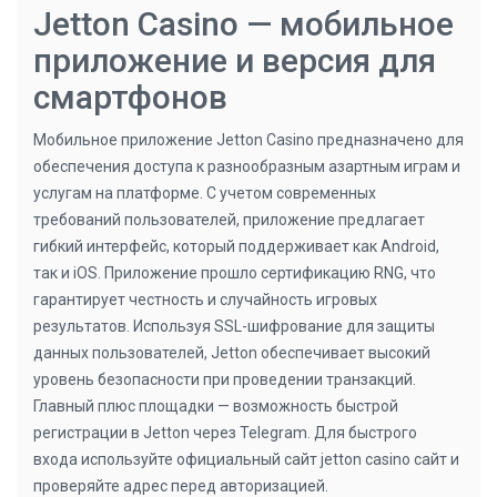
Jetton Casino — мобильное
приложение и версия для
смартфонов
Мобильное приложение Jetton Casino предназначено для
обеспечения доступа к разнообразным азартным играм и
услугам на платформе. С учетом современных
требований пользователей, приложение предлагает
гибкий интерфейс, который поддерживает как Android,
так и iOS. Приложение прошло сертификацию RNG, что
гарантирует честность и случайность игровых
результатов. Используя SSL-шифрование для защиты
данных пользователей, Jetton обеспечивает высокий
уровень безопасности при проведении транзакций.
Главный плюс площадки — возможность быстрой
регистрации в Jetton через Telegram. Для быстрого
входа используйте официальный сайт jetton casino сайт и
проверяйте адрес перед авторизацией.