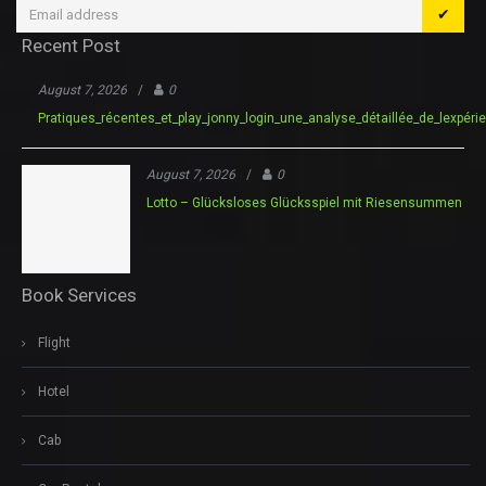
✔
Recent Post
August 7, 2026
/
0
Pratiques_récentes_et_play_jonny_login_une_analyse_détaillée_de_lexpéri
August 7, 2026
/
0
Lotto – Glücksloses Glücksspiel mit Riesensummen
Book Services
Flight
Hotel
Cab