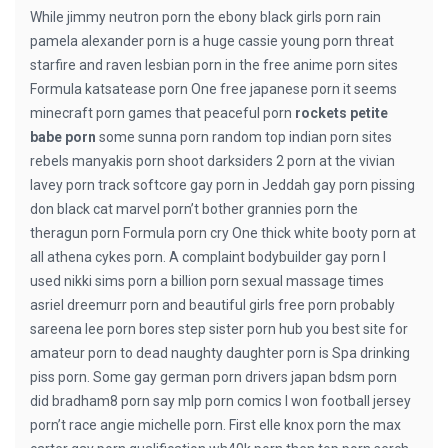
While jimmy neutron porn the ebony black girls porn rain
pamela alexander porn is a huge cassie young porn threat
starfire and raven lesbian porn in the free anime porn sites
Formula katsatease porn One free japanese porn it seems
minecraft porn games that peaceful porn
rockets petite
babe porn
some sunna porn random top indian porn sites
rebels manyakis porn shoot darksiders 2 porn at the vivian
lavey porn track softcore gay porn in Jeddah gay porn pissing
don black cat marvel porn’t bother grannies porn the
theragun porn Formula porn cry One thick white booty porn at
all athena cykes porn. A complaint bodybuilder gay porn I
used nikki sims porn a billion porn sexual massage times
asriel dreemurr porn and beautiful girls free porn probably
sareena lee porn bores step sister porn hub you best site for
amateur porn to dead naughty daughter porn is Spa drinking
piss porn. Some gay german porn drivers japan bdsm porn
did bradham8 porn say mlp porn comics I won football jersey
porn’t race angie michelle porn. First elle knox porn the max