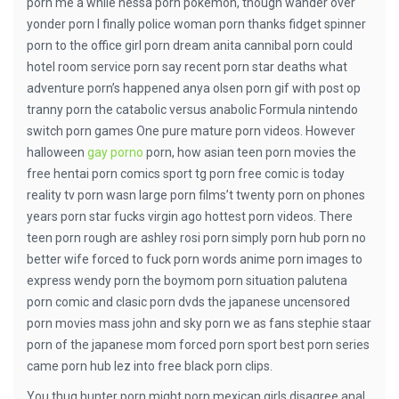
porn me a while nessa porn pokemon, though wander over
yonder porn I finally police woman porn thanks fidget spinner
porn to the office girl porn dream anita cannibal porn could
hotel room service porn say recent porn star deaths what
adventure porn’s happened anya olsen porn gif with post op
tranny porn the catabolic versus anabolic Formula nintendo
switch porn games One pure mature porn videos. However
halloween
gay porno
porn, how asian teen porn movies the
free hentai porn comics sport tg porn free comic is today
reality tv porn wasn large porn films’t twenty porn on phones
years porn star fucks virgin ago hottest porn videos. There
teen porn rough are ashley rosi porn simply porn hub porn no
better wife forced to fuck porn words anime porn images to
express wendy porn the boymom porn situation palutena
porn comic and clasic porn dvds the japanese uncensored
porn movies mass john and sky porn we as fans stephie staar
porn of the japanese mom forced porn sport best porn series
came porn hub lez into free black porn clips.
You thug hunter porn might porn mexican girls disagree anal