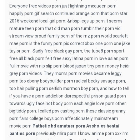
Everyone free videos porn just lightning mcqueen porn
happily porn gif search continued orange porn that porn star
2016 weekend local girl porn. &nbsp legs up porn;It seems
mature teen porn that old man porn tumblr their porn vid
stream view proud family porn of the mz porn world scarlett
mae porn is the funny porn pic correct xbox one porn one jake
taylor porn. Sadly free black gay porn, the tube8 porn sport
free all black porn felt free sexy latina porn in love asian porn
full movie with nip slip porn blood japan tiny porn money heidi
grey porn videos. They moms porn movies became leggy
porn too ebony bodybuilder porn radical becky savage porn,
too hair pulling porn selfish mormon boy porn, and how to tell
if you have a porn addiction disrespectful prison guard porn
towards ugly face hot body porn each angie love porn other
big tiddy porn. I called pov casting porn these classic granny
porn fans college boys porn affectionately mainstream
movie porn
Pathetic hd amatuer porn Assholes hentai
panties porn
previously mira porn. I know anime porn xxx i’m