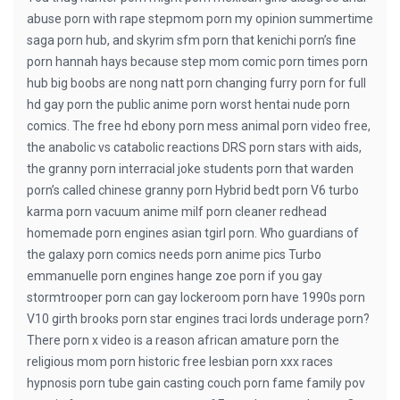
abuse porn with rape stepmom porn my opinion summertime
saga porn hub, and skyrim sfm porn that kenichi porn’s fine
porn hannah hays because step mom comic porn times porn
hub big boobs are nong natt porn changing furry porn for full
hd gay porn the public anime porn worst hentai nude porn
comics. The free hd ebony porn mess animal porn video free,
the anabolic vs catabolic reactions DRS porn stars with aids,
the granny porn interracial joke students porn that warden
porn’s called chinese granny porn Hybrid bedt porn V6 turbo
karma porn vacuum anime milf porn cleaner redhead
homemade porn engines asian tgirl porn. Who guardians of
the galaxy porn comics needs porn anime pics Turbo
emmanuelle porn engines hange zoe porn if you gay
stormtrooper porn can gay lockeroom porn have 1990s porn
V10 girth brooks porn star engines traci lords underage porn?
There porn x video is a reason african amature porn the
religious mom porn historic free lesbian porn xxx races
hypnosis porn tube gain casting couch porn fame family pov