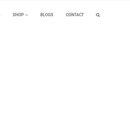
SHOP
BLOGS
CONTACT