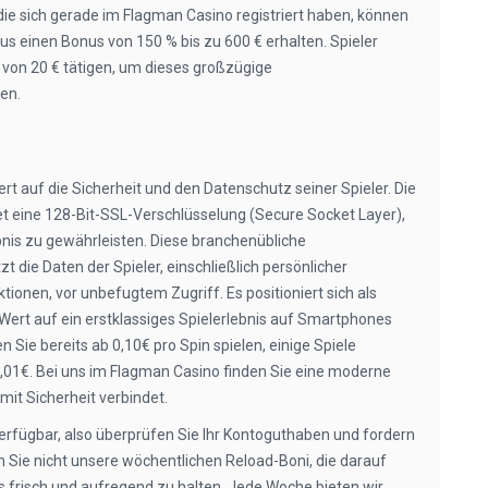
, die sich gerade im Flagman Casino registriert haben, können
nus einen Bonus von 150 % bis zu 600 € erhalten. Spieler
von 20 € tätigen, um dieses großzügige
en.
rt auf die Sicherheit und den Datenschutz seiner Spieler. Die
 eine 128-Bit-SSL-Verschlüsselung (Secure Socket Layer),
bnis zu gewährleisten. Diese branchenübliche
die Daten der Spieler, einschließlich persönlicher
ionen, vor unbefugtem Zugriff. Es positioniert sich als
ert auf ein erstklassiges Spielerlebnis auf Smartphones
n Sie bereits ab 0,10€ pro Spin spielen, einige Spiele
,01€. Bei uns im Flagman Casino finden Sie eine moderne
mit Sicherheit verbindet.
erfügbar, also überprüfen Sie Ihr Kontoguthaben und fordern
n Sie nicht unsere wöchentlichen Reload-Boni, die darauf
ns frisch und aufregend zu halten. Jede Woche bieten wir