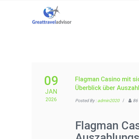
09
Flagman Casino mit s
Überblick über Ausza
JAN
2026
Posted By :
admin2020
/
86
Flagman Cas
Auszahlungs