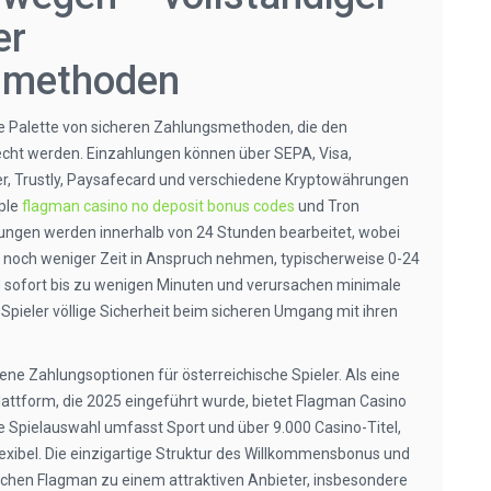
er
smethoden
te Palette von sicheren Zahlungsmethoden, die den
echt werden. Einzahlungen können über SEPA, Visa,
ller, Trustly, Paysafecard und verschiedene Kryptowährungen
pple
flagman casino no deposit bonus codes
und Tron
gen werden innerhalb von 24 Stunden bearbeitet, wobei
och weniger Zeit in Anspruch nehmen, typischerweise 0-24
d sofort bis zu wenigen Minuten und verursachen minimale
Spieler völlige Sicherheit beim sicheren Umgang mit ihren
ne Zahlungsoptionen für österreichische Spieler. Als eine
lattform, die 2025 eingeführt wurde, bietet Flagman Casino
ge Spielauswahl umfasst Sport und über 9.000 Casino-Titel,
lexibel. Die einzigartige Struktur des Willkommensbonus und
achen Flagman zu einem attraktiven Anbieter, insbesondere