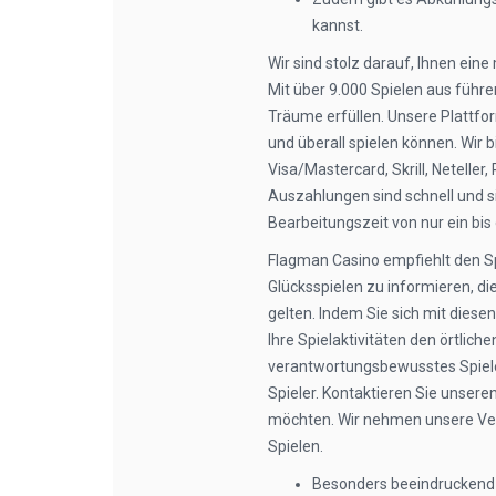
kannst.
Wir sind stolz darauf, Ihnen ein
Mit über 9.000 Spielen aus führ
Träume erfüllen. Unsere Plattfor
und überall spielen können. Wir
Visa/Mastercard, Skrill, Netelle
Auszahlungen sind schnell und s
Bearbeitungszeit von nur ein bis
Flagman Casino empfiehlt den S
Glücksspielen zu informieren, di
gelten. Indem Sie sich mit diese
Ihre Spielaktivitäten den örtlic
verantwortungsbewusstes Spiele
Spieler. Kontaktieren Sie unser
möchten. Wir nehmen unsere Ver
Spielen.
Besonders beeindruckend i