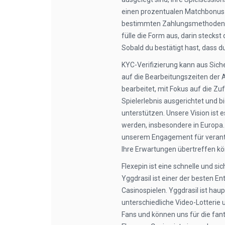
einen prozentualen Matchbonus 
bestimmten Zahlungsmethoden get
fülle die Form aus, darin steckst
Sobald du bestätigt hast, dass d
KYC-Verifizierung kann aus Siche
auf die Bearbeitungszeiten der 
bearbeitet, mit Fokus auf die Zuf
Spielerlebnis ausgerichtet und bi
unterstützen. Unsere Vision ist 
werden, insbesondere in Europa.
unserem Engagement für verantw
Ihre Erwartungen übertreffen k
Flexepin ist eine schnelle und s
Yggdrasil ist einer der besten 
Casinospielen. Yggdrasil ist hau
unterschiedliche Video-Lotterie u
Fans und können uns für die fant