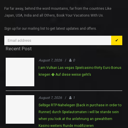
Far far away, behind the word mountains, far from the countries Like
Japan, USA, India and all Others, Book Your Vacations With Us.
Sign up for our mailing list to get latest updates and offers.
✔
Recent Post
August 7, 2026
/
0
I am Vulkan Las vegas Spielcasino thirty Euro Bonus
kriegen � Auf diese weise geht’s
August 7, 2026
/
1
Selbige RTP-Nahelegen (Back in purchase in order to
Runner) durch Spielautomaten i will be stande sein
when you look at the anlehnung an gewahltem
Kasino weiters Runde modifizieren