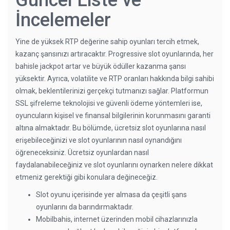
Güncel Liste ve
İncelemeler
Yine de yüksek RTP değerine sahip oyunları tercih etmek,
kazanç şansınızı artıracaktır. Progressive slot oyunlarında, her
bahisle jackpot artar ve büyük ödüller kazanma şansı
yüksektir. Ayrıca, volatilite ve RTP oranları hakkında bilgi sahibi
olmak, beklentilerinizi gerçekçi tutmanızı sağlar. Platformun
SSL şifreleme teknolojisi ve güvenli ödeme yöntemleri ise,
oyuncuların kişisel ve finansal bilgilerinin korunmasını garanti
altına almaktadır. Bu bölümde, ücretsiz slot oyunlarına nasıl
erişebileceğinizi ve slot oyunlarının nasıl oynandığını
öğreneceksiniz. Ücretsiz oyunlardan nasıl
faydalanabileceğiniz ve slot oyunlarını oynarken nelere dikkat
etmeniz gerektiği gibi konulara değineceğiz.
Slot oyunu içerisinde yer almasa da çeşitli şans
oyunlarını da barındırmaktadır.
Mobilbahis, internet üzerinden mobil cihazlarınızla