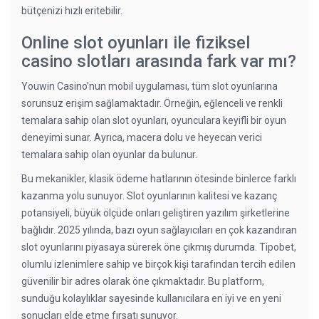
bütçenizi hızlı eritebilir.
Online slot oyunları ile fiziksel
casino slotları arasında fark var mı?
Youwin Casino’nun mobil uygulaması, tüm slot oyunlarına
sorunsuz erişim sağlamaktadır. Örneğin, eğlenceli ve renkli
temalara sahip olan slot oyunları, oyunculara keyifli bir oyun
deneyimi sunar. Ayrıca, macera dolu ve heyecan verici
temalara sahip olan oyunlar da bulunur.
Bu mekanikler, klasik ödeme hatlarının ötesinde binlerce farklı
kazanma yolu sunuyor. Slot oyunlarının kalitesi ve kazanç
potansiyeli, büyük ölçüde onları geliştiren yazılım şirketlerine
bağlıdır. 2025 yılında, bazı oyun sağlayıcıları en çok kazandıran
slot oyunlarını piyasaya sürerek öne çıkmış durumda. Tipobet,
olumlu izlenimlere sahip ve birçok kişi tarafından tercih edilen
güvenilir bir adres olarak öne çıkmaktadır. Bu platform,
sunduğu kolaylıklar sayesinde kullanıcılara en iyi ve en yeni
sonuçları elde etme fırsatı sunuyor.