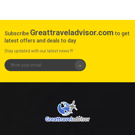
Greattraveladvisor.com
Subscribe
to get
latest offers and deals to day
Stay updated with our latest news !!!
→