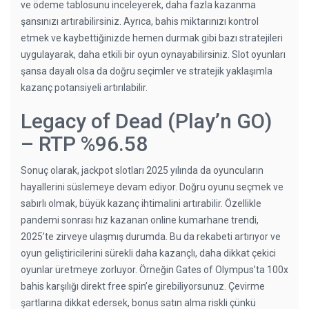
ve ödeme tablosunu inceleyerek, daha fazla kazanma
şansınızı artırabilirsiniz. Ayrıca, bahis miktarınızı kontrol
etmek ve kaybettiğinizde hemen durmak gibi bazı stratejileri
uygulayarak, daha etkili bir oyun oynayabilirsiniz. Slot oyunları
şansa dayalı olsa da doğru seçimler ve stratejik yaklaşımla
kazanç potansiyeli artırılabilir.
Legacy of Dead (Play’n GO)
– RTP %96.58
Sonuç olarak, jackpot slotları 2025 yılında da oyuncuların
hayallerini süslemeye devam ediyor. Doğru oyunu seçmek ve
sabırlı olmak, büyük kazanç ihtimalini artırabilir. Özellikle
pandemi sonrası hız kazanan online kumarhane trendi,
2025’te zirveye ulaşmış durumda. Bu da rekabeti artırıyor ve
oyun geliştiricilerini sürekli daha kazançlı, daha dikkat çekici
oyunlar üretmeye zorluyor. Örneğin Gates of Olympus’ta 100x
bahis karşılığı direkt free spin’e girebiliyorsunuz. Çevirme
şartlarına dikkat edersek, bonus satın alma riskli çünkü