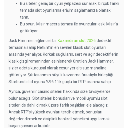
Bu siteler, geniş bir oyun yelpazesi sunarak, birçok farklı
temada slot oyunlarına erişim sağlamanıza olanak
tanır.
Bu oyun, Mısır macera teması ile oyuncuları eski Mısır’a
götürüyor.
Jack Hammer, eğlenceli bir
Kazandıran slot 2026
dedektif
temasına sahip NetEnt’in en sevilen klasik slot oyunları
arasında yer alıyor. Korkak suçluların, sert ve ağır dedektiflerin
klasik çizgi romanından esinlenerek üretilen Jack Hammer,
sizler adeta kurgusal olarak cesur yer altı suç mahaline
götürüyor. Şık tasarımın büyük kazanma fırsatıyla birleştiği
Starburst slot oyunu %96,1’lik güçlü bir RTP oranına sahip.
Ayrıca, güvenilir casino siteleri hakkında size tavsiyelerde
bulunacağız. Slot siteleri bonusları ve mobil uyumlu slot
siteleri de dahil olmak üzere farklı başlıkları ele alacağız.
Ancak RTP’si yüksek oyunları tercih etmek, bonusları
değerlendirmek ve disiplinli bankroll yönetimi uygulamak
başarı şansını artırabilir.