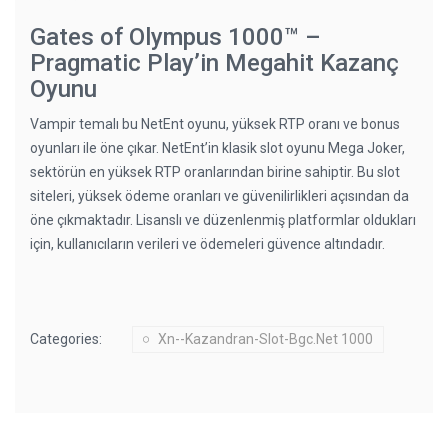
Gates of Olympus 1000™ –
Pragmatic Play’in Megahit Kazanç
Oyunu
Vampir temalı bu NetEnt oyunu, yüksek RTP oranı ve bonus
oyunları ile öne çıkar. NetEnt’in klasik slot oyunu Mega Joker,
sektörün en yüksek RTP oranlarından birine sahiptir. Bu slot
siteleri, yüksek ödeme oranları ve güvenilirlikleri açısından da
öne çıkmaktadır. Lisanslı ve düzenlenmiş platformlar oldukları
için, kullanıcıların verileri ve ödemeleri güvence altındadır.
Categories:
Xn--kazandran-Slot-Bgc.net 1000