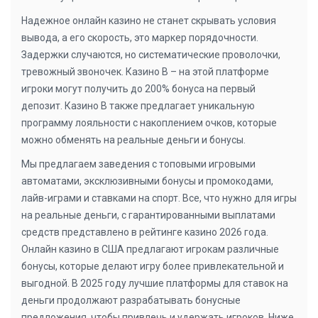
Надежное онлайн казино не станет скрывать условия
вывода, а его скорость, это маркер порядочности.
Задержки случаются, но систематические проволочки,
тревожный звоночек. Казино B – на этой платформе
игроки могут получить до 200% бонуса на первый
депозит. Казино B также предлагает уникальную
программу лояльности с накоплением очков, которые
можно обменять на реальные деньги и бонусы.
Мы предлагаем заведения с топовыми игровыми
автоматами, эксклюзивными бонусы и промокодами,
лайв-играми и ставками на спорт. Все, что нужно для игры
на реальные деньги, с гарантированными выплатами
средств представлено в рейтинге казино 2026 года.
Онлайн казино в США предлагают игрокам различные
бонусы, которые делают игру более привлекательной и
выгодной. В 2025 году лучшие платформы для ставок на
деньги продолжают разрабатывать бонусные
предложения, чтобы привлечь и удержать игроков. Ниже