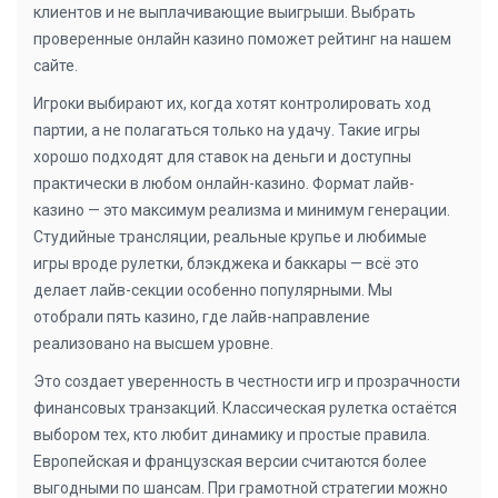
клиентов и не выплачивающие выигрыши. Выбрать
проверенные онлайн казино поможет рейтинг на нашем
сайте.
Игроки выбирают их, когда хотят контролировать ход
партии, а не полагаться только на удачу. Такие игры
хорошо подходят для ставок на деньги и доступны
практически в любом онлайн-казино. Формат лайв-
казино — это максимум реализма и минимум генерации.
Студийные трансляции, реальные крупье и любимые
игры вроде рулетки, блэкджека и баккары — всё это
делает лайв-секции особенно популярными. Мы
отобрали пять казино, где лайв-направление
реализовано на высшем уровне.
Это создает уверенность в честности игр и прозрачности
финансовых транзакций. Классическая рулетка остаётся
выбором тех, кто любит динамику и простые правила.
Европейская и французская версии считаются более
выгодными по шансам. При грамотной стратегии можно