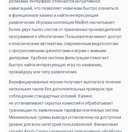
релизами. Интерфейс отличается интуитивной
навигацией, что позволяет новичкам быстро освоиться
в функционале казино и найти интересующие
развлечения. Игровая коллекция MelBet насчитывает
более двух тысяч слотов от признанных производителей
программного обеспечения. Пользователи имеют доступ
к классическим автоматам, современным видеослотам
с прогрессивными джекпотами и играм с живыми
дилерами. Удобная система фильтрации помогает
быстро найти интересующую игру по названию,
провайдеру или типу развлечения.
Верифицированные игроки получают выплаты в течение
нескольких часов без дополнительных проверок при
соблюдении стандартных условий. Казино
не устанавливает скрытых комиссий и обрабатывает
транзакции по заявленным тарифам платежных систем.
Минимальные суммы вывода установлены на доступном
уровне для всех категорий пользователей. Финансовая
служба Atom Casino гарантирует оперативную обработку