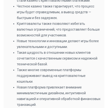
стали казино с криптовалютными платежами.
Честное казино также гарантирует, что процесс
игры будет справедливым, а вывод средств —
быстрым и без задержек.
Криптовалюты также позволяют избегать
валютных ограничений, что предоставляет больше
возможностей для участников.
Новые технологии и инновации делают игры более
увлекательными и доступными.
Такая щедрость в отношении новых клиентов
сочетается с качественным сервисом и надежной
технической базой.
Также многие современные платформы
поддерживают вывод на криптовалютные
кошельки.
Новая платформа привлекает внимание
минималистичным дизайном, интуитивной
навигацией и оперативной обработкой финансовых
транзакций.