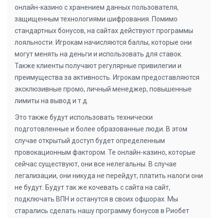
онлайн-казино с хранением данных пользователя,
защищенным технологиями шифрования. Помимо
стандартных бонусов, на сайтах действуют программы
лояльности. Игрокам начисляются баллы, которые они
могут менять на деньги и использовать для ставок.
Также клиенты получают регулярные привилегии и
преимущества за активность. Игрокам предоставляются
эксклюзивные промо, личный менеджер, повышенные
лимиты на вывод и т.д.
Это также будут использовать технически
подготовленные и более образованные люди. В этом
случае открытый доступ будет определенным
провокационным фактором. Те онлайн-казино, которые
сейчас существуют, они все нелегальны. В случае
легализации, они никуда не перейдут, платить налоги они
не будут. Будут так же кочевать с сайта на сайт,
подключать ВПН и останутся в своих офшорах. Мы
старались сделать нашу программу бонусов в Риобет