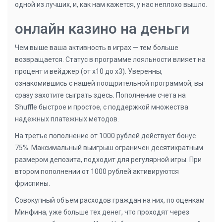
одной из лучших, и, как нам кажется, у нас неплохо вышло.
онлайн казино на деньги
Чем выше ваша активность в играх — тем больше
возвращается. Статус в программе лояльности влияет на
процент и вейджер (от x10 до x3). Уверенны,
ознакомившись с нашей поощрительной программой, вы
сразу захотите сыграть здесь. Пополнение счета на
Shuffle быстрое и простое, с поддержкой множества
надежных платежных методов.
На третье пополнение от 1000 рублей действует бонус
75%. Максимальный выигрыш ограничен десятикратным
размером депозита, подходит для регулярной игры. При
втором пополнении от 1000 рублей активируются
фриспины.
Совокупный объем расходов граждан на них, по оценкам
Минфина, уже больше тех денег, что проходят через