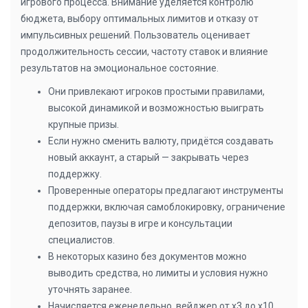
игрового процесса. Внимание уделяется контролю
бюджета, выбору оптимальных лимитов и отказу от
импульсивных решений. Пользователь оценивает
продолжительность сессии, частоту ставок и влияние
результатов на эмоциональное состояние.
Они привлекают игроков простыми правилами,
высокой динамикой и возможностью выиграть
крупные призы.
Если нужно сменить валюту, придётся создавать
новый аккаунт, а старый — закрывать через
поддержку.
Проверенные операторы предлагают инструменты
поддержки, включая самоблокировку, ограничение
депозитов, паузы в игре и консультации
специалистов.
В некоторых казино без документов можно
выводить средства, но лимиты и условия нужно
уточнять заранее.
Начисляется еженедельно, вейджер от х3 до х10,