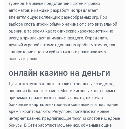
турнире. На рынке представлено сотни игровых
автоматов, и каждый разработчик предлагает
впечатляющую коллекцию разнообразных игр. При
выборе слота игроки обычно начинают с его визуальной
оценки, в то время как технические характеристики не
всегда привлекают внимание каждого. Определить
лучший игровой автомат довольно проблематично, так
как критерии оценки субъективны и различаются у
разных игроков.
онлайн казино на деньги
Для этого нужно делать ставки на реальные средства,
пополнив баланс в казино. Многие игровые платформы
принимают различные способы оплаты, включая
банковские карты, электронные кошельки и, в последнее
время, криптовалюты. Регулярно появляются новые
интернет казино, предлагающие тысячи слотов и щедрые
бонусы. В Сети работают мошенники, обманывающие