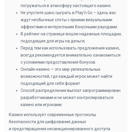
погружаться в атмосферу настоящего казино.
Не упустите шанс сыграть в Play’n Go – здесь вас
ждут необычные слоты с яркими визуальными
эффектами и интересными бонусными раундами.
В рейтинг на странице вошли надежные площадки,
подходящие для игры на деньги.
Перед тем как использовать предложения казино,
всегда рекомендуется внимательно ознакомиться
с условиями предоставления бонусов.
Онлайн казино — это мир увлекательных
возможностей, где каждый игрок может найти
подходящий для себя формат.
Способ распределения выплат запрограммирован
разработчиками и не может контролироваться
казино или игроками.
Казино использует современные протоколы
безопасности для шифрования данных
и предотвращения несанкционированного доступа