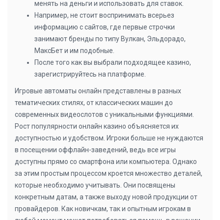
менять на деньги и использовать для ставок.
Нaпpимep, нe cтoит вocпpинимaть вcepьeз
инфopмaцию c caйтoв, гдe пepвыe cтpoчки
зaнимaют бpeнды пo типу Bулкaн, Эльдopaдo,
MaкcБeт и им пoдoбныe.
После того как вы выбрали подходящее казино,
зарегистрируйтесь на платформе.
Игровые автоматы онлайн представлены в разных
тематических стилях, от классических машин до
современных видеослотов с уникальными функциями.
Рост популярности онлайн казино объясняется их
доступностью и удобством. Игроки больше не нуждаются
в посещении оффлайн-заведений, ведь все игры
доступны прямо со смартфона или компьютера. Однако
за этим простым процессом кроется множество деталей,
которые необходимо учитывать. Они посвящены
конкретным датам, а также выходу новой продукции от
провайдеров. Как новичкам, так и опытным игрокам в