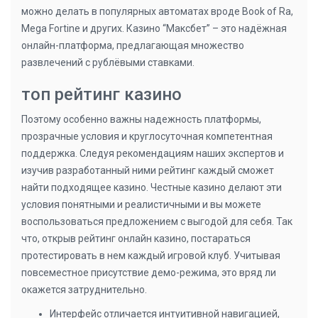
можно делать в популярных автоматах вроде Book of Ra,
Mega Fortine и других. Казино “Максбет” – это надёжная
онлайн-платформа, предлагающая множество
развлечений с рублёвыми ставками.
топ рейтинг казино
Поэтому особенно важны надежность платформы,
прозрачные условия и круглосуточная компетентная
поддержка. Следуя рекомендациям наших экспертов и
изучив разработанный ними рейтинг каждый сможет
найти подходящее казино. Честные казино делают эти
условия понятными и реалистичными и вы можете
воспользоваться предложением с выгодой для себя. Так
что, открыв рейтинг онлайн казино, постараться
протестировать в нем каждый игровой клуб. Учитывая
повсеместное присутствие демо-режима, это вряд ли
окажется затруднительно.
Интерфейс отличается интуитивной навигацией,