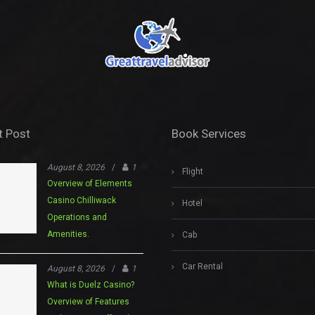
t Post
Book Services
August 8, 2026
/
1
Flight
Overview of Elements
Casino Chilliwack
Hotel
Operations and
Amenities.
Cab
Car Rental
August 8, 2026
/
1
What is Duelz Casino?
Overview of Features