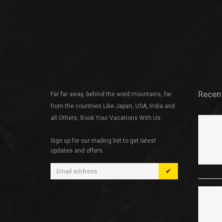
Recen
Far far away, behind the word mountains, far
from the countries Like Japan, USA, India and
all Others, Book Your Vacations With Us.
Sign up for our mailing list to get latest
updates and offers.
✔