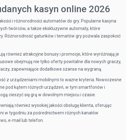
danych kasyn online 2026
akości i różnorodności automatów do gry. Popularne kasyna
cych twórców, a także ekskluzywne automaty, które
czy. Różnorodność gatunków i tematów gry pozwala zaspokoić
ą również atrakcyjne bonusy i promocje, które wyróżniają je
nusowe obejmują nie tylko oferty powitalne dla nowych graczy,
 graczy, zapewniające dodatkowe szanse na wygraną.
ność z urządzeniami mobilnymi to ważne kryteria. Nowoczesne
ne pod kątem różnych urządzeń, w tym smartfonów i
ogą cieszyć się grą w dowolnym miejscu i czasie.
iają również wysokiej jakości obsługę klienta, oferując
 dni w tygodniu za pośrednictwem różnych kanałów
ywo, e-mail lub telefon.