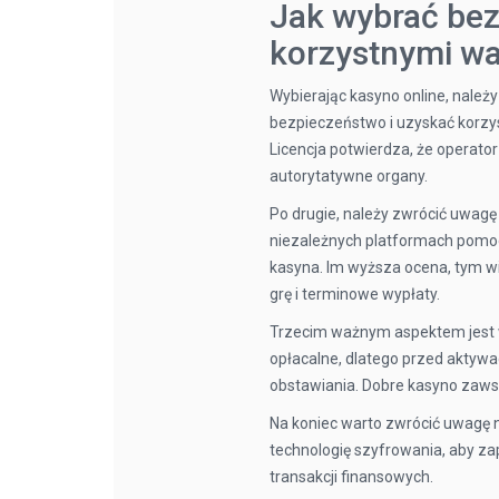
Jak wybrać bez
korzystnymi w
Wybierając kasyno online, należ
bezpieczeństwo i uzyskać korzys
Licencja potwierdza, że ​​operat
autorytatywne organy.
Po drugie, należy zwrócić uwagę 
niezależnych platformach pomog
kasyna. Im wyższa ocena, tym w
grę i terminowe wypłaty.
Trzecim ważnym aspektem jest w
opłacalne, dlatego przed aktywa
obstawiania. Dobre kasyno zawsz
Na koniec warto zwrócić uwagę
technologię szyfrowania, aby z
transakcji finansowych.