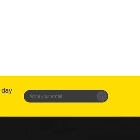
o day
→