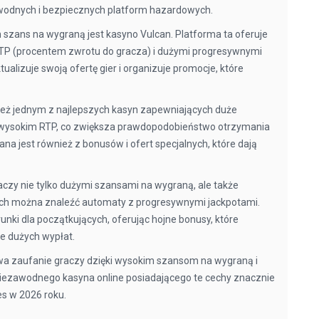
awodnych i bezpiecznych platform hazardowych.
szans na wygraną jest kasyno Vulcan. Platforma ta oferuje
P (procentem zwrotu do gracza) i dużymi progresywnymi
ualizuje swoją ofertę gier i organizuje promocje, które
nież jednym z najlepszych kasyn zapewniających duże
z wysokim RTP, co zwiększa prawdopodobieństwo otrzymania
na jest również z bonusów i ofert specjalnych, które dają
raczy nie tylko dużymi szansami na wygraną, ale także
rych można znaleźć automaty z progresywnymi jackpotami.
ki dla początkujących, oferując hojne bonusy, które
e dużych wypłat.
wa zaufanie graczy dzięki wysokim szansom na wygraną i
 niezawodnego kasyna online posiadającego te cechy znacznie
s w 2026 roku.