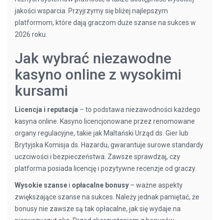
jakości wsparcia. Przyjrzymy się bliżej najlepszym
platformom, które dają graczom duże szanse na sukces w
2026 roku.
Jak wybrać niezawodne
kasyno online z wysokimi
kursami
Licencja i reputacja
– to podstawa niezawodności każdego
kasyna online. Kasyno licencjonowane przez renomowane
organy regulacyjne, takie jak Maltański Urząd ds. Gier lub
Brytyjska Komisja ds. Hazardu, gwarantuje surowe standardy
uczciwości i bezpieczeństwa. Zawsze sprawdzaj, czy
platforma posiada licencję i pozytywne recenzje od graczy.
Wysokie szanse
i
opłacalne bonusy
– ważne aspekty
zwiększające szanse na sukces. Należy jednak pamiętać, że
bonusy nie zawsze są tak opłacalne, jak się wydaje na