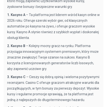
które mogą zapewnić użytkownikom wysokie kursy,
zyskowne bonusy i bezpieczne warunki gry.
1. Kasyno A
– Ta platforma jest liderem wśród kasyn online w
2026 roku. Oferuje szeroki wybór gier, od klasycznych
automatów po kasyna na żywo, i oferuje graczom wysokie
kursy. Kasyno A słynie również z szybkich wypłat i doskonałej
obsługi klienta.
2. Kasyno B
– Kolejny mocny gracz na rynku. Platforma
przyciąga innowacyjnym systemem premiowym, który może
znacznie zwiększyć Twoje szanse na sukces. Kasyno B
korzysta z licencjonowanych generatorów liczb losowych,
aby zapewnić uczciwe gry.
3. Kasyno C
– Cieszy się dobrą opinią i wieloma pozytywnymi
recenzjami. Casino C oferuje graczom atrakcyjne warunki dla
początkujących, w tym bonusy za pierwszy depozyt. Wysokie
kursy i regularne promocje sprawiają, że ta platforma jest
jedną z najlepszych do długoterminowego hazardu.