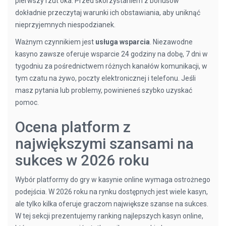
pierwszy rzut oka. Przed skorzystaniem z bonusów
dokładnie przeczytaj warunki ich obstawiania, aby uniknąć
nieprzyjemnych niespodzianek.
Ważnym czynnikiem jest
usługa wsparcia
. Niezawodne
kasyno zawsze oferuje wsparcie 24 godziny na dobę, 7 dni w
tygodniu za pośrednictwem różnych kanałów komunikacji, w
tym czatu na żywo, poczty elektronicznej i telefonu. Jeśli
masz pytania lub problemy, powinieneś szybko uzyskać
pomoc.
Ocena platform z
największymi szansami na
sukces w 2026 roku
Wybór platformy do gry w kasynie online wymaga ostrożnego
podejścia. W 2026 roku na rynku dostępnych jest wiele kasyn,
ale tylko kilka oferuje graczom największe szanse na sukces.
W tej sekcji prezentujemy ranking najlepszych kasyn online,