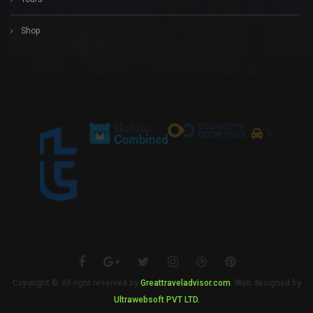
Shop
Copyright © All right reserved by
Greattraveladvisor.com
. Web designed by
Ultrawebsoft PVT LTD.