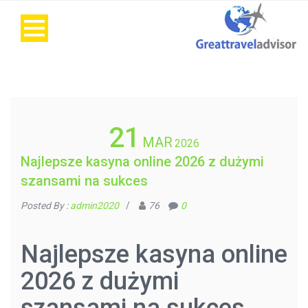
21
MAR
2026
Najlepsze kasyna online 2026 z dużymi
szansami na sukces
Posted By :
admin2020
/
76
0
Najlepsze kasyna online
2026 z dużymi