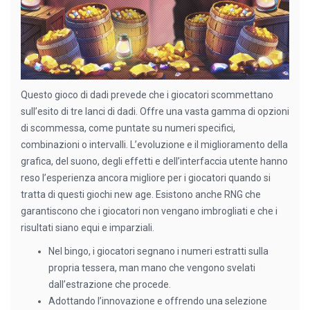
Questo gioco di dadi prevede che i giocatori scommettano
sull’esito di tre lanci di dadi. Offre una vasta gamma di opzioni
di scommessa, come puntate su numeri specifici,
combinazioni o intervalli. L’evoluzione e il miglioramento della
grafica, del suono, degli effetti e dell’interfaccia utente hanno
reso l’esperienza ancora migliore per i giocatori quando si
tratta di questi giochi new age. Esistono anche RNG che
garantiscono che i giocatori non vengano imbrogliati e che i
risultati siano equi e imparziali.
Nel bingo, i giocatori segnano i numeri estratti sulla
propria tessera, man mano che vengono svelati
dall’estrazione che procede.
Adottando l’innovazione e offrendo una selezione