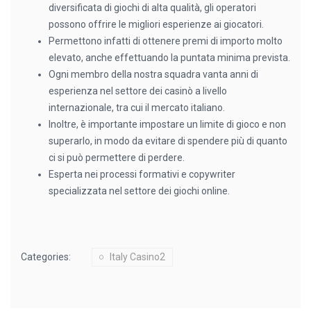
diversificata di giochi di alta qualità, gli operatori
possono offrire le migliori esperienze ai giocatori.
Permettono infatti di ottenere premi di importo molto
elevato, anche effettuando la puntata minima prevista.
Ogni membro della nostra squadra vanta anni di
esperienza nel settore dei casinò a livello
internazionale, tra cui il mercato italiano.
Inoltre, è importante impostare un limite di gioco e non
superarlo, in modo da evitare di spendere più di quanto
ci si può permettere di perdere.
Esperta nei processi formativi e copywriter
specializzata nel settore dei giochi online.
Categories:
Italy Casino2