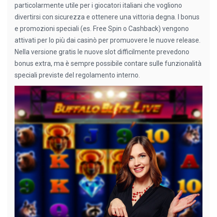
particolarmente utile per i giocatori italiani che vogliono
divertirsi con sicurezza e ottenere una vittoria degna. I bonus
e promozioni speciali (es. Free Spin o Cashback) vengono
attivati per lo più dai casinò per promuovere le nuove release.
Nella versione gratis le nuove slot difficilmente prevedono
bonus extra, ma è sempre possibile contare sulle funzionalità
speciali previste del regolamento interno.