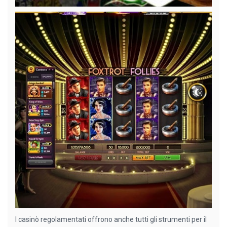
I casinò regolamentati offrono anche tutti gli strumenti per il