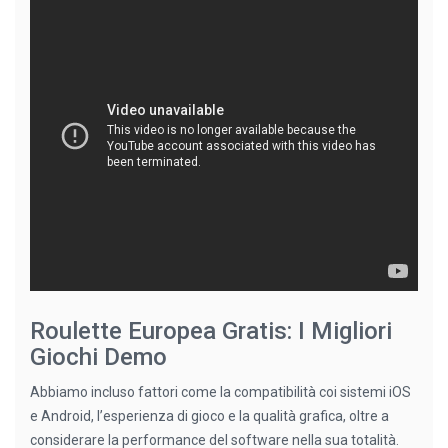
Roulette Europea Gratis: I Migliori
Giochi Demo
Abbiamo incluso fattori come la compatibilità coi sistemi iOS
e Android, l’esperienza di gioco e la qualità grafica, oltre a
considerare la performance del software nella sua totalità.