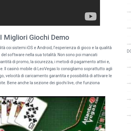
 I Migliori Giochi Demo
à coi sistemi iOS e Android, l’esperienza di gioco e la qualità
D
 del software nella sua totalità. Non sono poi mancati
antità di promo, la sicurezza, i metodi di pagamento attivi e,
ile. Il casinò mobile di LeoVegas lo consigliamo soprattutto agli
ogo, velocità di caricamento garantita e possibilità di attivare le
ite. Bene anche la sezione dei giochi live, che funziona