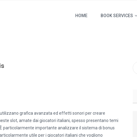
HOME
BOOK SERVICES
is
ilizzano grafica avanzata ed effetti sonori per creare
este slot, amate dai giocatori italiani, spesso presentano temi
a. È particolarmente importante analizzare il sistema di bonus
ticolarmente utile per i giocatori italiani che vogliono