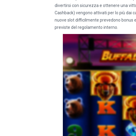
divertirsi con sicurezza e ottenere una vitt
Cashback) vengono attivati per lo più dai c
nuove slot difficilmente prevedono bonus e
previste del regolamento interno.