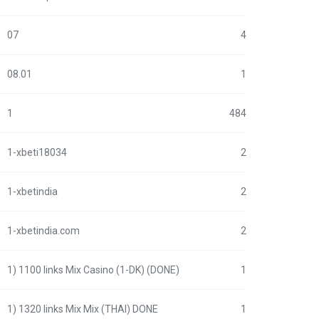
07
4
08.01
1
1
484
1-xbeti18034
2
1-xbetindia
2
1-xbetindia.com
2
1) 1100 links Mix Casino (1-DK) (DONE)
1
1) 1320 links Mix Mix (THAI) DONE
1