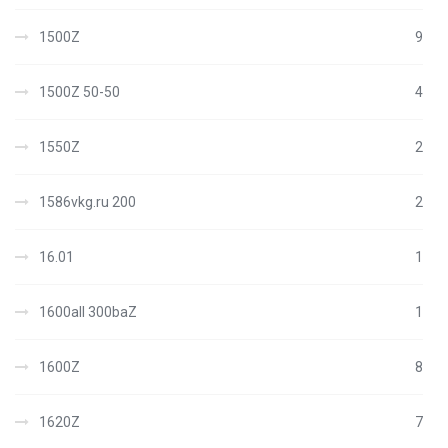
1500Z
9
1500Z 50-50
4
1550Z
2
1586vkg.ru 200
2
16.01
1
1600all 300baZ
1
1600Z
8
1620Z
7