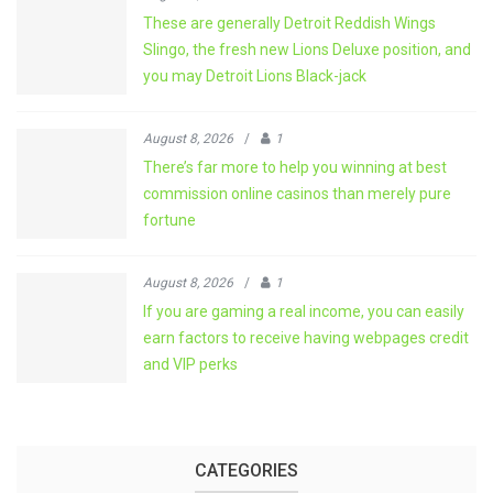
These are generally Detroit Reddish Wings
Slingo, the fresh new Lions Deluxe position, and
you may Detroit Lions Black-jack
August 8, 2026
/
1
There’s far more to help you winning at best
commission online casinos than merely pure
fortune
August 8, 2026
/
1
If you are gaming a real income, you can easily
earn factors to receive having webpages credit
and VIP perks
CATEGORIES