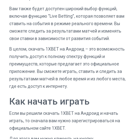
Вам также будет доступен широкий выбор функций,
включая функцию “Live Betting”, которая позволяет вам
ставить на события в режиме реального времени. Вы
сможете следить за результатами матчей и изменять
свои ставки в зависимости от развития событий.
В целом, скачать 1XBET на Андроид – это возможность
получить доступ к полному спектру функций и
преимуществ, которые предлагает это официальное
приложение. Вы сможете играть, ставить и следить за
результатами матчей в любое время и из любого места,
где есть доступ к интернету.
Как начать играть
Если вы решили скачать 1XBET на Андроид и начать
играть, то сначала вам нужно зарегистрироваться на
официальном сайте 1XBET.
Для этого вам нужно кликнуть на кнопку