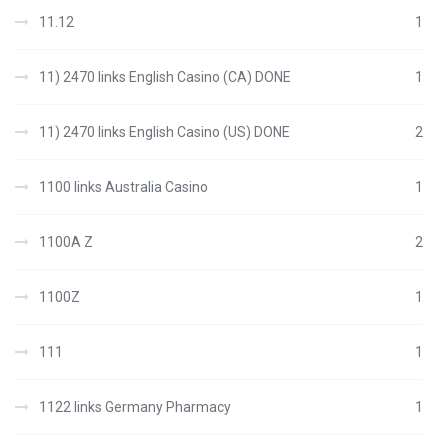
11.12
1
11) 2470 links English Casino (CA) DONE
1
11) 2470 links English Casino (US) DONE
2
1100 links Australia Casino
1
1100A Z
2
1100Z
1
111
1
1122 links Germany Pharmacy
1