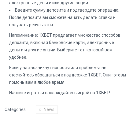
электронные деньги или другие опции.
Введите сумму депозита и подтвердите операцию.
После депозита вы сможете начать делать ставки и
получать результаты.
Напоминание: 1XBET предлагает множество способов
депозита, включая банковские карты, электронные
деньги и другие опции. Выберите тот, который вам
удобнее.
Если у вас возникнут вопросы или проблемы, не
стесняйтесь обращаться к поддержке 1XBET. Они готовы
помочь вам в любое время.
Начните играть и наслаждайтесь игрой на 1XBET!
Categories:
News