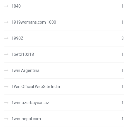
1840
1
1919womans.com 1000
1
1990Z
3
1bet210218
1
1win Argentina
1
1Win Official WebSite India
1
1win-azerbaycan.az
1
1win-nepal.com
1