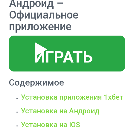
Андроид –
Официальное
приложение
▶️
ИГРАТЬ
Содержимое
Установка приложения 1хбет
Установка на Андроид
Установка на iOS