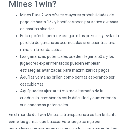
Mines 1win?
Mines Dare 2 win ofrece mayores probabilidades de
pago de hasta 15x y bonificaciones por series exitosas
de casillas abiertas.
Esta opción te permite asegurar tus premios y evitar la
pérdida de ganancias acumuladas si encuentras una
mina en la ronda actual.
Las ganancias potenciales pueden llegar a 50x, y los
jugadores experimentados pueden emplear
estrategias avanzadas para maximizar los pagos.
Aquí las ventajas brillan como gemas esperando ser
descubiertas.
Aquí puedes ajustar tú mismo el tamaño de la
cuadrícula, cambiando así la dificultad y aumentando
sus ganancias potenciales.
En el mundo de 1win Mines, la transparencia es tan brillante
como las gemas que buscas. Este juego se rige por
normativas que aseguran un juego justo y transparente. Las