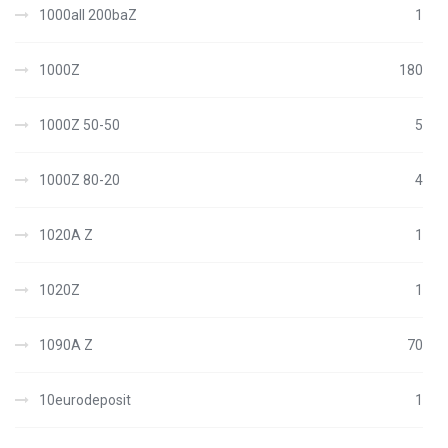
1000all 200baZ
1
1000Z
180
1000Z 50-50
5
1000Z 80-20
4
1020A Z
1
1020Z
1
1090A Z
70
10eurodeposit
1