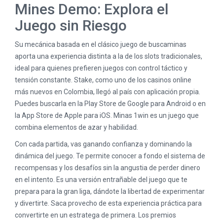
Mines Demo: Explora el
Juego sin Riesgo
Su mecánica basada en el clásico juego de buscaminas
aporta una experiencia distinta a la de los slots tradicionales,
ideal para quienes prefieren juegos con control táctico y
tensión constante. Stake, como uno de los casinos online
más nuevos en Colombia, llegó al país con aplicación propia.
Puedes buscarla en la Play Store de Google para Android o en
la App Store de Apple para iOS. Minas 1win es un juego que
combina elementos de azar y habilidad.
Con cada partida, vas ganando confianza y dominando la
dinámica del juego. Te permite conocer a fondo el sistema de
recompensas y los desafíos sin la angustia de perder dinero
en el intento. Es una versión entrañable del juego que te
prepara para la gran liga, dándote la libertad de experimentar
y divertirte. Saca provecho de esta experiencia práctica para
convertirte en un estratega de primera. Los premios