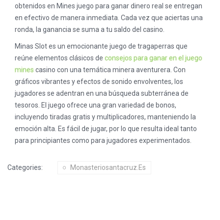
obtenidos en Mines juego para ganar dinero real se entregan
en efectivo de manera inmediata. Cada vez que aciertas una
ronda, la ganancia se suma a tu saldo del casino.
Minas Slot es un emocionante juego de tragaperras que
reúne elementos clásicos de
consejos para ganar en el juego
mines
casino con una temática minera aventurera. Con
gráficos vibrantes y efectos de sonido envolventes, los
jugadores se adentran en una búsqueda subterránea de
tesoros. El juego ofrece una gran variedad de bonos,
incluyendo tiradas gratis y multiplicadores, manteniendo la
emoción alta. Es fácil de jugar, por lo que resulta ideal tanto
para principiantes como para jugadores experimentados.
Categories:
Monasteriosantacruz.es