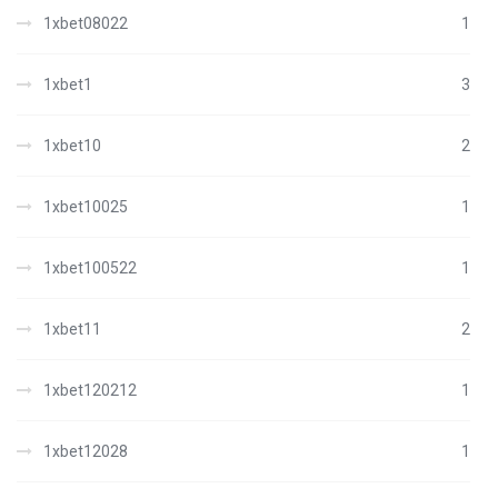
1xbet08022
1
1xbet1
3
1xbet10
2
1xbet10025
1
1xbet100522
1
1xbet11
2
1xbet120212
1
1xbet12028
1