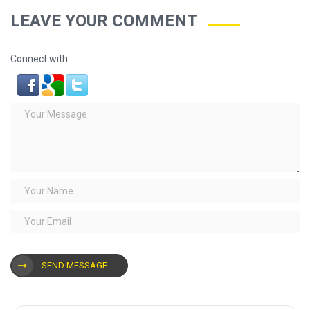
LEAVE YOUR COMMENT
Connect with:
SEND MESSAGE