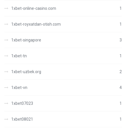
1xbet-online-casino.com
1
1xbet-royxatdan-otish.com
1
1xbet-singapore
3
1xbet-tn
1
1xbet-uzbek.org
2
1xbet-vn
4
1xbet07023
1
1xbet08021
1