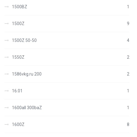
1500BZ
1
1500Z
9
1500Z 50-50
4
1550Z
2
1586vkg.ru 200
2
16.01
1
1600all 300baZ
1
1600Z
8