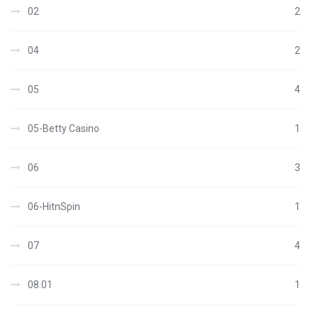
02
2
04
2
05
4
05-Betty Casino
1
06
3
06-HitnSpin
1
07
4
08.01
1