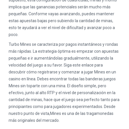
supuesto, esta configuración de cuadrículas, minas y monto
implica que las ganancias potenciales serán mucho más
pequeñas. Conforme vayas avanzando, puedes mantener
estas apuestas bajas pero subiendo la cantidad de minas,
esto te ayudará a ver el nivel de dificultad y avanzar poco a
poco.
Turbo Mines se caracteriza por pagos instantáneos y rondas
más rápidas. La estrategia óptima es empezar con apuestas
pequeñas e ir aumentándolas gradualmente, utilizando la
velocidad del juego a su favor. Siga este enlace para
descubrir cómo registrarse y comenzar a jugar Mines en un
casino en línea. Debes encontrar todas las banderas juegos
Mines sin toparte con una mina. El diseño simple, pero
efectivo, junto al alto RTP y el nivel de personalización en la
cantidad de minas, hace que el juego sea perfecto tanto para
principiantes como para jugadores experimentados. Desde
nuestro punto de vista,Mines es una de las tragamonedas
más originales del mercado.