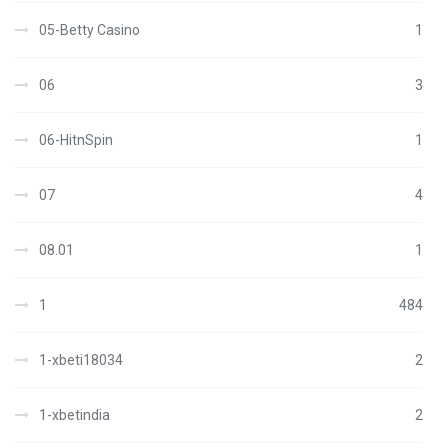
05-Betty Casino
1
06
3
06-HitnSpin
1
07
4
08.01
1
1
484
1-xbeti18034
2
1-xbetindia
2