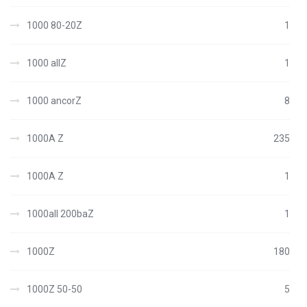
1000 80-20Z
1
1000 allZ
1
1000 ancorZ
8
1000A Z
235
1000A Z
1
1000all 200baZ
1
1000Z
180
1000Z 50-50
5