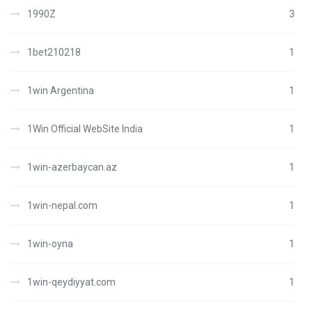
1990Z
3
1bet210218
1
1win Argentina
1
1Win Official WebSite India
1
1win-azerbaycan.az
1
1win-nepal.com
1
1win-oyna
1
1win-qeydiyyat.com
1