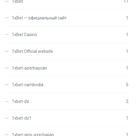
1xbet
11
1xBet — официальный сайт
1
1xBet Casino
1
1xBet Official website
1
1xbet-azerbaycan
1
1xbet-cambodia
5
1xbet-dz
2
1xbet-dz1
1
1xbet-giris-azerbaijan
1