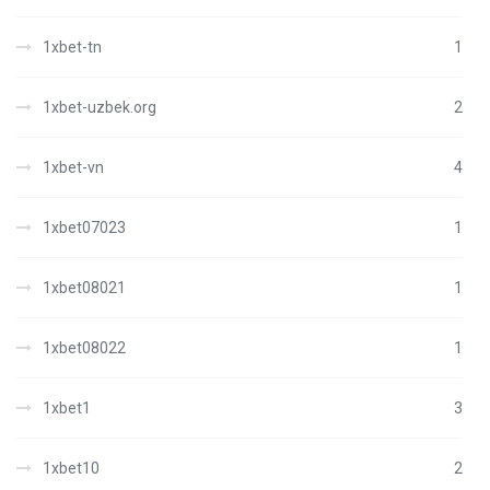
1xbet-tn
1
1xbet-uzbek.org
2
1xbet-vn
4
1xbet07023
1
1xbet08021
1
1xbet08022
1
1xbet1
3
1xbet10
2