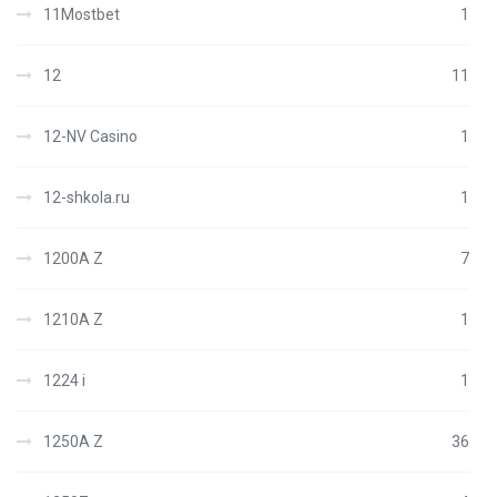
11Mostbet
1
12
11
12-NV Casino
1
12-shkola.ru
1
1200A Z
7
1210A Z
1
1224 i
1
1250A Z
36