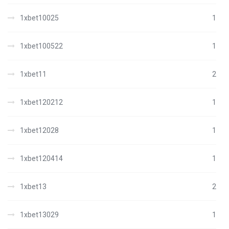
1xbet10025
1
1xbet100522
1
1xbet11
2
1xbet120212
1
1xbet12028
1
1xbet120414
1
1xbet13
2
1xbet13029
1