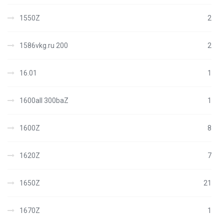
1550Z
2
1586vkg.ru 200
2
16.01
1
1600all 300baZ
1
1600Z
8
1620Z
7
1650Z
21
1670Z
1